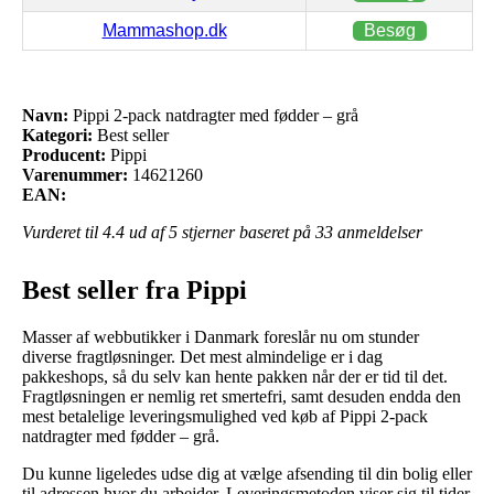
Mammashop.dk
Besøg
Navn:
Pippi 2-pack natdragter med fødder – grå
Kategori:
Best seller
Producent:
Pippi
Varenummer:
14621260
EAN:
Vurderet til
4.4
ud af 5 stjerner baseret på
33
anmeldelser
Best seller fra Pippi
Masser af webbutikker i Danmark foreslår nu om stunder
diverse fragtløsninger. Det mest almindelige er i dag
pakkeshops, så du selv kan hente pakken når der er tid til det.
Fragtløsningen er nemlig ret smertefri, samt desuden endda den
mest betalelige leveringsmulighed ved køb af Pippi 2-pack
natdragter med fødder – grå.
Du kunne ligeledes udse dig at vælge afsending til din bolig eller
til adressen hvor du arbejder. Leveringsmetoden viser sig til tider