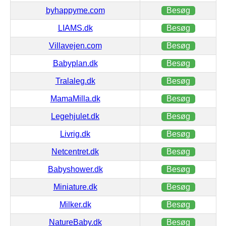
byhappyme.com
Besøg
LIAMS.dk
Besøg
Villavejen.com
Besøg
Babyplan.dk
Besøg
Tralaleg.dk
Besøg
MamaMilla.dk
Besøg
Legehjulet.dk
Besøg
Livrig.dk
Besøg
Netcentret.dk
Besøg
Babyshower.dk
Besøg
Miniature.dk
Besøg
Milker.dk
Besøg
NatureBaby.dk
Besøg