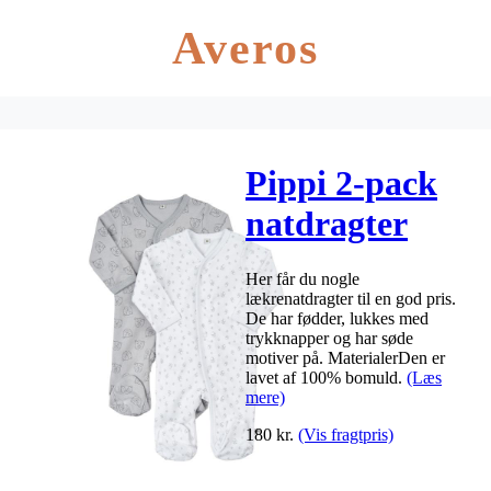
Averos
Pippi 2-pack
natdragter
med fødder –
Her får du nogle
grå
lækrenatdragter til en god pris.
De har fødder, lukkes med
trykknapper og har søde
motiver på. MaterialerDen er
lavet af 100% bomuld.
(Læs
mere)
180
kr.
(Vis fragtpris)