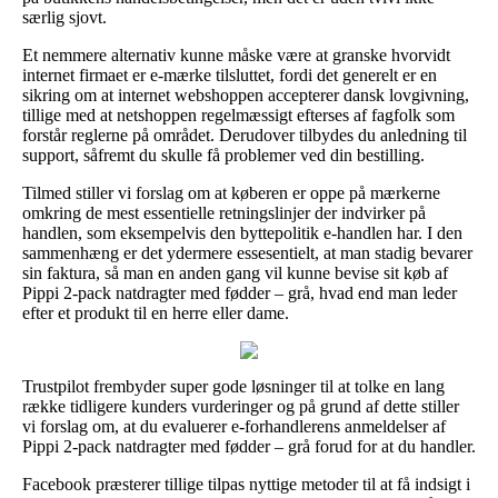
særlig sjovt.
Et nemmere alternativ kunne måske være at granske hvorvidt
internet firmaet er e-mærke tilsluttet, fordi det generelt er en
sikring om at internet webshoppen accepterer dansk lovgivning,
tillige med at netshoppen regelmæssigt efterses af fagfolk som
forstår reglerne på området. Derudover tilbydes du anledning til
support, såfremt du skulle få problemer ved din bestilling.
Tilmed stiller vi forslag om at køberen er oppe på mærkerne
omkring de mest essentielle retningslinjer der indvirker på
handlen, som eksempelvis den byttepolitik e-handlen har. I den
sammenhæng er det ydermere essesentielt, at man stadig bevarer
sin faktura, så man en anden gang vil kunne bevise sit køb af
Pippi 2-pack natdragter med fødder – grå, hvad end man leder
efter et produkt til en herre eller dame.
Trustpilot frembyder super gode løsninger til at tolke en lang
række tidligere kunders vurderinger og på grund af dette stiller
vi forslag om, at du evaluerer e-forhandlerens anmeldelser af
Pippi 2-pack natdragter med fødder – grå forud for at du handler.
Facebook præsterer tillige tilpas nyttige metoder til at få indsigt i