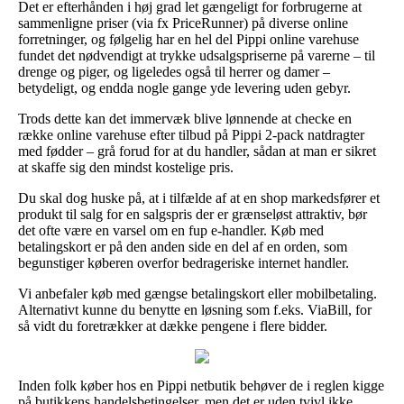
Det er efterhånden i høj grad let gængeligt for forbrugerne at
sammenligne priser (via fx PriceRunner) på diverse online
forretninger, og følgelig har en hel del Pippi online varehuse
fundet det nødvendigt at trykke udsalgspriserne på varerne – til
drenge og piger, og ligeledes også til herrer og damer –
betydeligt, og endda nogle gange yde levering uden gebyr.
Trods dette kan det immervæk blive lønnende at checke en
række online varehuse efter tilbud på Pippi 2-pack natdragter
med fødder – grå forud for at du handler, sådan at man er sikret
at skaffe sig den mindst kostelige pris.
Du skal dog huske på, at i tilfælde af at en shop markedsfører et
produkt til salg for en salgspris der er grænseløst attraktiv, bør
det ofte være en varsel om en fup e-handler. Køb med
betalingskort er på den anden side en del af en orden, som
begunstiger køberen overfor bedrageriske internet handler.
Vi anbefaler køb med gængse betalingskort eller mobilbetaling.
Alternativt kunne du benytte en løsning som f.eks. ViaBill, for
så vidt du foretrækker at dække pengene i flere bidder.
Inden folk køber hos en Pippi netbutik behøver de i reglen kigge
på butikkens handelsbetingelser, men det er uden tvivl ikke