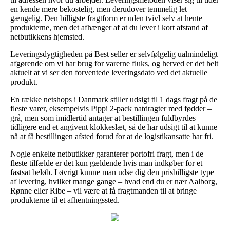
en kende mere bekostelig, men derudover temmelig let
gængelig. Den billigste fragtform er uden tvivl selv at hente
produkterne, men det afhænger af at du lever i kort afstand af
netbutikkens hjemsted.
Leveringsdygtigheden på Best seller er selvfølgelig ualmindeligt
afgørende om vi har brug for varerne fluks, og herved er det helt
aktuelt at vi ser den forventede leveringsdato ved det aktuelle
produkt.
En række netshops i Danmark stiller udsigt til 1 dags fragt på de
fleste varer, eksempelvis Pippi 2-pack natdragter med fødder –
grå, men som imidlertid antager at bestillingen fuldbyrdes
tidligere end et angivent klokkeslæt, så de har udsigt til at kunne
nå at få bestillingen afsted forud for at de logistikansatte har fri.
Nogle enkelte netbutikker garanterer portofri fragt, men i de
fleste tilfælde er det kun gældende hvis man indkøber for et
fastsat beløb. I øvrigt kunne man udse dig den prisbilligste type
af levering, hvilket mange gange – hvad end du er nær Aalborg,
Rønne eller Ribe – vil være at få fragtmanden til at bringe
produkterne til et afhentningssted.