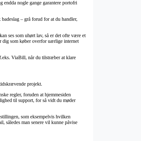
og endda nogle gange garantere portofri
k badeslag – grå forud for at du handler,
an ses som uhørt lav, så er det ofte være et
r dig som køber overfor uærlige internet
.eks. ViaBill, når du tilstræber at klare
 tidskrævende projekt.
anske regler, foruden at hjemmesiden
ghed til support, for så vidt du møder
bestillingen, som eksempelvis hvilken
ail, således man senere vil kunne påvise