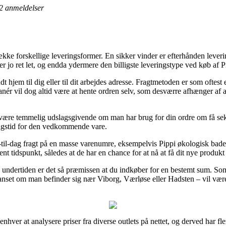
2
anmeldelser
ække forskellige leveringsformer. En sikker vinder er efterhånden leveri
er jo ret let, og endda ydermere den billigste leveringstype ved køb af 
dt hjem til dig eller til dit arbejdes adresse. Fragtmetoden er som oftes
anér vil dog altid være at hente ordren selv, som desværre afhænger af a
t være temmelig udslagsgivende om man har brug for din ordre om få sek
ingstid for den vedkommende vare.
-til-dag fragt på en masse varenumre, eksempelvis Pippi økologisk bades
t tidspunkt, således at de har en chance for at nå at få dit nye produkt 
en undertiden er det så præmissen at du indkøber for en bestemt sum. So
set om man befinder sig nær Viborg, Værløse eller Hadsten – vil være at 
nhver at analysere priser fra diverse outlets på nettet, og derved har fler