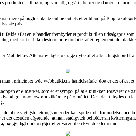
es produkter – til børn, og samtidig også til herrer og damer – enormt, 
se nærmere på nogle enkelte online outlets efter tilbud på Pippi økologis
 bedste pris.
ilfælde af at en e-handler frembyder et produkt til en udsalgspris som k
ing med kort er ikke desto mindre omfattet af et reglement, der dække
er MobilePay. Alternativt bør du drage nytte af et afbetalingstilbud fra f
man i princippet tyde webbutikkens handelsaftale, dog er det oftest et
shoppen er e-mærket, som er et sympol på at e-butikken forsvarer de d
 nødvendige knowhow om vilkårene på området. Desuden tilbydes du lejli
ng.
nde til de vigtigste retningslinjer der kan spille ind i forbindelse med 
for er det desuden afgørende, at man stadigvæk beholder sin kvitteringsm
å, ligegyldigt om du søger efter varer til en kvinde eller mand.