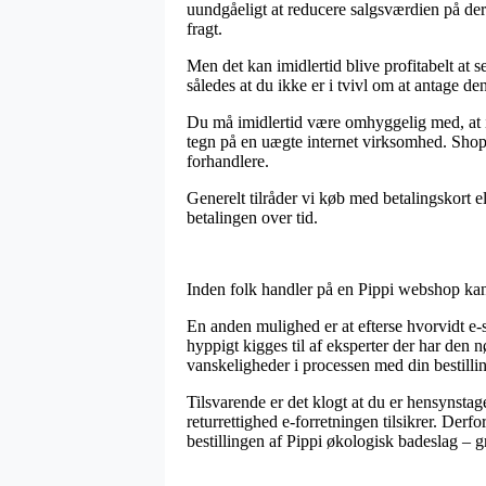
uundgåeligt at reducere salgsværdien på der
fragt.
Men det kan imidlertid blive profitabelt at 
således at du ikke er i tvivl om at antage den
Du må imidlertid være omhyggelig med, at i t
tegn på en uægte internet virksomhed. Shopp
forhandlere.
Generelt tilråder vi køb med betalingskort ell
betalingen over tid.
Inden folk handler på en Pippi webshop kan 
En anden mulighed er at efterse hvorvidt e-
hyppigt kigges til af eksperter der har den
vanskeligheder i processen med din bestilli
Tilsvarende er det klogt at du er hensynstage
returrettighed e-forretningen tilsikrer. Der
bestillingen af Pippi økologisk badeslag – gr