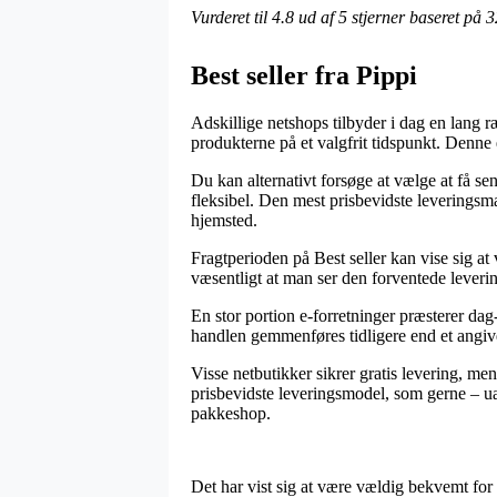
Vurderet til
4.8
ud af 5 stjerner baseret på
3
Best seller fra Pippi
Adskillige netshops tilbyder i dag en lang r
produkterne på et valgfrit tidspunkt. Denne 
Du kan alternativt forsøge at vælge at få sen
fleksibel. Den mest prisbevidste leveringsm
hjemsted.
Fragtperioden på Best seller kan vise sig a
væsentligt at man ser den forventede lever
En stor portion e-forretninger præsterer dag
handlen gemmenføres tidligere end et angiven
Visse netbutikker sikrer gratis levering, m
prisbevidste leveringsmodel, som gerne – uan
pakkeshop.
Det har vist sig at være vældig bekvemt for e