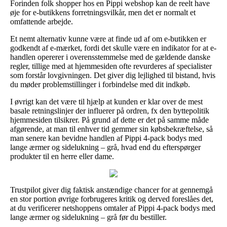
Forinden folk shopper hos en Pippi webshop kan de reelt have
øje for e-butikkens forretningsvilkår, men det er normalt et
omfattende arbejde.
Et nemt alternativ kunne være at finde ud af om e-butikken er
godkendt af e-mærket, fordi det skulle være en indikator for at e-
handlen opererer i overensstemmelse med de gældende danske
regler, tillige med at hjemmesiden ofte revurderes af specialister
som forstår lovgivningen. Det giver dig lejlighed til bistand, hvis
du møder problemstillinger i forbindelse med dit indkøb.
I øvrigt kan det være til hjælp at kunden er klar over de mest
basale retningslinjer der influerer på ordren, fx den byttepolitik
hjemmesiden tilsikrer. På grund af dette er det på samme måde
afgørende, at man til enhver tid gemmer sin købsbekræftelse, så
man senere kan bevidne handlen af Pippi 4-pack bodys med
lange ærmer og sidelukning – grå, hvad end du efterspørger
produkter til en herre eller dame.
Trustpilot giver dig faktisk anstændige chancer for at gennemgå
en stor portion øvrige forbrugeres kritik og derved foreslåes det,
at du verificerer netshoppens omtaler af Pippi 4-pack bodys med
lange ærmer og sidelukning – grå før du bestiller.