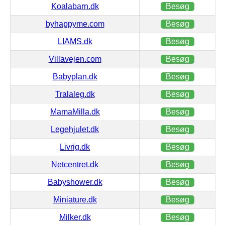
Koalabarn.dk
Besøg
byhappyme.com
Besøg
LIAMS.dk
Besøg
Villavejen.com
Besøg
Babyplan.dk
Besøg
Tralaleg.dk
Besøg
MamaMilla.dk
Besøg
Legehjulet.dk
Besøg
Livrig.dk
Besøg
Netcentret.dk
Besøg
Babyshower.dk
Besøg
Miniature.dk
Besøg
Milker.dk
Besøg