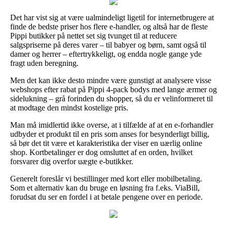
Det har vist sig at være ualmindeligt ligetil for internetbrugere at
finde de bedste priser hos flere e-handler, og altså har de fleste
Pippi butikker på nettet set sig tvunget til at reducere
salgspriserne på deres varer – til babyer og børn, samt også til
damer og herrer – eftertrykkeligt, og endda nogle gange yde
fragt uden beregning.
Men det kan ikke desto mindre være gunstigt at analysere visse
webshops efter rabat på Pippi 4-pack bodys med lange ærmer og
sidelukning – grå forinden du shopper, så du er velinformeret til
at modtage den mindst kostelige pris.
Man må imidlertid ikke overse, at i tilfælde af at en e-forhandler
udbyder et produkt til en pris som anses for besynderligt billig,
så bør det tit være et karakteristika der viser en uærlig online
shop. Kortbetalinger er dog omsluttet af en orden, hvilket
forsvarer dig overfor uægte e-butikker.
Generelt foreslår vi bestillinger med kort eller mobilbetaling.
Som et alternativ kan du bruge en løsning fra f.eks. ViaBill,
forudsat du ser en fordel i at betale pengene over en periode.