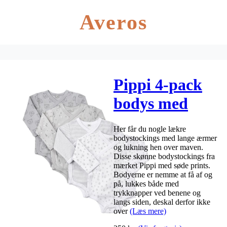
Averos
Pippi 4-pack
bodys med
lange ærmer
Her får du nogle lækre
og sidelukning
bodystockings med lange ærmer
og lukning hen over maven.
– grå
Disse skønne bodystockings fra
mærket Pippi med søde prints.
Bodyerne er nemme at få af og
på, lukkes både med
trykknapper ved benene og
langs siden, deskal derfor ikke
over
(Læs mere)