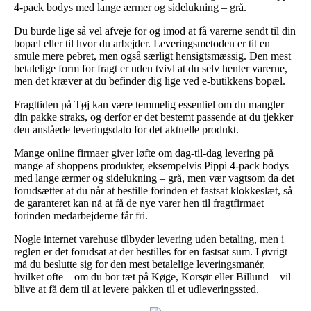
4-pack bodys med lange ærmer og sidelukning – grå.
Du burde lige så vel afveje for og imod at få varerne sendt til din
bopæl eller til hvor du arbejder. Leveringsmetoden er tit en
smule mere pebret, men også særligt hensigtsmæssig. Den mest
betalelige form for fragt er uden tvivl at du selv henter varerne,
men det kræver at du befinder dig lige ved e-butikkens bopæl.
Fragttiden på Tøj kan være temmelig essentiel om du mangler
din pakke straks, og derfor er det bestemt passende at du tjekker
den anslåede leveringsdato for det aktuelle produkt.
Mange online firmaer giver løfte om dag-til-dag levering på
mange af shoppens produkter, eksempelvis Pippi 4-pack bodys
med lange ærmer og sidelukning – grå, men vær vagtsom da det
forudsætter at du når at bestille forinden et fastsat klokkeslæt, så
de garanteret kan nå at få de nye varer hen til fragtfirmaet
forinden medarbejderne får fri.
Nogle internet varehuse tilbyder levering uden betaling, men i
reglen er det forudsat at der bestilles for en fastsat sum. I øvrigt
må du beslutte sig for den mest betalelige leveringsmanér,
hvilket ofte – om du bor tæt på Køge, Korsør eller Billund – vil
blive at få dem til at levere pakken til et udleveringssted.