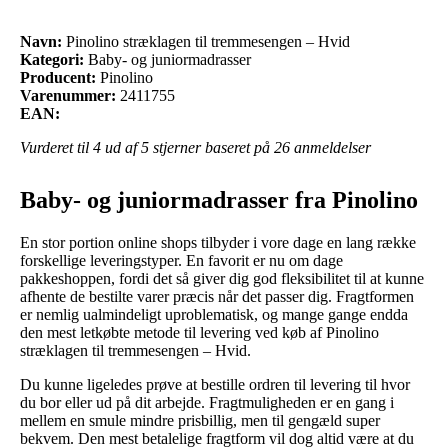
Navn:
Pinolino stræklagen til tremmesengen – Hvid
Kategori:
Baby- og juniormadrasser
Producent:
Pinolino
Varenummer:
2411755
EAN:
Vurderet til
4
ud af 5 stjerner baseret på
26
anmeldelser
Baby- og juniormadrasser fra Pinolino
En stor portion online shops tilbyder i vore dage en lang række
forskellige leveringstyper. En favorit er nu om dage
pakkeshoppen, fordi det så giver dig god fleksibilitet til at kunne
afhente de bestilte varer præcis når det passer dig. Fragtformen
er nemlig ualmindeligt uproblematisk, og mange gange endda
den mest letkøbte metode til levering ved køb af Pinolino
stræklagen til tremmesengen – Hvid.
Du kunne ligeledes prøve at bestille ordren til levering til hvor
du bor eller ud på dit arbejde. Fragtmuligheden er en gang i
mellem en smule mindre prisbillig, men til gengæld super
bekvem. Den mest betalelige fragtform vil dog altid være at du