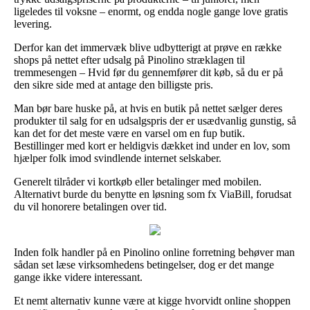
ligeledes til voksne – enormt, og endda nogle gange love gratis
levering.
Derfor kan det immervæk blive udbytterigt at prøve en række
shops på nettet efter udsalg på Pinolino stræklagen til
tremmesengen – Hvid før du gennemfører dit køb, så du er på
den sikre side med at antage den billigste pris.
Man bør bare huske på, at hvis en butik på nettet sælger deres
produkter til salg for en udsalgspris der er usædvanlig gunstig, så
kan det for det meste være en varsel om en fup butik.
Bestillinger med kort er heldigvis dækket ind under en lov, som
hjælper folk imod svindlende internet selskaber.
Generelt tilråder vi kortkøb eller betalinger med mobilen.
Alternativt burde du benytte en løsning som fx ViaBill, forudsat
du vil honorere betalingen over tid.
Inden folk handler på en Pinolino online forretning behøver man
sådan set læse virksomhedens betingelser, dog er det mange
gange ikke videre interessant.
Et nemt alternativ kunne være at kigge hvorvidt online shoppen