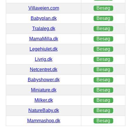
Villavejen.com
Besøg
Babyplan.dk
Besøg
Tralaleg.dk
Besøg
MamaMilla.dk
Besøg
Legehjulet.dk
Besøg
Livrig.dk
Besøg
Netcentret.dk
Besøg
Babyshower.dk
Besøg
Miniature.dk
Besøg
Milker.dk
Besøg
NatureBaby.dk
Besøg
Mammashop.dk
Besøg