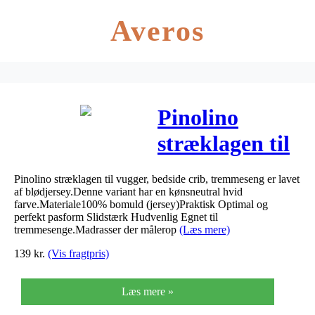
Averos
Pinolino
stræklagen til
tremmesengen
Pinolino stræklagen til vugger, bedside crib, tremmeseng er lavet
– Hvid
af blødjersey.Denne variant har en kønsneutral hvid
farve.Materiale100% bomuld (jersey)Praktisk Optimal og
perfekt pasform Slidstærk Hudvenlig Egnet til
tremmesenge.Madrasser der målerop
(Læs mere)
139
kr.
(Vis fragtpris)
Læs mere »