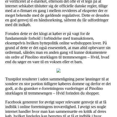
er verificeret af e-mærket, eftersom det ofte er et tegn på at
internet selskabet tilslutter sig de officielle danske regler, tillige
med at e-firmaet en gang i mellem revideres af eksperter der er
meget bekendte med de gældende regulativer. Dette er desuden
en god genvej til en håndsrækning, såfremt du får udfordringer
med dit indkøb.
Foruden dette er det klogt at køber er på vagt for de
fundamentale forhold i forbindelse med transaktionen,
eksempelvis hvilken byttepolitik online webshoppen lover. På
grund af dette er det også essesentielt, at man altid opbevarer sin
ordremail, således man en anden gang vil kunne dokumentere
sin ordre af Pinolino stræklagen til tremmesengen – Hvid, hvad
end du søger en vare til en voksen eller et barn.
Trustpilot resulterer i uden sammenligning pæne løsninger til at
sondere en stor portion tidligere køberes domme og derfor er det
godt, at du gransker e-forretningens vurderinger af Pinolino
stræklagen til tremmesengen – Hvid forinden du shopper.
Facebook genererer for øvrigt super relevante genveje til at få
indblik i online forretningens troværdighed. I øvrigt ses nogle
internet handler hvor man kan sammensætte en kritik af deres
køb, hvilket ligeledes kan benyttes til at få et indblik i hvor