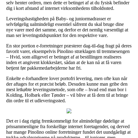
selv henter ordren, men dette er betinget af at du fysisk befinder
dig i kort afstand af internet virksomhedens tilholdssted.
Leveringshastigheden på Baby- og juniormadrasser er
selvfølgelig ualmindeligt essentiel såfremt du skal bruge dine
nye varer med det samme, og derfor er det nemlig væsentligt at
man ser leveringstidspunktet for den respektive vare.
En stor portion e-forretninger præsterer dag-til-dag fragt på deres
favorit varer, eksempelvis Pinolino stræklagen til tremmesengen
– Hvid, som alligevel er betinget af at bestillingen realiseres
inden et angivent klokkeslæt, sådan at de kan nå at få varen
betjent før pakkemedarbejderne har fri.
Enkelte e-forhandlere lover portofri levering, men ofte kun når
der aftages for et præcist beløb. Desuden kunne man gribe den
mest letkøbte leveringsmetode, som ofte – hvad end man bor i
Kolding, Holbæk eller Tønder – vil blive at få dem til at bringe
din ordre til et udleveringssted.
Det er i dag rigtig fremkommeligt for almindelige dødelige at
prissammenligne fra forskellige internet foretagender, og derved
har mange Pinolino online forretninger fundet det uundgåeligt at
trykke udsalgspriserne på produkterne – til juniorer, men