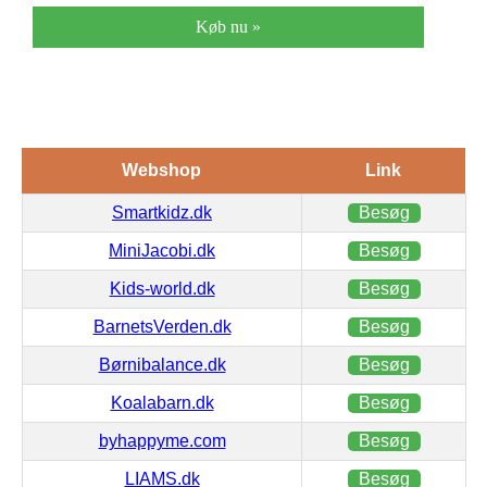
Køb nu »
Webshop
Link
Smartkidz.dk
Besøg
MiniJacobi.dk
Besøg
Kids-world.dk
Besøg
BarnetsVerden.dk
Besøg
Børnibalance.dk
Besøg
Koalabarn.dk
Besøg
byhappyme.com
Besøg
LIAMS.dk
Besøg