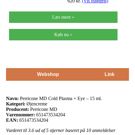
620
kr.
(Vis fragtpris)
Læs mere »
Køb nu »
Webshop
Link
Navn:
Perricone MD Cold Plasma + Eye – 15 ml.
Kategori:
Øjencreme
Producent:
Perricone MD
Varenummer:
651473534204
EAN:
651473534204
Vurderet til
3.6
ud af 5 stjerner baseret på
10
anmeldelser