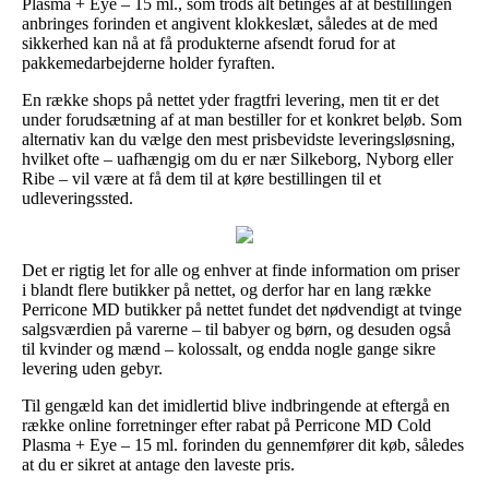
Plasma + Eye – 15 ml., som trods alt betinges af at bestillingen
anbringes forinden et angivent klokkeslæt, således at de med
sikkerhed kan nå at få produkterne afsendt forud for at
pakkemedarbejderne holder fyraften.
En række shops på nettet yder fragtfri levering, men tit er det
under forudsætning af at man bestiller for et konkret beløb. Som
alternativ kan du vælge den mest prisbevidste leveringsløsning,
hvilket ofte – uafhængig om du er nær Silkeborg, Nyborg eller
Ribe – vil være at få dem til at køre bestillingen til et
udleveringssted.
Det er rigtig let for alle og enhver at finde information om priser
i blandt flere butikker på nettet, og derfor har en lang række
Perricone MD butikker på nettet fundet det nødvendigt at tvinge
salgsværdien på varerne – til babyer og børn, og desuden også
til kvinder og mænd – kolossalt, og endda nogle gange sikre
levering uden gebyr.
Til gengæld kan det imidlertid blive indbringende at eftergå en
række online forretninger efter rabat på Perricone MD Cold
Plasma + Eye – 15 ml. forinden du gennemfører dit køb, således
at du er sikret at antage den laveste pris.