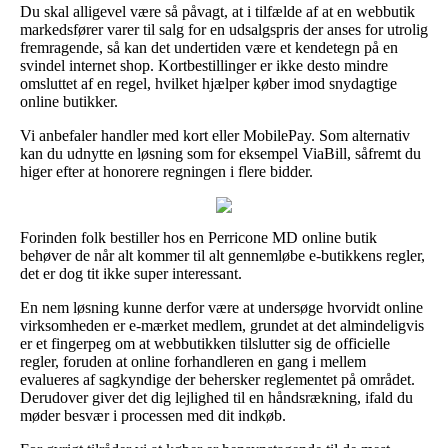
Du skal alligevel være så påvagt, at i tilfælde af at en webbutik
markedsfører varer til salg for en udsalgspris der anses for utrolig
fremragende, så kan det undertiden være et kendetegn på en
svindel internet shop. Kortbestillinger er ikke desto mindre
omsluttet af en regel, hvilket hjælper køber imod snydagtige
online butikker.
Vi anbefaler handler med kort eller MobilePay. Som alternativ
kan du udnytte en løsning som for eksempel ViaBill, såfremt du
higer efter at honorere regningen i flere bidder.
Forinden folk bestiller hos en Perricone MD online butik
behøver de når alt kommer til alt gennemløbe e-butikkens regler,
det er dog tit ikke super interessant.
En nem løsning kunne derfor være at undersøge hvorvidt online
virksomheden er e-mærket medlem, grundet at det almindeligvis
er et fingerpeg om at webbutikken tilslutter sig de officielle
regler, foruden at online forhandleren en gang i mellem
evalueres af sagkyndige der behersker reglementet på området.
Derudover giver det dig lejlighed til en håndsrækning, ifald du
møder besvær i processen med dit indkøb.