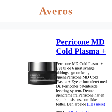
Averos
Perricone MD
Cold Plasma +
Eye – 15 ml.
Perricone MD Cold Plasma +
Eye til de 6 mest synlige
aldringstegn omkring
øjnenePerricone MD Cold
Plasma + Eye er formuleret med
Dr. Perricones patenterede
leveringssystem. Denne
øjencreme fra Perricone har en
skøn konsistens, som ikke
fedter. Den arbejde
(Læs mere)