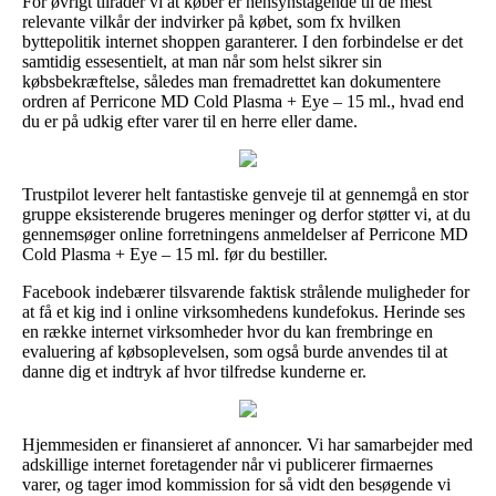
For øvrigt tilråder vi at køber er hensynstagende til de mest
relevante vilkår der indvirker på købet, som fx hvilken
byttepolitik internet shoppen garanterer. I den forbindelse er det
samtidig essesentielt, at man når som helst sikrer sin
købsbekræftelse, således man fremadrettet kan dokumentere
ordren af Perricone MD Cold Plasma + Eye – 15 ml., hvad end
du er på udkig efter varer til en herre eller dame.
Trustpilot leverer helt fantastiske genveje til at gennemgå en stor
gruppe eksisterende brugeres meninger og derfor støtter vi, at du
gennemsøger online forretningens anmeldelser af Perricone MD
Cold Plasma + Eye – 15 ml. før du bestiller.
Facebook indebærer tilsvarende faktisk strålende muligheder for
at få et kig ind i online virksomhedens kundefokus. Herinde ses
en række internet virksomheder hvor du kan frembringe en
evaluering af købsoplevelsen, som også burde anvendes til at
danne dig et indtryk af hvor tilfredse kunderne er.
Hjemmesiden er finansieret af annoncer. Vi har samarbejder med
adskillige internet foretagender når vi publicerer firmaernes
varer, og tager imod kommission for så vidt den besøgende vi