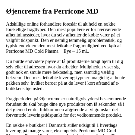
Øjencreme fra Perricone MD
Adskillige online forhandlere foreslår til alt held en række
forskellige fragttyper. Den mest populære er for nærværende
afhentningssteder, hvor du selv afhenter de købte varer på et
valgfrit tidspunkt. Den er nemlig temmelig uproblematisk, og
typisk endvidere den mest letkøbte fragtmulighed ved køb af
Perricone MD Cold Plasma + Eye – 15 ml..
Du burde endvidere prøve at få produkterne bragt hjem til dig
selv eller til adressen hvor du arbejder. Muligheden viser sig
godt nok en smule mere bekostelig, men samtidig vældig
bekvem. Den mest letkøbte leveringstype er unægtelig at hente
pakken selv, hvilket beroer på at du lever i kort afstand af e-
butikkens hjemsted.
Fragtperioden på Øjencreme er naturligvis yderst bestemmende
forudsat du skal bruge dine nye produkter om få sekunder, så i
det øjemed er det fuldkommen afgørende at vi gransker det
forventede leveringstidspunkt for det vedkommende produkt.
En række e-butikker i Danmark stiller udsigt til 1 hverdags
levering på mange varer, eksempelvis Perricone MD Cold