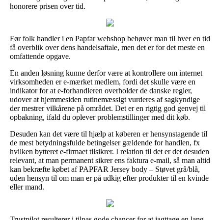
honorere prisen over tid.
Før folk handler i en Papfar webshop behøver man til hver en tid
få overblik over dens handelsaftale, men det er for det meste en
omfattende opgave.
En anden løsning kunne derfor være at kontrollere om internet
virksomheden er e-mærket medlem, fordi det skulle være en
indikator for at e-forhandleren overholder de danske regler,
udover at hjemmesiden rutinemæssigt vurderes af sagkyndige
der mestrer vilkårene på området. Det er en rigtig god genvej til
opbakning, ifald du oplever problemstillinger med dit køb.
Desuden kan det være til hjælp at køberen er hensynstagende til
de mest betydningsfulde betingelser gældende for handlen, fx
hvilken bytteret e-firmaet tilsikrer. I relation til det er det desuden
relevant, at man permanent sikrer ens faktura e-mail, så man altid
kan bekræfte købet af PAPFAR Jersey body – Støvet grå/blå,
uden hensyn til om man er på udkig efter produkter til en kvinde
eller mand.
Trustpilot resulterer i tilpas gode chancer for at iagttage en lang