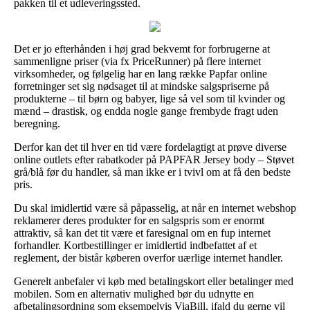
pakken til et udleveringssted.
Det er jo efterhånden i høj grad bekvemt for forbrugerne at
sammenligne priser (via fx PriceRunner) på flere internet
virksomheder, og følgelig har en lang række Papfar online
forretninger set sig nødsaget til at mindske salgspriserne på
produkterne – til børn og babyer, lige så vel som til kvinder og
mænd – drastisk, og endda nogle gange frembyde fragt uden
beregning.
Derfor kan det til hver en tid være fordelagtigt at prøve diverse
online outlets efter rabatkoder på PAPFAR Jersey body – Støvet
grå/blå før du handler, så man ikke er i tvivl om at få den bedste
pris.
Du skal imidlertid være så påpasselig, at når en internet webshop
reklamerer deres produkter for en salgspris som er enormt
attraktiv, så kan det tit være et faresignal om en fup internet
forhandler. Kortbestillinger er imidlertid indbefattet af et
reglement, der bistår køberen overfor uærlige internet handler.
Generelt anbefaler vi køb med betalingskort eller betalinger med
mobilen. Som en alternativ mulighed bør du udnytte en
afbetalingsordning som eksempelvis ViaBill, ifald du gerne vil