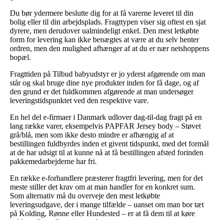
Du bør ydermere beslutte dig for at få varerne leveret til din
bolig eller til din arbejdsplads. Fragttypen viser sig oftest en sjat
dyrere, men derudover ualmindeligt enkel. Den mest letkøbte
form for levering kan ikke benægtes at være at du selv henter
ordren, men den mulighed afhænger af at du er nær netshoppens
bopæl.
Fragttiden på Tilbud babyudstyr er jo yderst afgørende om man
står og skal bruge dine nye produkter inden for få dage, og af
den grund er det fuldkommen afgørende at man undersøger
leveringstidspunktet ved den respektive vare.
En hel del e-firmaer i Danmark udlover dag-til-dag fragt på en
lang række varer, eksempelvis PAPFAR Jersey body – Støvet
grå/blå, men som ikke desto mindre er afhængig af at
bestillingen fuldbyrdes inden et givent tidspunkt, med det formål
at de har udsigt til at kunne nå at få bestillingen afsted forinden
pakkemedarbejderne har fri.
En række e-forhandlere præsterer fragtfri levering, men for det
meste stiller det krav om at man handler for en konkret sum.
Som alternativ må du overveje den mest letkøbte
leveringsudgave, der i mange tilfælde – uanset om man bor tæt
på Kolding, Rønne eller Hundested – er at få dem til at køre