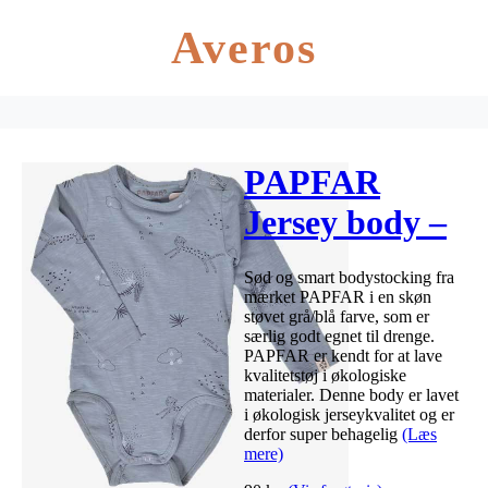
Averos
PAPFAR
Jersey body –
Støvet grå/blå
Sød og smart bodystocking fra
mærket PAPFAR i en skøn
støvet grå/blå farve, som er
særlig godt egnet til drenge.
PAPFAR er kendt for at lave
kvalitetstøj i økologiske
materialer. Denne body er lavet
i økologisk jerseykvalitet og er
derfor super behagelig
(Læs
mere)