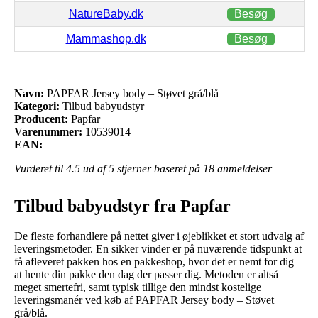
NatureBaby.dk
Besøg
Mammashop.dk
Besøg
Navn:
PAPFAR Jersey body – Støvet grå/blå
Kategori:
Tilbud babyudstyr
Producent:
Papfar
Varenummer:
10539014
EAN:
Vurderet til
4.5
ud af 5 stjerner baseret på
18
anmeldelser
Tilbud babyudstyr fra Papfar
De fleste forhandlere på nettet giver i øjeblikket et stort udvalg af
leveringsmetoder. En sikker vinder er på nuværende tidspunkt at
få afleveret pakken hos en pakkeshop, hvor det er nemt for dig
at hente din pakke den dag der passer dig. Metoden er altså
meget smertefri, samt typisk tillige den mindst kostelige
leveringsmanér ved køb af PAPFAR Jersey body – Støvet
grå/blå.