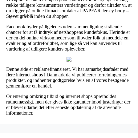
række tidligere konsumenters vurderinger og derfor tilråder vi, at
du kigger på online firmaets omtaler af PAPFAR Jersey body –
Støvet grå/blå inden du shopper.
Facebook byder på ligeledes uden sammenligning strålende
chancer for at få indtryk af netshoppens kundefokus. Herinde er
der en del online virksomheder som tilbyder folk at meddele en
evaluering af ordreforløbet, som lige så vel kan anvendes til
vurdering af tidligere kunders oplevelser.
Denne side er reklamefinansieret. Vi har samarbejdsaftaler med
flere internet shops i Danmark da vi publicerer forretningernes
produkter, og indhenter godtgørelse hvis en af vores besøgende
gennemfører en handel.
Orientering omkring tilbud og internet shops opretholdes
rutinemæssigt, men der gives ikke garantier imod justeringer der
er blevet udarbejdet efter seneste opdatering af de anvendte
informationer.