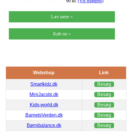
90
kr.
(Vis fragtpris)
Læs mere »
Køb nu »
Webshop
Link
Smartkidz.dk
Besøg
MiniJacobi.dk
Besøg
Kids-world.dk
Besøg
BarnetsVerden.dk
Besøg
Børnibalance.dk
Besøg