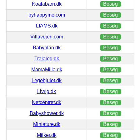
Koalabarn.dk
Besøg
byhappyme.com
Besøg
LIAMS.dk
Besøg
Villavejen.com
Besøg
Babyplan.dk
Besøg
Tralaleg.dk
Besøg
MamaMilla.dk
Besøg
Legehjulet.dk
Besøg
Livrig.dk
Besøg
Netcentret.dk
Besøg
Babyshower.dk
Besøg
Miniature.dk
Besøg
Milker.dk
Besøg