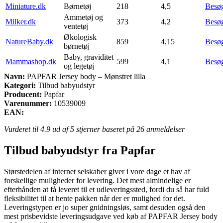
Miniature.dk
Børnetøj
218
4,5
Besø
Ammetøj og
Milker.dk
373
4,2
Besø
ventetøj
Økologisk
NatureBaby.dk
859
4,15
Besø
børnetøj
Baby, graviditet
Mammashop.dk
599
4,1
Besø
og legetøj
Navn:
PAPFAR Jersey body – Mønstret lilla
Kategori:
Tilbud babyudstyr
Producent:
Papfar
Varenummer:
10539009
EAN:
Vurderet til
4.9
ud af 5 stjerner baseret på
26
anmeldelser
Tilbud babyudstyr fra Papfar
Størstedelen af internet selskaber giver i vore dage et hav af
forskellige muligheder for levering. Det mest almindelige er
efterhånden at få leveret til et udleveringssted, fordi du så har fuld
fleksibilitet til at hente pakken når der er mulighed for det.
Leveringstypen er jo super gnidningsløs, samt desuden også den
mest prisbevidste leveringsudgave ved køb af PAPFAR Jersey body