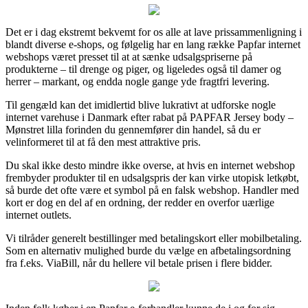
Det er i dag ekstremt bekvemt for os alle at lave prissammenligning i
blandt diverse e-shops, og følgelig har en lang række Papfar internet
webshops været presset til at at sænke udsalgspriserne på
produkterne – til drenge og piger, og ligeledes også til damer og
herrer – markant, og endda nogle gange yde fragtfri levering.
Til gengæld kan det imidlertid blive lukrativt at udforske nogle
internet varehuse i Danmark efter rabat på PAPFAR Jersey body –
Mønstret lilla forinden du gennemfører din handel, så du er
velinformeret til at få den mest attraktive pris.
Du skal ikke desto mindre ikke overse, at hvis en internet webshop
frembyder produkter til en udsalgspris der kan virke utopisk letkøbt,
så burde det ofte være et symbol på en falsk webshop. Handler med
kort er dog en del af en ordning, der redder en overfor uærlige
internet outlets.
Vi tilråder generelt bestillinger med betalingskort eller mobilbetaling.
Som en alternativ mulighed burde du vælge en afbetalingsordning
fra f.eks. ViaBill, når du hellere vil betale prisen i flere bidder.