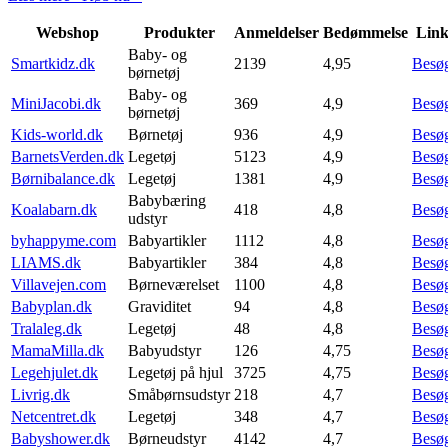
Webshop
Produkter
Anmeldelser
Bedømmelse
Lin
Baby- og
Smartkidz.dk
2139
4,95
Besø
børnetøj
Baby- og
MiniJacobi.dk
369
4,9
Besø
børnetøj
Kids-world.dk
Børnetøj
936
4,9
Besø
BarnetsVerden.dk
Legetøj
5123
4,9
Besø
Børnibalance.dk
Legetøj
1381
4,9
Besø
Babybæring
Koalabarn.dk
418
4,8
Besø
udstyr
byhappyme.com
Babyartikler
1112
4,8
Besø
LIAMS.dk
Babyartikler
384
4,8
Besø
Villavejen.com
Børneværelset
1100
4,8
Besø
Babyplan.dk
Graviditet
94
4,8
Besø
Tralaleg.dk
Legetøj
48
4,8
Besø
MamaMilla.dk
Babyudstyr
126
4,75
Besø
Legehjulet.dk
Legetøj på hjul
3725
4,75
Besø
Livrig.dk
Småbørnsudstyr
218
4,7
Besø
Netcentret.dk
Legetøj
348
4,7
Besø
Babyshower.dk
Børneudstyr
4142
4,7
Besø