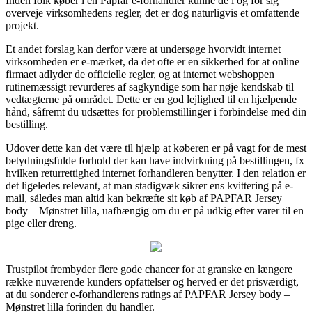
Inden folk køber i en Papfar e-forhandler kunne de i og for sig
overveje virksomhedens regler, det er dog naturligvis et omfattende
projekt.
Et andet forslag kan derfor være at undersøge hvorvidt internet
virksomheden er e-mærket, da det ofte er en sikkerhed for at online
firmaet adlyder de officielle regler, og at internet webshoppen
rutinemæssigt revurderes af sagkyndige som har nøje kendskab til
vedtægterne på området. Dette er en god lejlighed til en hjælpende
hånd, såfremt du udsættes for problemstillinger i forbindelse med din
bestilling.
Udover dette kan det være til hjælp at køberen er på vagt for de mest
betydningsfulde forhold der kan have indvirkning på bestillingen, fx
hvilken returrettighed internet forhandleren benytter. I den relation er
det ligeledes relevant, at man stadigvæk sikrer ens kvittering på e-
mail, således man altid kan bekræfte sit køb af PAPFAR Jersey
body – Mønstret lilla, uafhængig om du er på udkig efter varer til en
pige eller dreng.
Trustpilot frembyder flere gode chancer for at granske en længere
række nuværende kunders opfattelser og herved er det prisværdigt,
at du sonderer e-forhandlerens ratings af PAPFAR Jersey body –
Mønstret lilla forinden du handler.