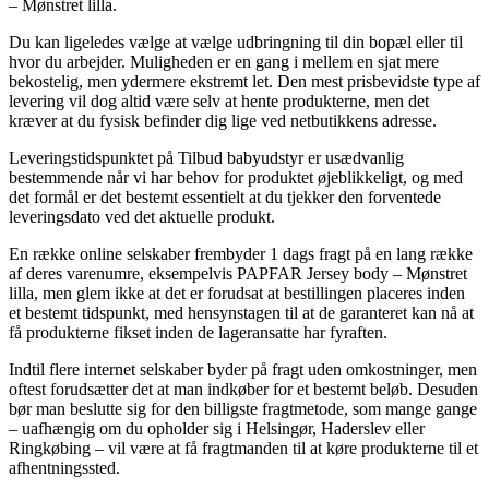
– Mønstret lilla.
Du kan ligeledes vælge at vælge udbringning til din bopæl eller til
hvor du arbejder. Muligheden er en gang i mellem en sjat mere
bekostelig, men ydermere ekstremt let. Den mest prisbevidste type af
levering vil dog altid være selv at hente produkterne, men det
kræver at du fysisk befinder dig lige ved netbutikkens adresse.
Leveringstidspunktet på Tilbud babyudstyr er usædvanlig
bestemmende når vi har behov for produktet øjeblikkeligt, og med
det formål er det bestemt essentielt at du tjekker den forventede
leveringsdato ved det aktuelle produkt.
En række online selskaber frembyder 1 dags fragt på en lang række
af deres varenumre, eksempelvis PAPFAR Jersey body – Mønstret
lilla, men glem ikke at det er forudsat at bestillingen placeres inden
et bestemt tidspunkt, med hensynstagen til at de garanteret kan nå at
få produkterne fikset inden de lageransatte har fyraften.
Indtil flere internet selskaber byder på fragt uden omkostninger, men
oftest forudsætter det at man indkøber for et bestemt beløb. Desuden
bør man beslutte sig for den billigste fragtmetode, som mange gange
– uafhængig om du opholder sig i Helsingør, Haderslev eller
Ringkøbing – vil være at få fragtmanden til at køre produkterne til et
afhentningssted.