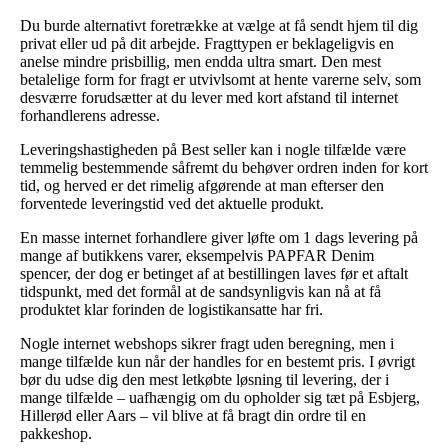
Du burde alternativt foretrække at vælge at få sendt hjem til dig
privat eller ud på dit arbejde. Fragttypen er beklageligvis en
anelse mindre prisbillig, men endda ultra smart. Den mest
betalelige form for fragt er utvivlsomt at hente varerne selv, som
desværre forudsætter at du lever med kort afstand til internet
forhandlerens adresse.
Leveringshastigheden på Best seller kan i nogle tilfælde være
temmelig bestemmende såfremt du behøver ordren inden for kort
tid, og herved er det rimelig afgørende at man efterser den
forventede leveringstid ved det aktuelle produkt.
En masse internet forhandlere giver løfte om 1 dags levering på
mange af butikkens varer, eksempelvis PAPFAR Denim
spencer, der dog er betinget af at bestillingen laves før et aftalt
tidspunkt, med det formål at de sandsynligvis kan nå at få
produktet klar forinden de logistikansatte har fri.
Nogle internet webshops sikrer fragt uden beregning, men i
mange tilfælde kun når der handles for en bestemt pris. I øvrigt
bør du udse dig den mest letkøbte løsning til levering, der i
mange tilfælde – uafhængig om du opholder sig tæt på Esbjerg,
Hillerød eller Aars – vil blive at få bragt din ordre til en
pakkeshop.