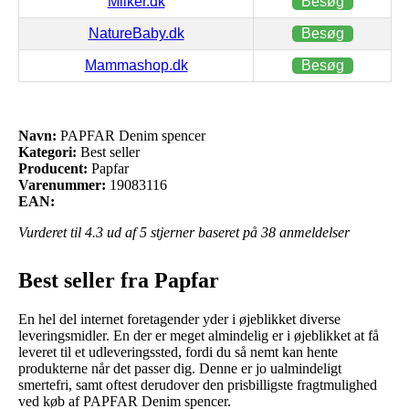
Milker.dk
Besøg
NatureBaby.dk
Besøg
Mammashop.dk
Besøg
Navn:
PAPFAR Denim spencer
Kategori:
Best seller
Producent:
Papfar
Varenummer:
19083116
EAN:
Vurderet til
4.3
ud af 5 stjerner baseret på
38
anmeldelser
Best seller fra Papfar
En hel del internet foretagender yder i øjeblikket diverse
leveringsmidler. En der er meget almindelig er i øjeblikket at få
leveret til et udleveringssted, fordi du så nemt kan hente
produkterne når det passer dig. Denne er jo ualmindeligt
smertefri, samt oftest derudover den prisbilligste fragtmulighed
ved køb af PAPFAR Denim spencer.