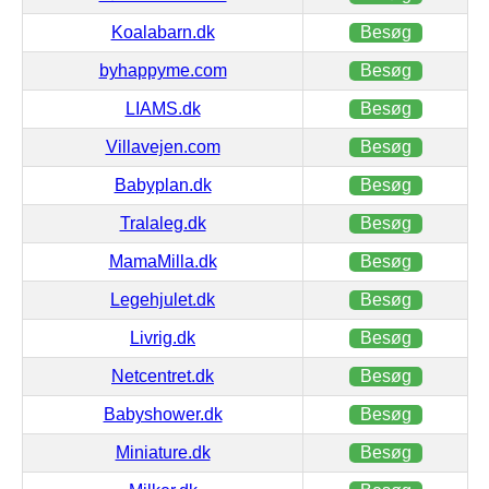
Koalabarn.dk
Besøg
byhappyme.com
Besøg
LIAMS.dk
Besøg
Villavejen.com
Besøg
Babyplan.dk
Besøg
Tralaleg.dk
Besøg
MamaMilla.dk
Besøg
Legehjulet.dk
Besøg
Livrig.dk
Besøg
Netcentret.dk
Besøg
Babyshower.dk
Besøg
Miniature.dk
Besøg