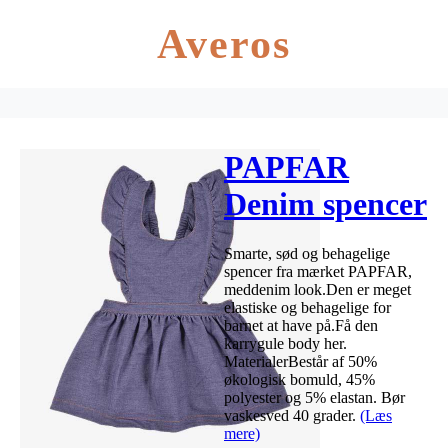
Averos
PAPFAR
Denim spencer
Smarte, sød og behagelige
spencer fra mærket PAPFAR,
meddenim look.Den er meget
elastiske og behagelige for
barnet at have på.Få den
karrygule body her.
MaterialerBestår af 50%
økologisk bomuld, 45%
polyester og 5% elastan. Bør
vaskesved 40 grader.
(Læs
mere)