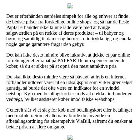
Det er efterhånden særdeles simpelt for alle og enhver at finde
de bedste priser fra forskellige online shops, og så har de fleste
Papfar e-handler ikke kunne lade være med at tvinge
salgsværdien på en række af deres produkter – til babyer og
børn, og samtidig til damer og herrer – eftertrykkeligt, og endda
nogle gange garantere fragt uden gebyr.
Det kan ikke desto mindre blive lukrativt at tjekke et par online
forretninger efter rabat på PAPFAR Denim spencer inden du
køber, så du er sikker på at opnå den mest attraktive pris.
Du skal ikke desto mindre være så påvagt, at hvis en internet
forhandler udlover varer til en udsalgspris som virker grænseløst
gunstig, så burde det ofte være en indikator for en svindel
netshop. Køb med betalingskort er trods alt dækket ind under en
vedtægt, hvilket assisterer køber imod falske webshops.
Generelt slår vi et slag for køb med betalingskort eller betalinger
med mobilen. Som et alternativ burde du anvende en
afbetalingsordning fra eksempelvis ViaBill, såfremt du ønsker at
betale prisen af flere omgange.