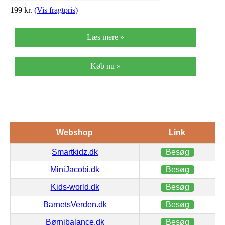
199
kr.
(Vis fragtpris)
Læs mere »
Køb nu »
Webshop
Link
Smartkidz.dk
Besøg
MiniJacobi.dk
Besøg
Kids-world.dk
Besøg
BarnetsVerden.dk
Besøg
Børnibalance.dk
Besøg