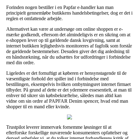
Forinden nogen bestiller i en Papfar e-handler kan man
principielt gennemløbe butikkens handelsbetingelser, dog er det i
reglen et omfattende arbejde.
Alternativet kan være at undersøge om online shoppen er e-
mærke godkendt, eftersom det almindeligvis er en sikring om at
e-shoppen lever op til gældende dansk lovgivning, samt at
internet butikken lejlighedsvis monitoreres af fagfolk som forstår
de gældende bestemmelser. Desuden giver det dig anledning til
en håndsrækning, når du udsættes for udfordringer i forbindelse
med din ordre.
Ligeledes er det fornuftigt at køberen er hensynstagende til de
væsentligste forhold der spiller ind i forbindelse med
bestillingen, eksempelvis hvilken ombytningsret internet firmaet
tilbyder. På grund af dette er det ydermere essesentielt, at man til
enhver tid sikrer sin købsbekræftelse, således man altid kan
vidne om sin ordre af PAPFAR Denim spencer, hvad end man
shopper til en mand eller kvinde.
Trustpilot leverer immervæk fornemme løsninger til at
efterforske forskellige nuværende konsumenters opfattelser og
derved anbefaler vi, at du tolker internet forhandlerens kritik af