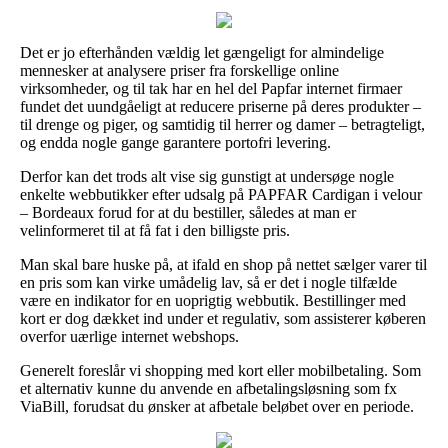
Det er jo efterhånden vældig let gængeligt for almindelige
mennesker at analysere priser fra forskellige online
virksomheder, og til tak har en hel del Papfar internet firmaer
fundet det uundgåeligt at reducere priserne på deres produkter –
til drenge og piger, og samtidig til herrer og damer – betragteligt,
og endda nogle gange garantere portofri levering.
Derfor kan det trods alt vise sig gunstigt at undersøge nogle
enkelte webbutikker efter udsalg på PAPFAR Cardigan i velour
– Bordeaux forud for at du bestiller, således at man er
velinformeret til at få fat i den billigste pris.
Man skal bare huske på, at ifald en shop på nettet sælger varer til
en pris som kan virke umådelig lav, så er det i nogle tilfælde
være en indikator for en uoprigtig webbutik. Bestillinger med
kort er dog dækket ind under et regulativ, som assisterer køberen
overfor uærlige internet webshops.
Generelt foreslår vi shopping med kort eller mobilbetaling. Som
et alternativ kunne du anvende en afbetalingsløsning som fx
ViaBill, forudsat du ønsker at afbetale beløbet over en periode.