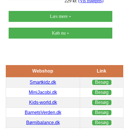
229
kr.
(Vis fragtpris)
Læs mere »
Køb nu »
Webshop
Link
Smartkidz.dk
Besøg
MiniJacobi.dk
Besøg
Kids-world.dk
Besøg
BarnetsVerden.dk
Besøg
Børnibalance.dk
Besøg