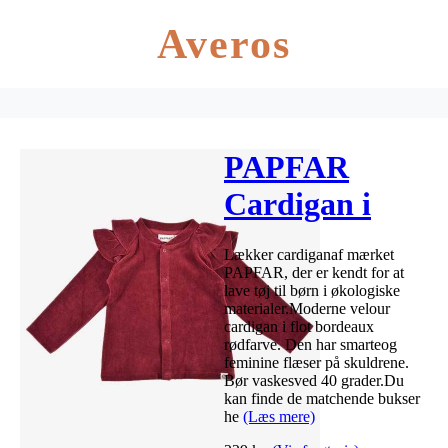
Averos
PAPFAR
Cardigan i
velour –
Lækker cardiganaf mærket
Bordeaux
PAPFAR, der er kendt for at
lave tøj til børn i økologiske
materialer.Moderne velour
cardigan i flot bordeaux
rødfarve. Den har smarteog
feminine flæser på skuldrene.
Bør vaskesved 40 grader.Du
kan finde de matchende bukser
he
(Læs mere)