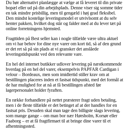
Du bør alternativt planlægge at vælge at få leveret til din private
bopæl eller ud på din arbejdsplads. Denne viser sig somme tider
en tak mindre prisbillig, men til gengæld i høj grad fleksibel.
Den mindst kostelige leveringsmodel er utvivlsomt at du selv
henter pakken, hvilket dog står og falder med at du lever tæt på
online forretningens hjemsted.
Fragttiden på Best seller kan i nogle tilfælde være ultra aktuel
om vi har behov for dine nye varer om kort tid, så af den grund
er det ret så på sin plads at vi gransker det anslåede
leveringstidspunkt ved den relevante vare.
En hel del internet butikker udlover levering på næstkommende
hverdag på en hel del varer, eksempelvis PAPFAR Cardigan i
velour – Bordeaux, men som imidlertid stiller krav om at
bestillingen placeres inden et fastsat tidspunkt, med det formål at
de har mulighed for at nå at få bestillingen afsted før
lagerpersonalet holder fyraften.
En række forhandlere på nettet præsterer fragt uden betaling,
men i de fleste tilfælde er det betinget af at der handles for en
fastsat pris. Desuden skal man tage den billigste slags levering,
som mange gange – om man bor nær Hørsholm, Korsør eller
Faaborg – er at få fragtfirmaet til at bringe dine varer til et
afhentningssted.