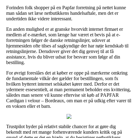
Forinden folk shopper på en Papfar forretning på nettet kunne
man sådan set læse netbutikkens handelsaftale, men det er
undertiden ikke videre interessant.
En anden mulighed er at granske hvorvidt internet firmaet er
medlem af e-mærket, som længe har været et bevis på at e-
forretningen følger de danske retningslinjer, udover at
hjemmesiden ofte tilses af sagkyndige der har nøje kendskab til
retningslinjerne. Derudover giver det dig genvej til at få
assistance, hvis du bliver udsat for besvær som følge af din
bestilling.
For øvrigt foreslåes det at køber er oppe på mærkerne omkring
de fundamentale vilkår der gælder for bestillingen, som fx
hvilken bytteret internet selskabet kører med. Derfor er det
ydermere essesentielt, at man permanent beholder ens kvittering,
således man senere vil kunne eftervise sit køb af PAPFAR
Cardigan i velour – Bordeaux, om man er på udkig efter varer til
en voksen eller et barn.
Trustpilot byder på relativt stabile chancer for at gøre dig
bekendt med ret mange forhenværende kunders kritik og på
grund af dette er det en hjælp, at du besigtiger netbutikkens