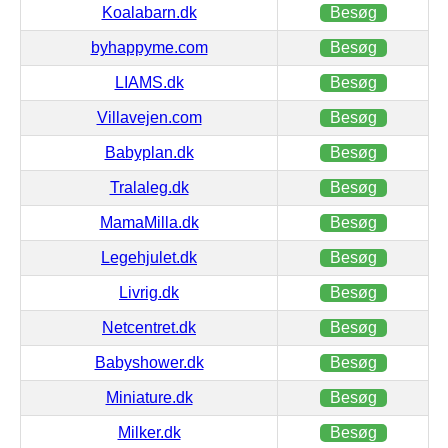
Koalabarn.dk
Besøg
byhappyme.com
Besøg
LIAMS.dk
Besøg
Villavejen.com
Besøg
Babyplan.dk
Besøg
Tralaleg.dk
Besøg
MamaMilla.dk
Besøg
Legehjulet.dk
Besøg
Livrig.dk
Besøg
Netcentret.dk
Besøg
Babyshower.dk
Besøg
Miniature.dk
Besøg
Milker.dk
Besøg