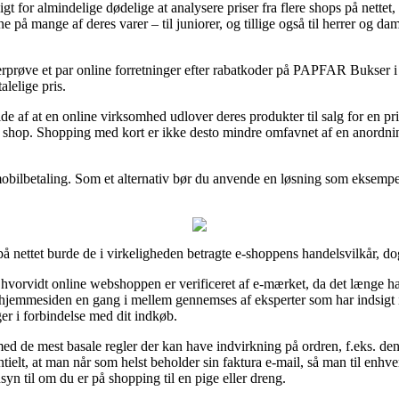
for almindelige dødelige at analysere priser fra flere shops på nettet, 
rne på mange af deres varer – til juniorer, og tillige også til herrer og d
terprøve et par online forretninger efter rabatkoder på PAPFAR Bukser i
alelige pris.
lde af at en online virksomhed udlover deres produkter til salg for en pr
 shop. Shopping med kort er ikke desto mindre omfavnet af en anordni
 mobilbetaling. Som et alternativ bør du anvende en løsning som eksempelv
 nettet burde de i virkeligheden betragte e-shoppens handelsvilkår, dog
e hvorvidt online webshoppen er verificeret af e-mærket, da det længe h
at hjemmesiden en gang i mellem gennemses af eksperter som har indsigt 
er i forbindelse med dit indkøb.
med de mest basale regler der kan have indvirkning på ordren, f.eks. de
ntielt, at man når som helst beholder sin faktura e-mail, så man til enhver
 til om du er på shopping til en pige eller dreng.