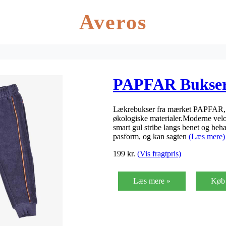
Averos
PAPFAR Bukser 
Lækrebukser fra mærket PAPFAR, der 
økologiske materialer.Moderne velou
smart gul stribe langs benet og beha
pasform, og kan sagten
(Læs mere)
199
kr.
(Vis fragtpris)
Læs mere »
Køb 