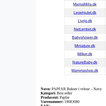
MamaMilla.dk
Legehjulet.dk
Livrig.dk
Netcentret.dk
Babyshower.dk
Miniature.dk
Milker.dk
NatureBaby.dk
Mammashop.dk
Navn:
PAPFAR Bukser i velour – Navy
Kategori:
Best seller
Producent:
Papfar
Varenummer:
19083080
EAN: