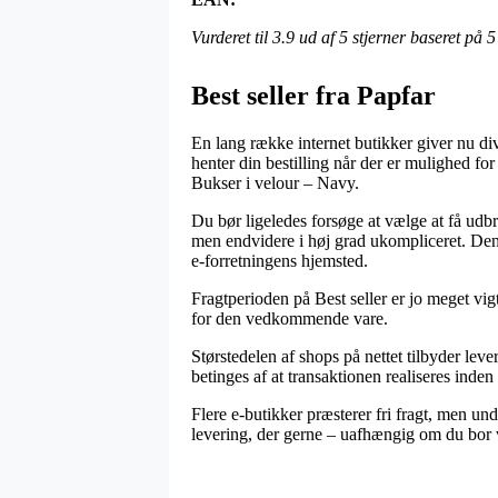
Vurderet til
3.9
ud af 5 stjerner baseret på
5
Best seller fra Papfar
En lang række internet butikker giver nu div
henter din bestilling når der er mulighed f
Bukser i velour – Navy.
Du bør ligeledes forsøge at vælge at få udbra
men endvidere i høj grad ukompliceret. Den m
e-forretningens hjemsted.
Fragtperioden på Best seller er jo meget vig
for den vedkommende vare.
Størstedelen af shops på nettet tilbyder 
betinges af at transaktionen realiseres inden
Flere e-butikker præsterer fri fragt, men un
levering, der gerne – uafhængig om du bor ve