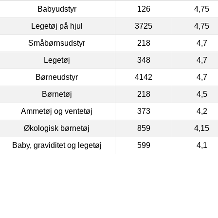
Babyudstyr
126
4,75
Legetøj på hjul
3725
4,75
Småbørnsudstyr
218
4,7
Legetøj
348
4,7
Børneudstyr
4142
4,7
Børnetøj
218
4,5
Ammetøj og ventetøj
373
4,2
Økologisk børnetøj
859
4,15
Baby, graviditet og legetøj
599
4,1