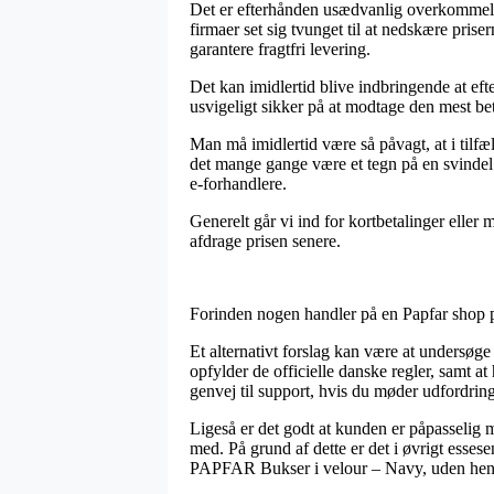
Det er efterhånden usædvanlig overkommeligt 
firmaer set sig tvunget til at nedskære prise
garantere fragtfri levering.
Det kan imidlertid blive indbringende at ef
usvigeligt sikker på at modtage den mest bet
Man må imidlertid være så påvagt, at i tilfæ
det mange gange være et tegn på en svindel
e-forhandlere.
Generelt går vi ind for kortbetalinger eller
afdrage prisen senere.
Forinden nogen handler på en Papfar shop på
Et alternativt forslag kan være at undersøg
opfylder de officielle danske regler, samt 
genvej til support, hvis du møder udfordring
Ligeså er det godt at kunden er påpasselig 
med. På grund af dette er det i øvrigt essese
PAPFAR Bukser i velour – Navy, uden hensyn