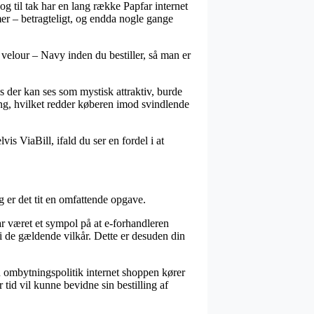
og til tak har en lang række Papfar internet
amer – betragteligt, og endda nogle gange
 velour – Navy inden du bestiller, så man er
is der kan ses som mystisk attraktiv, burde
ng, hvilket redder køberen imod svindlende
is ViaBill, ifald du ser en fordel i at
 er det tit en omfattende opgave.
ar været et sympol på at e-forhandleren
i de gældende vilkår. Dette er desuden din
n ombytningspolitik internet shoppen kører
 tid vil kunne bevidne sin bestilling af