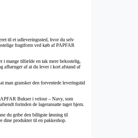
et til et udleveringssted, hvor du selv
t kostelige fragtform ved køb af PAPFAR
ver i mange tilfælde en tak mere bekostelig,
 afhænger af at du lever i kort afstand af
t at man gransker den forventede leveringstid
s PAPFAR Bukser i velour – Navy, som
 afsendt forinden de lageransatte tager hjem.
e du gribe den billigste løsning til
re dine produkter til en pakkeshop.