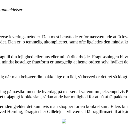
anmeldelser
erse leveringsmetoder. Den mest benyttede er for nærværende at få lever
or det. Den er jo temmelig ukompliceret, samt ofte ligeledes den minds
gt til din lejlighed eller hus eller ud på dit arbejde. Fragtløsningen bli
indst kostelige fragtform er unægtelig at hente ordren selv, hvilket dog
tig når man behøver din pakke lige om lidt, så herved er det ret så klog
levering på næstkommende hverdag på masser af varenumre, eksempelvi
 et nøjagtigt klokkeslæt, sådan at de har mulighed for at nå at få pakken
dertiden gælder det kun hvis man shopper for en konkret sum. Ellers kunn
d Herning, Dragør eller Gilleleje – vil være at få fragtfirmaet til at kø