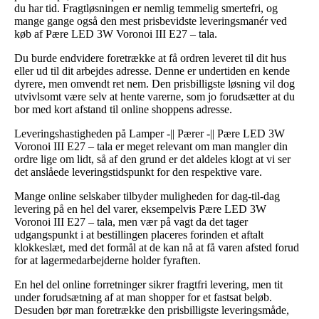
du har tid. Fragtløsningen er nemlig temmelig smertefri, og
mange gange også den mest prisbevidste leveringsmanér ved
køb af Pære LED 3W Voronoi III E27 – tala.
Du burde endvidere foretrække at få ordren leveret til dit hus
eller ud til dit arbejdes adresse. Denne er undertiden en kende
dyrere, men omvendt ret nem. Den prisbilligste løsning vil dog
utvivlsomt være selv at hente varerne, som jo forudsætter at du
bor med kort afstand til online shoppens adresse.
Leveringshastigheden på Lamper -|| Pærer -|| Pære LED 3W
Voronoi III E27 – tala er meget relevant om man mangler din
ordre lige om lidt, så af den grund er det aldeles klogt at vi ser
det anslåede leveringstidspunkt for den respektive vare.
Mange online selskaber tilbyder muligheden for dag-til-dag
levering på en hel del varer, eksempelvis Pære LED 3W
Voronoi III E27 – tala, men vær på vagt da det tager
udgangspunkt i at bestillingen placeres forinden et aftalt
klokkeslæt, med det formål at de kan nå at få varen afsted forud
for at lagermedarbejderne holder fyraften.
En hel del online forretninger sikrer fragtfri levering, men tit
under forudsætning af at man shopper for et fastsat beløb.
Desuden bør man foretrække den prisbilligste leveringsmåde,