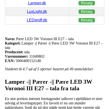
Lamper.dk
Besøg
LuxLight.dk
Besøg
LEDproff.dk
Besøg
Navn:
Pære LED 3W Voronoi III E27 – tala
Kategori:
Lamper -|| Pærer -|| Pære LED 3W Voronoi III E27 –
tala
Producent:
tala
Varenummer:
11049802
EAN:
5060400152148
Vurderet til
4.7
ud af 5 stjerner baseret på
49
anmeldelser
Lamper -|| Pærer -|| Pære LED 3W
Voronoi III E27 – tala fra tala
En stor portion internet foretagender udlover i øjeblikket et stort
udvalg af leveringstyper. En favorit er nu om stunder
pakkeshops, fordi du på den måde nemt kan hente varerne når