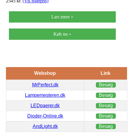
2545
kr.
(Vis fragtpris)
Læs mere »
Køb nu »
Webshop
Link
MrPerfect.dk
Besøg
Lampemesteren.dk
Besøg
LEDpaerer.dk
Besøg
Dioder-Online.dk
Besøg
AndLight.dk
Besøg