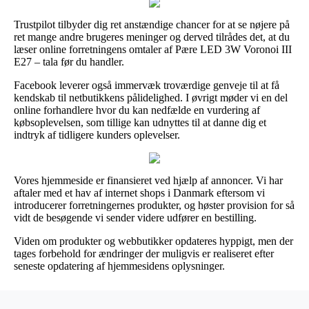
Trustpilot tilbyder dig ret anstændige chancer for at se nøjere på
ret mange andre brugeres meninger og derved tilrådes det, at du
læser online forretningens omtaler af Pære LED 3W Voronoi III
E27 – tala før du handler.
Facebook leverer også immervæk troværdige genveje til at få
kendskab til netbutikkens pålidelighed. I øvrigt møder vi en del
online forhandlere hvor du kan nedfælde en vurdering af
købsoplevelsen, som tillige kan udnyttes til at danne dig et
indtryk af tidligere kunders oplevelser.
Vores hjemmeside er finansieret ved hjælp af annoncer. Vi har
aftaler med et hav af internet shops i Danmark eftersom vi
introducerer forretningernes produkter, og høster provision for så
vidt de besøgende vi sender videre udfører en bestilling.
Viden om produkter og webbutikker opdateres hyppigt, men der
tages forbehold for ændringer der muligvis er realiseret efter
seneste opdatering af hjemmesidens oplysninger.