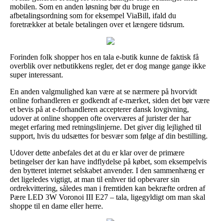
mobilen. Som en anden løsning bør du bruge en
afbetalingsordning som for eksempel ViaBill, ifald du
foretrækker at betale betalingen over et længere tidsrum.
Forinden folk shopper hos en tala e-butik kunne de faktisk få
overblik over netbutikkens regler, det er dog mange gange ikke
super interessant.
En anden valgmulighed kan være at se nærmere på hvorvidt
online forhandleren er godkendt af e-mærket, siden det bør være
et bevis på at e-forhandleren accepterer dansk lovgivning,
udover at online shoppen ofte overværes af jurister der har
meget erfaring med retningslinjerne. Det giver dig lejlighed til
support, hvis du udsættes for besvær som følge af din bestilling.
Udover dette anbefales det at du er klar over de primære
betingelser der kan have indflydelse på købet, som eksempelvis
den bytteret internet selskabet anvender. I den sammenhæng er
det ligeledes vigtigt, at man til enhver tid opbevarer sin
ordrekvittering, således man i fremtiden kan bekræfte ordren af
Pære LED 3W Voronoi III E27 – tala, ligegyldigt om man skal
shoppe til en dame eller herre.