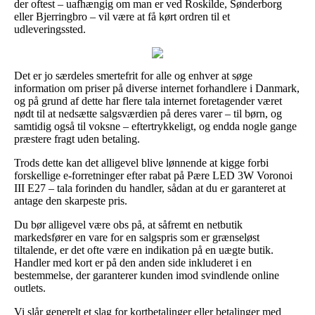
der oftest – uafhængig om man er ved Roskilde, Sønderborg
eller Bjerringbro – vil være at få kørt ordren til et
udleveringssted.
Det er jo særdeles smertefrit for alle og enhver at søge
information om priser på diverse internet forhandlere i Danmark,
og på grund af dette har flere tala internet foretagender været
nødt til at nedsætte salgsværdien på deres varer – til børn, og
samtidig også til voksne – eftertrykkeligt, og endda nogle gange
præstere fragt uden betaling.
Trods dette kan det alligevel blive lønnende at kigge forbi
forskellige e-forretninger efter rabat på Pære LED 3W Voronoi
III E27 – tala forinden du handler, sådan at du er garanteret at
antage den skarpeste pris.
Du bør alligevel være obs på, at såfremt en netbutik
markedsfører en vare for en salgspris som er grænseløst
tiltalende, er det ofte være en indikation på en uægte butik.
Handler med kort er på den anden side inkluderet i en
bestemmelse, der garanterer kunden imod svindlende online
outlets.
Vi slår generelt et slag for kortbetalinger eller betalinger med