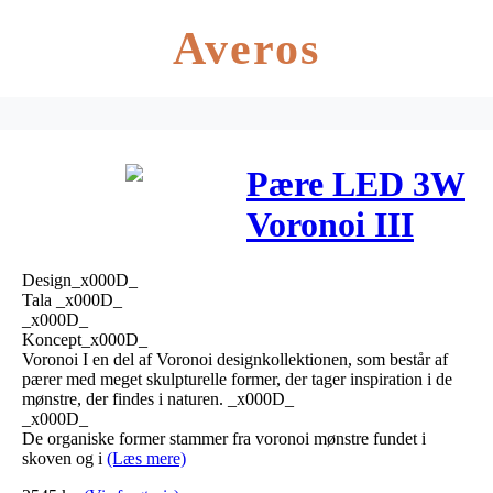
Averos
Pære LED 3W
Voronoi III
E27 – tala
Design_x000D_
Tala _x000D_
_x000D_
Koncept_x000D_
Voronoi I en del af Voronoi designkollektionen, som består af
pærer med meget skulpturelle former, der tager inspiration i de
mønstre, der findes i naturen. _x000D_
_x000D_
De organiske former stammer fra voronoi mønstre fundet i
skoven og i
(Læs mere)