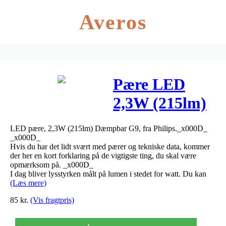
Averos
Pære LED
2,3W (215lm)
Dæmpbar G9
LED pære, 2,3W (215lm) Dæmpbar G9, fra Philips._x000D_
– Philips
_x000D_
Hvis du har det lidt svært med pærer og tekniske data, kommer
der her en kort forklaring på de vigtigste ting, du skal være
opmærksom på. _x000D_
I dag bliver lysstyrken målt på lumen i stedet for watt. Du kan
(Læs mere)
85
kr.
(Vis fragtpris)