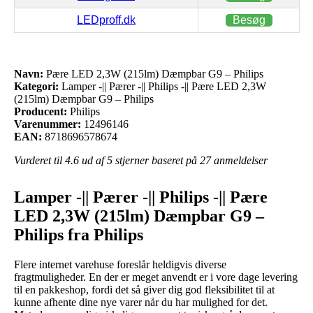
LEDproff.dk
Besøg
Navn:
Pære LED 2,3W (215lm) Dæmpbar G9 – Philips
Kategori:
Lamper -|| Pærer -|| Philips -|| Pære LED 2,3W
(215lm) Dæmpbar G9 – Philips
Producent:
Philips
Varenummer:
12496146
EAN:
8718696578674
Vurderet til
4.6
ud af 5 stjerner baseret på
27
anmeldelser
Lamper -|| Pærer -|| Philips -|| Pære
LED 2,3W (215lm) Dæmpbar G9 –
Philips fra Philips
Flere internet varehuse foreslår heldigvis diverse
fragtmuligheder. En der er meget anvendt er i vore dage levering
til en pakkeshop, fordi det så giver dig god fleksibilitet til at
kunne afhente dine nye varer når du har mulighed for det.