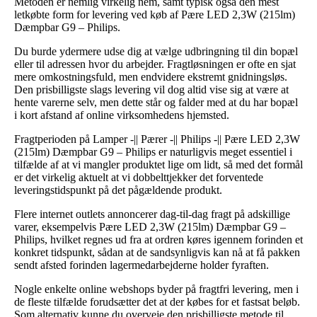
Metoden er nemlig virkelig nem, samt typisk også den mest
letkøbte form for levering ved køb af Pære LED 2,3W (215lm)
Dæmpbar G9 – Philips.
Du burde ydermere udse dig at vælge udbringning til din bopæl
eller til adressen hvor du arbejder. Fragtløsningen er ofte en sjat
mere omkostningsfuld, men endvidere ekstremt gnidningsløs.
Den prisbilligste slags levering vil dog altid vise sig at være at
hente varerne selv, men dette står og falder med at du har bopæl
i kort afstand af online virksomhedens hjemsted.
Fragtperioden på Lamper -|| Pærer -|| Philips -|| Pære LED 2,3W
(215lm) Dæmpbar G9 – Philips er naturligvis meget essentiel i
tilfælde af at vi mangler produktet lige om lidt, så med det formål
er det virkelig aktuelt at vi dobbelttjekker det forventede
leveringstidspunkt på det pågældende produkt.
Flere internet outlets annoncerer dag-til-dag fragt på adskillige
varer, eksempelvis Pære LED 2,3W (215lm) Dæmpbar G9 –
Philips, hvilket regnes ud fra at ordren køres igennem forinden et
konkret tidspunkt, sådan at de sandsynligvis kan nå at få pakken
sendt afsted forinden lagermedarbejderne holder fyraften.
Nogle enkelte online webshops byder på fragtfri levering, men i
de fleste tilfælde forudsætter det at der købes for et fastsat beløb.
Som alternativ kunne du overveje den prisbilligste metode til