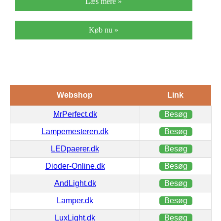
Læs mere »
Køb nu »
Webshop
Link
MrPerfect.dk
Besøg
Lampemesteren.dk
Besøg
LEDpaerer.dk
Besøg
Dioder-Online.dk
Besøg
AndLight.dk
Besøg
Lamper.dk
Besøg
LuxLight.dk
Besøg