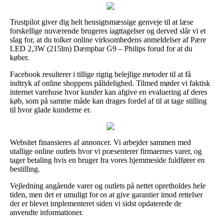
Trustpilot giver dig helt hensigtsmæssige genveje til at læse
forskellige nuværende brugeres iagttagelser og derved slår vi et
slag for, at du tolker online virksomhedens anmeldelser af Pære
LED 2,3W (215lm) Dæmpbar G9 – Philips forud for at du
køber.
Facebook resulterer i tillige rigtig belejlige metoder til at få
indtryk af online shoppens pålidelighed. Tilmed møder vi faktisk
internet varehuse hvor kunder kan afgive en evaluering af deres
køb, som på samme måde kan drages fordel af til at tage stilling
til hvor glade kunderne er.
Websitet finansieres af annoncer. Vi arbejder sammen med
utallige online outlets hvor vi præsenterer firmaernes varer, og
tager betaling hvis en bruger fra vores hjemmeside fuldfører en
bestilling.
Vejledning angående varer og outlets på nettet opretholdes hele
tiden, men det er umuligt for os at give garantier imod rettelser
der er blevet implementeret siden vi sidst opdaterede de
anvendte informationer.