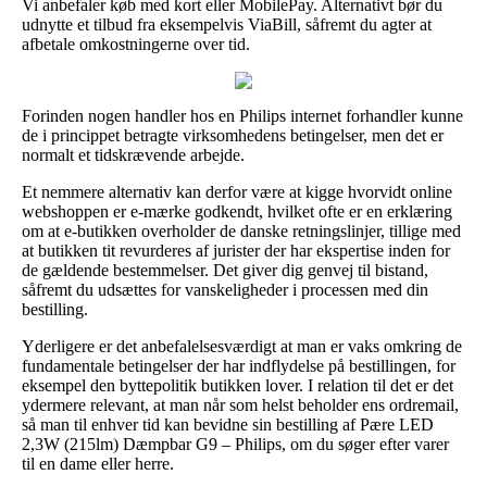
Vi anbefaler køb med kort eller MobilePay. Alternativt bør du
udnytte et tilbud fra eksempelvis ViaBill, såfremt du agter at
afbetale omkostningerne over tid.
Forinden nogen handler hos en Philips internet forhandler kunne
de i princippet betragte virksomhedens betingelser, men det er
normalt et tidskrævende arbejde.
Et nemmere alternativ kan derfor være at kigge hvorvidt online
webshoppen er e-mærke godkendt, hvilket ofte er en erklæring
om at e-butikken overholder de danske retningslinjer, tillige med
at butikken tit revurderes af jurister der har ekspertise inden for
de gældende bestemmelser. Det giver dig genvej til bistand,
såfremt du udsættes for vanskeligheder i processen med din
bestilling.
Yderligere er det anbefalelsesværdigt at man er vaks omkring de
fundamentale betingelser der har indflydelse på bestillingen, for
eksempel den byttepolitik butikken lover. I relation til det er det
ydermere relevant, at man når som helst beholder ens ordremail,
så man til enhver tid kan bevidne sin bestilling af Pære LED
2,3W (215lm) Dæmpbar G9 – Philips, om du søger efter varer
til en dame eller herre.