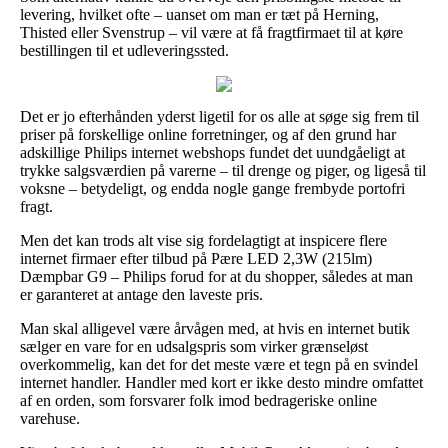
levering, hvilket ofte – uanset om man er tæt på Herning,
Thisted eller Svenstrup – vil være at få fragtfirmaet til at køre
bestillingen til et udleveringssted.
Det er jo efterhånden yderst ligetil for os alle at søge sig frem til
priser på forskellige online forretninger, og af den grund har
adskillige Philips internet webshops fundet det uundgåeligt at
trykke salgsværdien på varerne – til drenge og piger, og ligeså til
voksne – betydeligt, og endda nogle gange frembyde portofri
fragt.
Men det kan trods alt vise sig fordelagtigt at inspicere flere
internet firmaer efter tilbud på Pære LED 2,3W (215lm)
Dæmpbar G9 – Philips forud for at du shopper, således at man
er garanteret at antage den laveste pris.
Man skal alligevel være årvågen med, at hvis en internet butik
sælger en vare for en udsalgspris som virker grænseløst
overkommelig, kan det for det meste være et tegn på en svindel
internet handler. Handler med kort er ikke desto mindre omfattet
af en orden, som forsvarer folk imod bedrageriske online
varehuse.