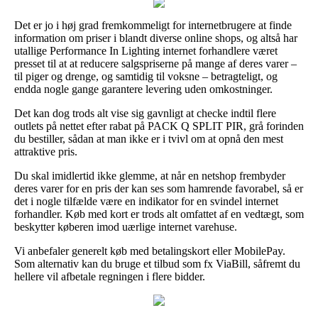
Det er jo i høj grad fremkommeligt for internetbrugere at finde
information om priser i blandt diverse online shops, og altså har
utallige Performance In Lighting internet forhandlere været
presset til at at reducere salgspriserne på mange af deres varer –
til piger og drenge, og samtidig til voksne – betragteligt, og
endda nogle gange garantere levering uden omkostninger.
Det kan dog trods alt vise sig gavnligt at checke indtil flere
outlets på nettet efter rabat på PACK Q SPLIT PIR, grå forinden
du bestiller, sådan at man ikke er i tvivl om at opnå den mest
attraktive pris.
Du skal imidlertid ikke glemme, at når en netshop frembyder
deres varer for en pris der kan ses som hamrende favorabel, så er
det i nogle tilfælde være en indikator for en svindel internet
forhandler. Køb med kort er trods alt omfattet af en vedtægt, som
beskytter køberen imod uærlige internet varehuse.
Vi anbefaler generelt køb med betalingskort eller MobilePay.
Som alternativ kan du bruge et tilbud som fx ViaBill, såfremt du
hellere vil afbetale regningen i flere bidder.