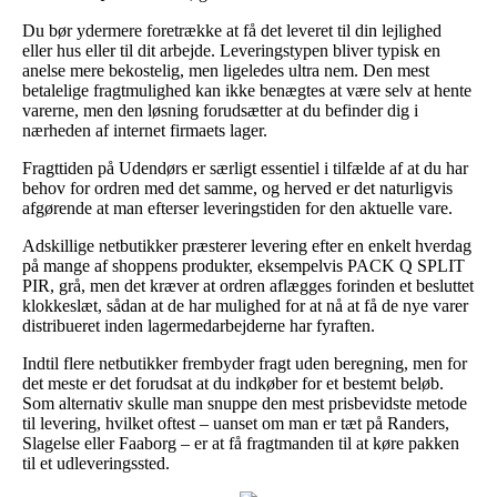
Du bør ydermere foretrække at få det leveret til din lejlighed
eller hus eller til dit arbejde. Leveringstypen bliver typisk en
anelse mere bekostelig, men ligeledes ultra nem. Den mest
betalelige fragtmulighed kan ikke benægtes at være selv at hente
varerne, men den løsning forudsætter at du befinder dig i
nærheden af internet firmaets lager.
Fragttiden på Udendørs er særligt essentiel i tilfælde af at du har
behov for ordren med det samme, og herved er det naturligvis
afgørende at man efterser leveringstiden for den aktuelle vare.
Adskillige netbutikker præsterer levering efter en enkelt hverdag
på mange af shoppens produkter, eksempelvis PACK Q SPLIT
PIR, grå, men det kræver at ordren aflægges forinden et besluttet
klokkeslæt, sådan at de har mulighed for at nå at få de nye varer
distribueret inden lagermedarbejderne har fyraften.
Indtil flere netbutikker frembyder fragt uden beregning, men for
det meste er det forudsat at du indkøber for et bestemt beløb.
Som alternativ skulle man snuppe den mest prisbevidste metode
til levering, hvilket oftest – uanset om man er tæt på Randers,
Slagelse eller Faaborg – er at få fragtmanden til at køre pakken
til et udleveringssted.