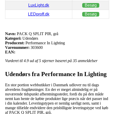
LuxLight.dk
Besøg
LEDproff.dk
Besøg
Navn:
PACK Q SPLIT PIR, grå
Kategori:
Udendørs
Producent:
Performance In Lighting
Varenummer:
303600
EAN:
Vurderet til
4.9
ud af 5 stjerner baseret på
35
anmeldelser
Udendørs fra Performance In Lighting
En stor portion webbutikker i Danmark udlover nu til dags
alverdens fragtløsninger. En der er meget almindelig er på
nuværende tidspunkt afhentningssteder, fordi du på den måde
nemt kan hente de købte produkter lige præcis når det passer ind
i din kalender. Leveringstypen er nemlig særligt nem, samt i
mange tilfælde endvidere den prisbilligste leveringstype ved køb
af PACK Q SPLIT PIR, grå.