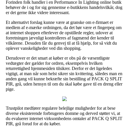
Forinden folk handler i en Performance In Lighting online butik
behøver de i og for sig gennemse e-butikkens handelsvilkår, dog
er det gerne ikke videre interessant.
Et alternativt forslag kunne være at granske om e-firmaet er
medlem af e-mærke ordningen, da det bør være et fingerpeg om
at internet shoppen efterlever de opstillede regler, udover at
forretningen jævnligt kontrolleres af fagmænd der kender til
vilkårene. Desuden får du genvej til at få hjælp, for så vidt du
oplever vanskeligheder ved din shopping.
Derudover er det smart at køber er obs på de væsentligste
vedtægter der gælder for ordren, eksempelvis hvilken
returrettighed hjemmesiden tilsikrer. Derfor er det ligeledes
vigtigt, at man når som helst sikrer sin kvittering, således man en
anden gang vil kunne bekræfte sin bestilling af PACK Q SPLIT
PIR, grå, uden hensyn til om du skal købe gave til en dreng eller
pige.
Trustpilot medfører regulære belejlige muligheder for at bese
diverse eksisterende forbrugeres domme og derved støtter vi, at
du evaluerer internet virksomhedens omtaler af PACK Q SPLIT
PIR, grå forud for at du køber.