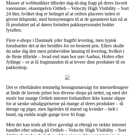
Masser af webbutikker tilbyder dag-til-dag fragt på deres favorit
varenumre, eksempelvis Ortlieb – Velocity High Visibility – Sort
24 liter, hvilket dog er betinget af at ordren placeres inden et
givent tidspunkt, med hensynstagen til at de garanteret kan nå at
få produktet ud af døren forinden pakkepersonalet holder
fyraften.
Flere e-shops i Danmark yder fragtfri levering, men typisk
forudsætter det at der bestilles for en bestemt pris. Ellers skulle
du udse dig den mest prisbevidste løsning til levering, hvilket i
de fleste tilfælde – hvad end man bor nær Aarhus, Hobro eller
Jyllinge – er at få fragtmanden til at levere dine produkter til en
pakkeshop.
Det er efterhånden temmelig hensigtsmæssigt for internetbrugere
at finde de laveste priser hos diverse shops på nettet, og med det
motiv har mange Ortlieb internet forhandlere ikke kunne slippe
for at sænke udsalgspriserne på mange af deres produkter – til
drenge og piger, men ligeledes til mænd og kvinder – helt i
bund, og endda nogle gange love fri fragt.
Men det kan trods alt blive gavnligt at eftergå en række internet
handler efter udsalg på Ortlieb – Velocity High Visibility – Sort