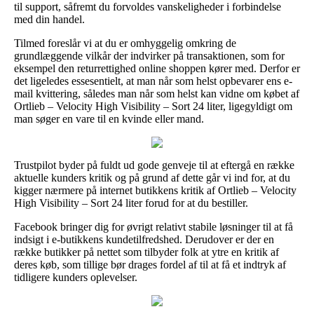
til support, såfremt du forvoldes vanskeligheder i forbindelse
med din handel.
Tilmed foreslår vi at du er omhyggelig omkring de
grundlæggende vilkår der indvirker på transaktionen, som for
eksempel den returrettighed online shoppen kører med. Derfor er
det ligeledes essesentielt, at man når som helst opbevarer ens e-
mail kvittering, således man når som helst kan vidne om købet af
Ortlieb – Velocity High Visibility – Sort 24 liter, ligegyldigt om
man søger en vare til en kvinde eller mand.
Trustpilot byder på fuldt ud gode genveje til at eftergå en række
aktuelle kunders kritik og på grund af dette går vi ind for, at du
kigger nærmere på internet butikkens kritik af Ortlieb – Velocity
High Visibility – Sort 24 liter forud for at du bestiller.
Facebook bringer dig for øvrigt relativt stabile løsninger til at få
indsigt i e-butikkens kundetilfredshed. Derudover er der en
række butikker på nettet som tilbyder folk at ytre en kritik af
deres køb, som tillige bør drages fordel af til at få et indtryk af
tidligere kunders oplevelser.