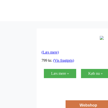
(Læs mere)
799
kr.
(Vis fragtpris)
Læs mere »
Køb nu »
Webshop