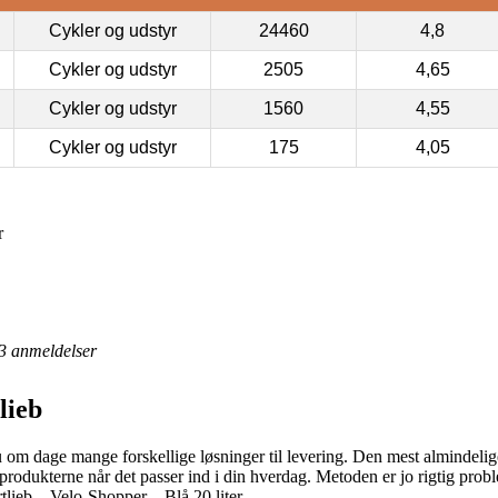
Cykler og udstyr
24460
4,8
Cykler og udstyr
2505
4,65
Cykler og udstyr
1560
4,55
Cykler og udstyr
175
4,05
r
3
anmeldelser
lieb
 om dage mange forskellige løsninger til levering. Den mest almindelige
 produkterne når det passer ind i din hverdag. Metoden er jo rigtig prob
tlieb – Velo-Shopper – Blå 20 liter.