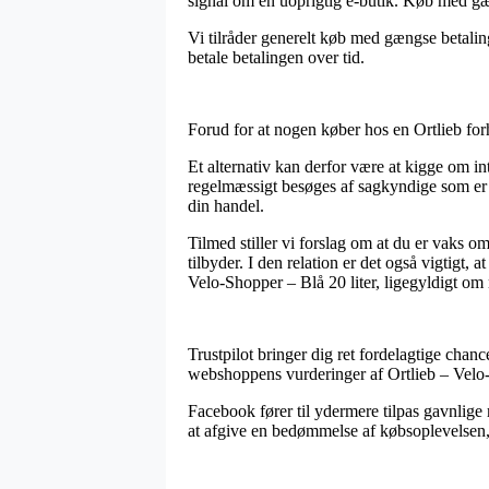
signal om en uoprigtig e-butik. Køb med gæng
Vi tilråder generelt køb med gængse betaling
betale betalingen over tid.
Forud for at nogen køber hos en Ortlieb for
Et alternativ kan derfor være at kigge om i
regelmæssigt besøges af sagkyndige som er i
din handel.
Tilmed stiller vi forslag om at du er vaks o
tilbyder. I den relation er det også vigtigt,
Velo-Shopper – Blå 20 liter, ligegyldigt om 
Trustpilot bringer dig ret fordelagtige chan
webshoppens vurderinger af Ortlieb – Velo-S
Facebook fører til ydermere tilpas gavnlige 
at afgive en bedømmelse af købsoplevelsen,