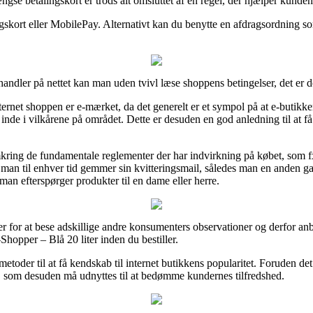
se betalingskort er trods alt omsluttet af en regel, der hjælper kunden
skort eller MobilePay. Alternativt kan du benytte en afdragsordning som 
handler på nettet kan man uden tvivl læse shoppens betingelser, det er d
nternet shoppen er e-mærket, da det generelt er et sympol på at e-butikk
nde i vilkårene på området. Dette er desuden en god anledning til at f
mkring de fundamentale reglementer der har indvirkning på købet, som fx
 at man til enhver tid gemmer sin kvitteringsmail, således man en anden g
man efterspørger produkter til en dame eller herre.
cer for at bese adskillige andre konsumenters observationer og derfor anbe
hopper – Blå 20 liter inden du bestiller.
metoder til at få kendskab til internet butikkens popularitet. Foruden de
 som desuden må udnyttes til at bedømme kundernes tilfredshed.