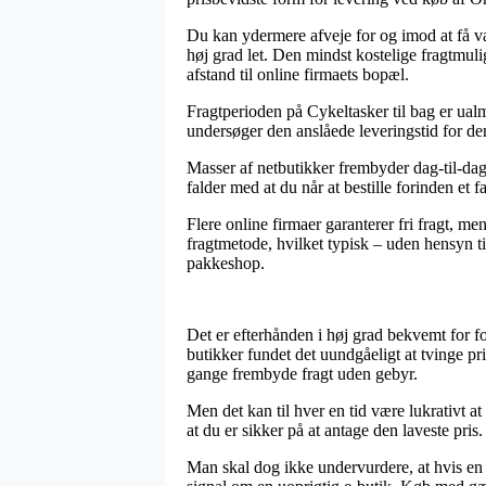
Du kan ydermere afveje for og imod at få var
høj grad let. Den mindst kostelige fragtmul
afstand til online firmaets bopæl.
Fragtperioden på Cykeltasker til bag er ualmi
undersøger den anslåede leveringstid for 
Masser af netbutikker frembyder dag-til-dag 
falder med at du når at bestille forinden et f
Flere online firmaer garanterer fri fragt, m
fragtmetode, hvilket typisk – uden hensyn ti
pakkeshop.
Det er efterhånden i høj grad bekvemt for for
butikker fundet det uundgåeligt at tvinge p
gange frembyde fragt uden gebyr.
Men det kan til hver en tid være lukrativt at
at du er sikker på at antage den laveste pris.
Man skal dog ikke undervurdere, at hvis en e