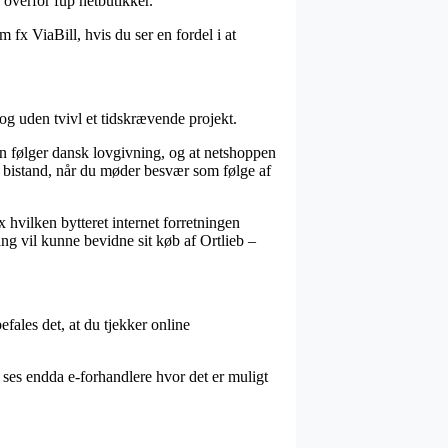
 overfor fup netbutikker.
fx ViaBill, hvis du ser en fordel i at
og uden tvivl et tidskrævende projekt.
en følger dansk lovgivning, og at netshoppen
å bistand, når du møder besvær som følge af
 hvilken bytteret internet forretningen
ang vil kunne bevidne sit køb af Ortlieb –
fales det, at du tjekker online
t ses endda e-forhandlere hvor det er muligt