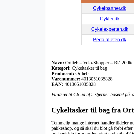
Cykelpartner.dk
Cykler.dk
Cykelexperten.dk
Pedalatleten.dk
Navn:
Ortlieb – Velo-Shopper – Blå 20 lite
Kategori:
Cykeltasker til bag
Producent:
Ortlieb
Varenummer:
4013051035828
EAN:
4013051035828
Vurderet til
4.8
ud af 5 stjerner baseret på
3
Cykeltasker til bag fra Ort
Temmelig mange internet handler tildeler nu
pakkeshop, og så skal du blot gå forbi efter
prisbevidste form for levering ved køb af Or