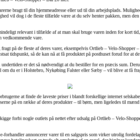
erne bragt til din hjemmeadresse eller ud til din arbejdsplads. Mulighed
ighed vil dog i de fleste tilfælde være at du selv henter pakken, men de
ndeligt relevant i tilfælde af at man skal bruge varen inden for kort tid, 
den vedkommende vare.
fragt på de fleste af deres varer, eksempelvis Ortlieb – Velo-Shopper – 
astsat tidspunkt, så de kan nå at få produktet på posthuset forud for at de
en undertiden er det så nødvendigt at du bestiller for en præcis sum. Der
l om du er i Holstebro, Nykøbing Falster eller Sæby – vil blive at få fra
brugerne at finde de laveste priser i blandt forskellige internet selskaber
riserne på en række af deres produkter – til børn, men ligeledes til mæ
 kigge forbi nogle outlets på nettet efter udsalg på Ortlieb – Velo-Shoppe
-forhandler annoncerer varer til en salgspris som virker utrolig fordelag