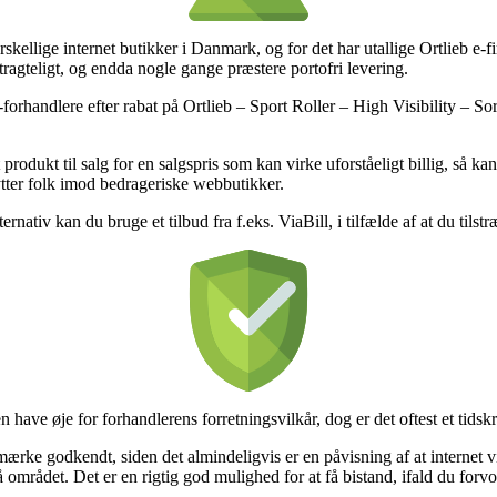
rskellige internet butikker i Danmark, og for det har utallige Ortlieb e-
etragteligt, og endda nogle gange præstere portofri levering.
e-forhandlere efter rabat på Ortlieb – Sport Roller – High Visibility – So
t produkt til salg for en salgspris som kan virke uforståeligt billig, så
kytter folk imod bedrageriske webbutikker.
rnativ kan du bruge et tilbud fra f.eks. ViaBill, i tilfælde af at du tilst
 have øje for forhandlerens forretningsvilkår, dog er det oftest et tids
-mærke godkendt, siden det almindeligvis er en påvisning af at internet 
å området. Det er en rigtig god mulighed for at få bistand, ifald du forv