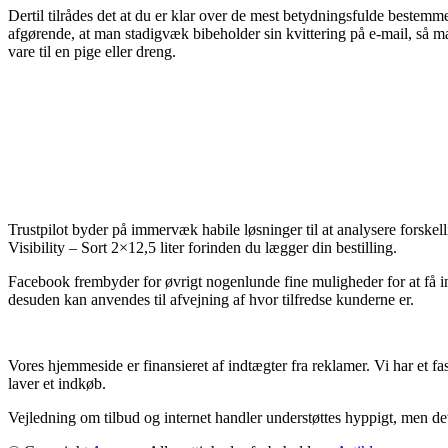
Dertil tilrådes det at du er klar over de mest betydningsfulde bestem
afgørende, at man stadigvæk bibeholder sin kvittering på e-mail, så ma
vare til en pige eller dreng.
Trustpilot byder på immervæk habile løsninger til at analysere forskel
Visibility – Sort 2×12,5 liter forinden du lægger din bestilling.
Facebook frembyder for øvrigt nogenlunde fine muligheder for at få in
desuden kan anvendes til afvejning af hvor tilfredse kunderne er.
Vores hjemmeside er finansieret af indtægter fra reklamer. Vi har et f
laver et indkøb.
Vejledning om tilbud og internet handler understøttes hyppigt, men det