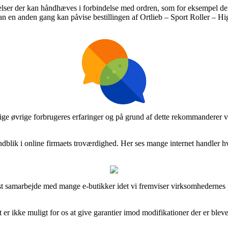
melser der kan håndhæves i forbindelse med ordren, som for eksempel de
n en anden gang kan påvise bestillingen af Ortlieb – Sport Roller – High
lige øvrige forbrugeres erfaringer og på grund af dette rekommanderer vi,
dblik i online firmaets troværdighed. Her ses mange internet handler hv
ast samarbejde med mange e-butikker idet vi fremviser virksomhedernes p
 er ikke muligt for os at give garantier imod modifikationer der er blev