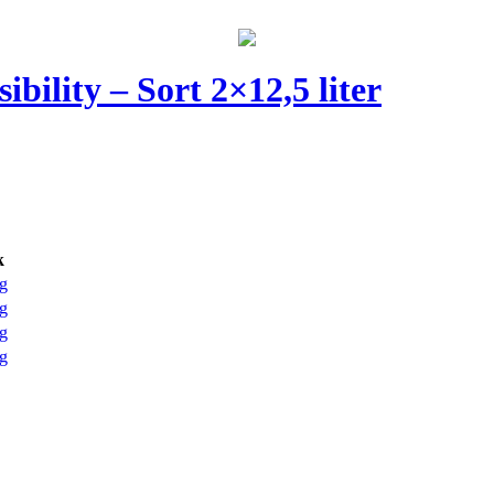
ibility – Sort 2×12,5 liter
k
g
g
g
g