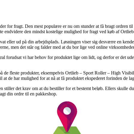
r for fragt. Den mest populære er nu om stunder at få bragt ordren til en
te endvidere den mindst kostelige mulighed for fragt ved køb af Ortlieb 
rivat eller ud på din arbejdsplads. Løsningen viser sig desværre en ke
rerne, men det står og falder med at du bor lige ved online virksomhed
al forudsat vi har behov for produktet lige om lidt, og derfor er det ude
å de fleste produkter, eksempelvis Ortlieb – Sport Roller – High Visibili
 at de har mulighed for at nå at få produktet ekspederet forinden de la
 stiller det krav om at du bestiller for et bestemt beløb. Ellers skull
agt din ordre til en pakkeshop.