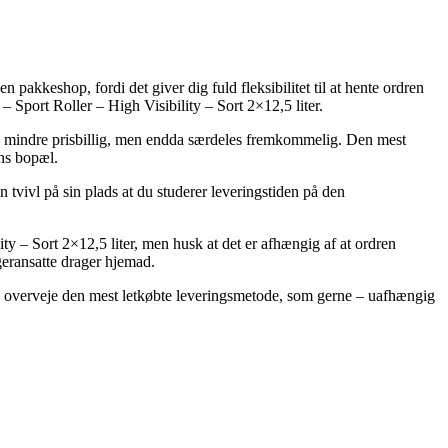
 pakkeshop, fordi det giver dig fuld fleksibilitet til at hente ordren
– Sport Roller – High Visibility – Sort 2×12,5 liter.
nde mindre prisbillig, men endda særdeles fremkommelig. Den mest
ens bopæl.
n tvivl på sin plads at du studerer leveringstiden på den
ty – Sort 2×12,5 liter, men husk at det er afhængig af at ordren
geransatte drager hjemad.
e du overveje den mest letkøbte leveringsmetode, som gerne – uafhængig