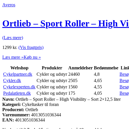
Averos
Ortlieb – Sport Roller – High Vis
(Læs mere)
1299
kr.
(Vis fragtpris)
Læs mere »
Køb nu »
Webshop
Produkter
Anmeldelser
Bedømmelse
Lin
Cykelpartner.dk
Cykler og udstyr
24460
4,8
Besø
Cykler.dk
Cykler og udstyr
2505
4,65
Besø
Cykelexperten.dk
Cykler og udstyr
1560
4,55
Besø
Pedalatleten.dk
Cykler og udstyr
175
4,05
Besø
Navn:
Ortlieb – Sport Roller – High Visibility – Sort 2×12,5 liter
Kategori:
Cykeltasker til foran
Producent:
Ortlieb
Varenummer:
4013051036344
EAN:
4013051036344