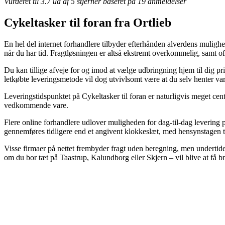
Vurderet til
3.7
ud af 5 stjerner baseret på
19
anmeldelser
Cykeltasker til foran fra Ortlieb
En hel del internet forhandlere tilbyder efterhånden alverdens mulighede
når du har tid. Fragtløsningen er altså ekstremt overkommelig, samt of
Du kan tillige afveje for og imod at vælge udbringning hjem til dig p
letkøbte leveringsmetode vil dog utvivlsomt være at du selv henter va
Leveringstidspunktet på Cykeltasker til foran er naturligvis meget centr
vedkommende vare.
Flere online forhandlere udlover muligheden for dag-til-dag levering p
gennemføres tidligere end et angivent klokkeslæt, med hensynstagen til
Visse firmaer på nettet frembyder fragt uden beregning, men undertiden
om du bor tæt på Taastrup, Kalundborg eller Skjern – vil blive at få br