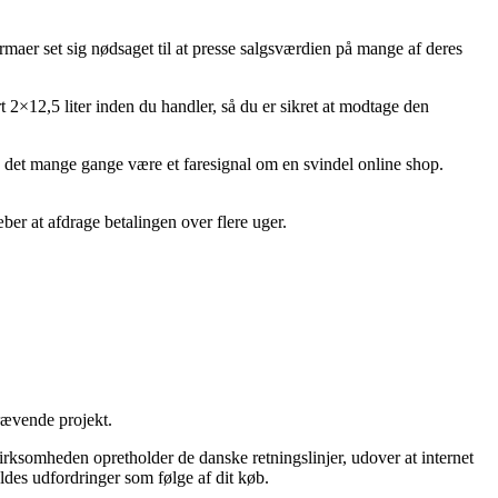
firmaer set sig nødsaget til at presse salgsværdien på mange af deres
rt 2×12,5 liter inden du handler, så du er sikret at modtage den
 kan det mange gange være et faresignal om en svindel online shop.
ræber at afdrage betalingen over flere uger.
krævende projekt.
virksomheden opretholder de danske retningslinjer, udover at internet
oldes udfordringer som følge af dit køb.