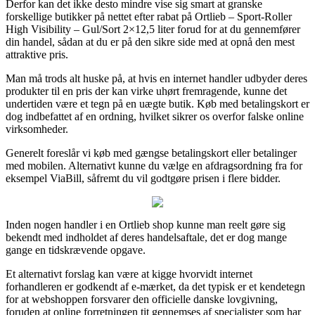
Derfor kan det ikke desto mindre vise sig smart at granske
forskellige butikker på nettet efter rabat på Ortlieb – Sport-Roller
High Visibility – Gul/Sort 2×12,5 liter forud for at du gennemfører
din handel, sådan at du er på den sikre side med at opnå den mest
attraktive pris.
Man må trods alt huske på, at hvis en internet handler udbyder deres
produkter til en pris der kan virke uhørt fremragende, kunne det
undertiden være et tegn på en uægte butik. Køb med betalingskort er
dog indbefattet af en ordning, hvilket sikrer os overfor falske online
virksomheder.
Generelt foreslår vi køb med gængse betalingskort eller betalinger
med mobilen. Alternativt kunne du vælge en afdragsordning fra for
eksempel ViaBill, såfremt du vil godtgøre prisen i flere bidder.
Inden nogen handler i en Ortlieb shop kunne man reelt gøre sig
bekendt med indholdet af deres handelsaftale, det er dog mange
gange en tidskrævende opgave.
Et alternativt forslag kan være at kigge hvorvidt internet
forhandleren er godkendt af e-mærket, da det typisk er et kendetegn
for at webshoppen forsvarer den officielle danske lovgivning,
foruden at online forretningen tit gennemses af specialister som har