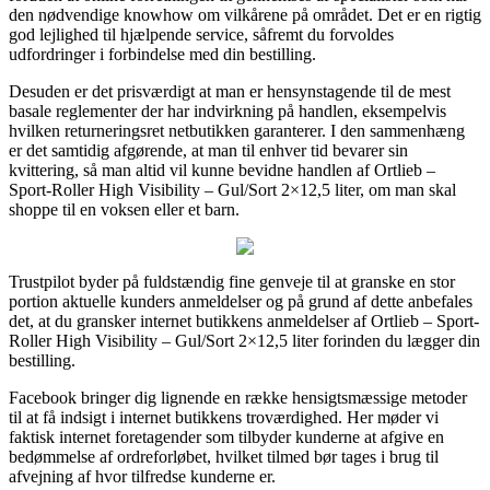
den nødvendige knowhow om vilkårene på området. Det er en rigtig
god lejlighed til hjælpende service, såfremt du forvoldes
udfordringer i forbindelse med din bestilling.
Desuden er det prisværdigt at man er hensynstagende til de mest
basale reglementer der har indvirkning på handlen, eksempelvis
hvilken returneringsret netbutikken garanterer. I den sammenhæng
er det samtidig afgørende, at man til enhver tid bevarer sin
kvittering, så man altid vil kunne bevidne handlen af Ortlieb –
Sport-Roller High Visibility – Gul/Sort 2×12,5 liter, om man skal
shoppe til en voksen eller et barn.
Trustpilot byder på fuldstændig fine genveje til at granske en stor
portion aktuelle kunders anmeldelser og på grund af dette anbefales
det, at du gransker internet butikkens anmeldelser af Ortlieb – Sport-
Roller High Visibility – Gul/Sort 2×12,5 liter forinden du lægger din
bestilling.
Facebook bringer dig lignende en række hensigtsmæssige metoder
til at få indsigt i internet butikkens troværdighed. Her møder vi
faktisk internet foretagender som tilbyder kunderne at afgive en
bedømmelse af ordreforløbet, hvilket tilmed bør tages i brug til
afvejning af hvor tilfredse kunderne er.