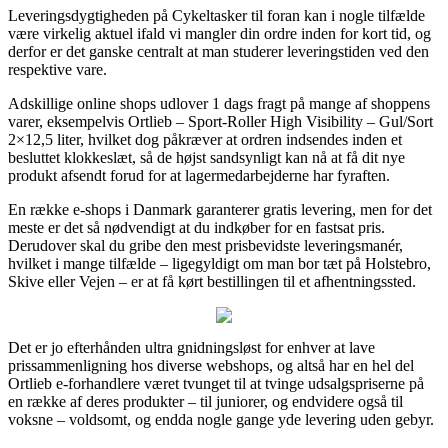
Leveringsdygtigheden på Cykeltasker til foran kan i nogle tilfælde
være virkelig aktuel ifald vi mangler din ordre inden for kort tid, og
derfor er det ganske centralt at man studerer leveringstiden ved den
respektive vare.
Adskillige online shops udlover 1 dags fragt på mange af shoppens
varer, eksempelvis Ortlieb – Sport-Roller High Visibility – Gul/Sort
2×12,5 liter, hvilket dog påkræver at ordren indsendes inden et
besluttet klokkeslæt, så de højst sandsynligt kan nå at få dit nye
produkt afsendt forud for at lagermedarbejderne har fyraften.
En række e-shops i Danmark garanterer gratis levering, men for det
meste er det så nødvendigt at du indkøber for en fastsat pris.
Derudover skal du gribe den mest prisbevidste leveringsmanér,
hvilket i mange tilfælde – ligegyldigt om man bor tæt på Holstebro,
Skive eller Vejen – er at få kørt bestillingen til et afhentningssted.
Det er jo efterhånden ultra gnidningsløst for enhver at lave
prissammenligning hos diverse webshops, og altså har en hel del
Ortlieb e-forhandlere været tvunget til at tvinge udsalgspriserne på
en række af deres produkter – til juniorer, og endvidere også til
voksne – voldsomt, og endda nogle gange yde levering uden gebyr.