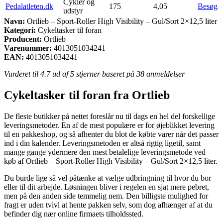
Cykler og
Pedalatleten.dk
175
4,05
Besøg
udstyr
Navn:
Ortlieb – Sport-Roller High Visibility – Gul/Sort 2×12,5 liter
Kategori:
Cykeltasker til foran
Producent:
Ortlieb
Varenummer:
4013051034241
EAN:
4013051034241
Vurderet til
4.7
ud af 5 stjerner baseret på
38
anmeldelser
Cykeltasker til foran fra Ortlieb
De fleste butikker på nettet foreslår nu til dags en hel del forskellige
leveringsmetoder. En af de mest populære er for øjeblikket levering
til en pakkeshop, og så afhenter du blot de købte varer når det passer
ind i din kalender. Leveringsmetoden er altså rigtig ligetil, samt
mange gange ydermere den mest betalelige leveringsmetode ved
køb af Ortlieb – Sport-Roller High Visibility – Gul/Sort 2×12,5 liter.
Du burde lige så vel påtænke at vælge udbringning til hvor du bor
eller til dit arbejde. Løsningen bliver i regelen en sjat mere pebret,
men på den anden side temmelig nem. Den billigste mulighed for
fragt er uden tvivl at hente pakken selv, som dog afhænger af at du
befinder dig nær online firmaets tilholdssted.