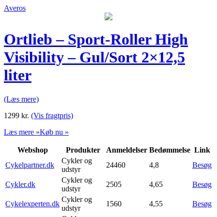
Averos
Ortlieb – Sport-Roller High
Visibility – Gul/Sort 2×12,5
liter
(Læs mere)
1299
kr.
(Vis fragtpris)
Læs mere »
Køb nu »
Webshop
Produkter
Anmeldelser
Bedømmelse
Link
Cykler og
Cykelpartner.dk
24460
4,8
Besøg
udstyr
Cykler og
Cykler.dk
2505
4,65
Besøg
udstyr
Cykler og
Cykelexperten.dk
1560
4,55
Besøg
udstyr