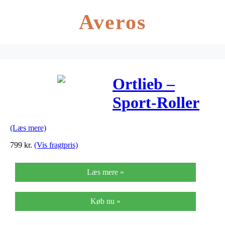
Averos
Ortlieb –
Sport-Roller
Classic
(Læs mere)
cykeltasker – 2
799
kr.
(Vis fragtpris)
x 12,5 liter –
Læs mere »
Sort
Køb nu »