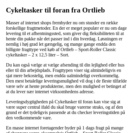
Cykeltasker til foran fra Ortlieb
Masser af internet shops frembyder nu om stunder en række
forskellige fragtmetoder. En der er meget populær er nu om dage
levering til et afhentningssted, som giver dig fleksibiliteten til at
hente din pakke når det passer ind i din hverdag. Løsningen er
nemlig i høj grad let gængelig, og mange gange endda den
billigste fragttype ved køb af Ortlieb – Sport-Roller Classic
cykeltasker – 2 x 12,5 liter – Sort.
Du kan også vælge at vælge afsending til din lejlighed eller hus
eller til din arbejdsplads. Fragttypen viser sig almindeligvis en
sjat mere bekostelig, men endda ualmindeligt overkommelig.
Den mest betalelige leveringsmulighed vil dog i de fleste tilfælde
være selv at hente produkterne, men den mulighed er betinget af
at du lever nær internet virksomhedens adresse.
Leveringsdygtigheden på Cykeltasker til foran kan vise sig at
være super central ifald du skal bruge varerne straks, og af den
grund er det tydeligvis passende at du checker leveringstiden på
den vedkommende vare.
En masse internet foretagender byder på 1 dags fragt på mange