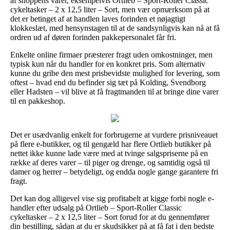
af shoppens varer, eksempelvis Ortlieb – Sport-Roller Classic
cykeltasker – 2 x 12,5 liter – Sort, men vær opmærksom på at
det er betinget af at handlen laves forinden et nøjagtigt
klokkeslæt, med hensynstagen til at de sandsynligvis kan nå at få
ordren ud af døren forinden pakkepersonalet får fri.
Enkelte online firmaer præsterer fragt uden omkostninger, men
typisk kun når du handler for en konkret pris. Som alternativ
kunne du gribe den mest prisbevidste mulighed for levering, som
oftest – hvad end du befinder sig tæt på Kolding, Svendborg
eller Hadsten – vil blive at få fragtmanden til at bringe dine varer
til en pakkeshop.
Det er usædvanlig enkelt for forbrugerne at vurdere prisniveauet
på flere e-butikker, og til gengæld har flere Ortlieb butikker på
nettet ikke kunne lade være med at tvinge salgspriserne på en
række af deres varer – til piger og drenge, og samtidig også til
damer og herrer – betydeligt, og endda nogle gange garantere fri
fragt.
Det kan dog alligevel vise sig profitabelt at kigge forbi nogle e-
handler efter udsalg på Ortlieb – Sport-Roller Classic
cykeltasker – 2 x 12,5 liter – Sort forud for at du gennemfører
din bestilling, sådan at du er skudsikker på at få fat i den bedste