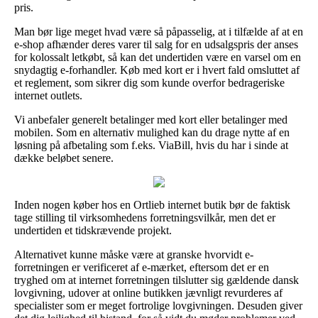
pris.
Man bør lige meget hvad være så påpasselig, at i tilfælde af at en
e-shop afhænder deres varer til salg for en udsalgspris der anses
for kolossalt letkøbt, så kan det undertiden være en varsel om en
snydagtig e-forhandler. Køb med kort er i hvert fald omsluttet af
et reglement, som sikrer dig som kunde overfor bedrageriske
internet outlets.
Vi anbefaler generelt betalinger med kort eller betalinger med
mobilen. Som en alternativ mulighed kan du drage nytte af en
løsning på afbetaling som f.eks. ViaBill, hvis du har i sinde at
dække beløbet senere.
Inden nogen køber hos en Ortlieb internet butik bør de faktisk
tage stilling til virksomhedens forretningsvilkår, men det er
undertiden et tidskrævende projekt.
Alternativet kunne måske være at granske hvorvidt e-
forretningen er verificeret af e-mærket, eftersom det er en
tryghed om at internet forretningen tilslutter sig gældende dansk
lovgivning, udover at online butikken jævnligt revurderes af
specialister som er meget fortrolige lovgivningen. Desuden giver