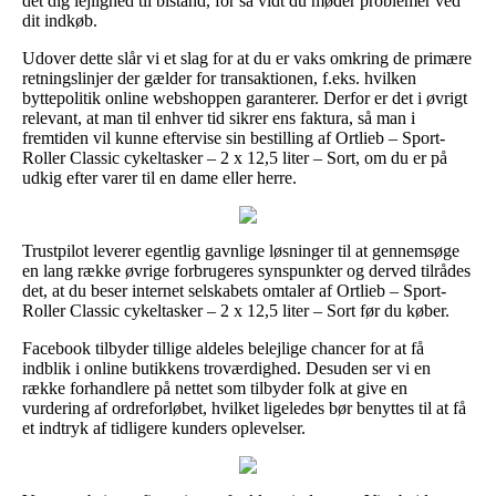
det dig lejlighed til bistand, for så vidt du møder problemer ved
dit indkøb.
Udover dette slår vi et slag for at du er vaks omkring de primære
retningslinjer der gælder for transaktionen, f.eks. hvilken
byttepolitik online webshoppen garanterer. Derfor er det i øvrigt
relevant, at man til enhver tid sikrer ens faktura, så man i
fremtiden vil kunne eftervise sin bestilling af Ortlieb – Sport-
Roller Classic cykeltasker – 2 x 12,5 liter – Sort, om du er på
udkig efter varer til en dame eller herre.
Trustpilot leverer egentlig gavnlige løsninger til at gennemsøge
en lang række øvrige forbrugeres synspunkter og derved tilrådes
det, at du beser internet selskabets omtaler af Ortlieb – Sport-
Roller Classic cykeltasker – 2 x 12,5 liter – Sort før du køber.
Facebook tilbyder tillige aldeles belejlige chancer for at få
indblik i online butikkens troværdighed. Desuden ser vi en
række forhandlere på nettet som tilbyder folk at give en
vurdering af ordreforløbet, hvilket ligeledes bør benyttes til at få
et indtryk af tidligere kunders oplevelser.