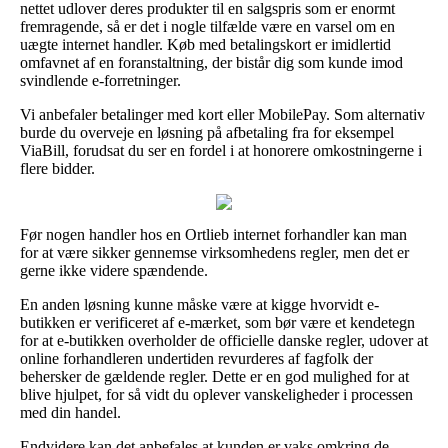
nettet udlover deres produkter til en salgspris som er enormt
fremragende, så er det i nogle tilfælde være en varsel om en
uægte internet handler. Køb med betalingskort er imidlertid
omfavnet af en foranstaltning, der bistår dig som kunde imod
svindlende e-forretninger.
Vi anbefaler betalinger med kort eller MobilePay. Som alternativ
burde du overveje en løsning på afbetaling fra for eksempel
ViaBill, forudsat du ser en fordel i at honorere omkostningerne i
flere bidder.
Før nogen handler hos en Ortlieb internet forhandler kan man
for at være sikker gennemse virksomhedens regler, men det er
gerne ikke videre spændende.
En anden løsning kunne måske være at kigge hvorvidt e-
butikken er verificeret af e-mærket, som bør være et kendetegn
for at e-butikken overholder de officielle danske regler, udover at
online forhandleren undertiden revurderes af fagfolk der
behersker de gældende regler. Dette er en god mulighed for at
blive hjulpet, for så vidt du oplever vanskeligheder i processen
med din handel.
Endvidere kan det anbefales at kunden er vaks omkring de