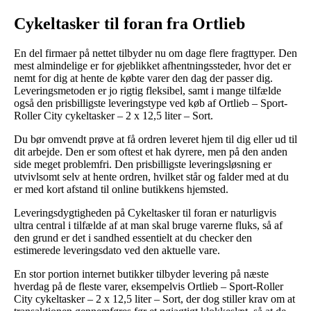
Cykeltasker til foran fra Ortlieb
En del firmaer på nettet tilbyder nu om dage flere fragttyper. Den
mest almindelige er for øjeblikket afhentningssteder, hvor det er
nemt for dig at hente de købte varer den dag der passer dig.
Leveringsmetoden er jo rigtig fleksibel, samt i mange tilfælde
også den prisbilligste leveringstype ved køb af Ortlieb – Sport-
Roller City cykeltasker – 2 x 12,5 liter – Sort.
Du bør omvendt prøve at få ordren leveret hjem til dig eller ud til
dit arbejde. Den er som oftest et hak dyrere, men på den anden
side meget problemfri. Den prisbilligste leveringsløsning er
utvivlsomt selv at hente ordren, hvilket står og falder med at du
er med kort afstand til online butikkens hjemsted.
Leveringsdygtigheden på Cykeltasker til foran er naturligvis
ultra central i tilfælde af at man skal bruge varerne fluks, så af
den grund er det i sandhed essentielt at du checker den
estimerede leveringsdato ved den aktuelle vare.
En stor portion internet butikker tilbyder levering på næste
hverdag på de fleste varer, eksempelvis Ortlieb – Sport-Roller
City cykeltasker – 2 x 12,5 liter – Sort, der dog stiller krav om at