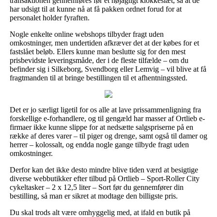
transaktionen gennemføres før et nøjagtigt klokkeslæt, så at de
har udsigt til at kunne nå at få pakken ordnet forud for at
personalet holder fyraften.
Nogle enkelte online webshops tilbyder fragt uden
omkostninger, men undertiden afkræver det at der købes for et
fastslået beløb. Ellers kunne man beslutte sig for den mest
prisbevidste leveringsmåde, der i de fleste tilfælde – om du
befinder sig i Silkeborg, Svendborg eller Lemvig – vil blive at få
fragtmanden til at bringe bestillingen til et afhentningssted.
Det er jo særligt ligetil for os alle at lave prissammenligning fra
forskellige e-forhandlere, og til gengæld har masser af Ortlieb e-
firmaer ikke kunne slippe for at nedsætte salgspriserne på en
række af deres varer – til piger og drenge, samt også til damer og
herrer – kolossalt, og endda nogle gange tilbyde fragt uden
omkostninger.
Derfor kan det ikke desto mindre blive tiden værd at besigtige
diverse webbutikker efter tilbud på Ortlieb – Sport-Roller City
cykeltasker – 2 x 12,5 liter – Sort før du gennemfører din
bestilling, så man er sikret at modtage den billigste pris.
Du skal trods alt være omhyggelig med, at ifald en butik på