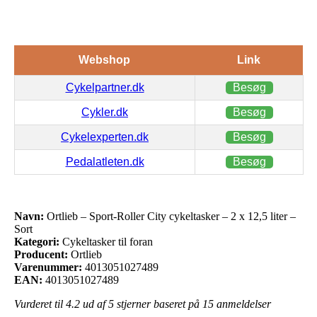
Webshop
Link
Cykelpartner.dk
Besøg
Cykler.dk
Besøg
Cykelexperten.dk
Besøg
Pedalatleten.dk
Besøg
Navn:
Ortlieb – Sport-Roller City cykeltasker – 2 x 12,5 liter –
Sort
Kategori:
Cykeltasker til foran
Producent:
Ortlieb
Varenummer:
4013051027489
EAN:
4013051027489
Vurderet til
4.2
ud af 5 stjerner baseret på
15
anmeldelser