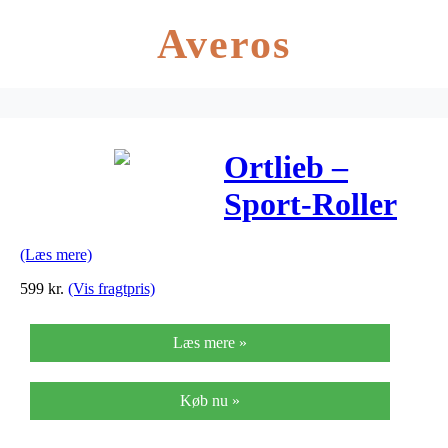
Averos
Ortlieb –
Sport-Roller
City
(Læs mere)
cykeltasker – 2
599
kr.
(Vis fragtpris)
x 12,5 liter –
Læs mere »
Sort
Køb nu »