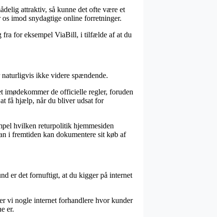
delig attraktiv, så kunne det ofte være et
r os imod snydagtige online forretninger.
fra for eksempel ViaBill, i tilfælde af at du
 naturligvis ikke videre spændende.
aet imødekommer de officielle regler, foruden
at få hjælp, når du bliver udsat for
empel hvilken returpolitik hjemmesiden
an i fremtiden kan dokumentere sit køb af
d er det fornuftigt, at du kigger på internet
r vi nogle internet forhandlere hvor kunder
e er.