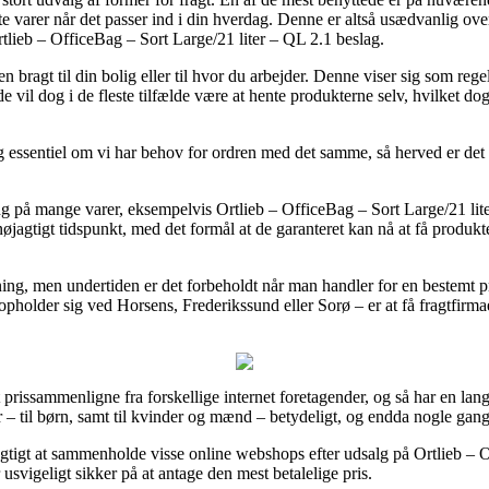
e varer når det passer ind i din hverdag. Denne er altså usædvanlig 
tlieb – OfficeBag – Sort Large/21 liter – QL 2.1 beslag.
n bragt til din bolig eller til hvor du arbejder. Denne viser sig som reg
de vil dog i de fleste tilfælde være at hente produkterne selv, hvilket 
ssentiel om vi har behov for ordren med det samme, så herved er det rig
på mange varer, eksempelvis Ortlieb – OfficeBag – Sort Large/21 lite
øjagtigt tidspunkt, med det formål at de garanteret kan nå at få produk
gning, men undertiden er det forbeholdt når man handler for en bestemt p
pholder sig ved Horsens, Frederikssund eller Sorø – er at få fragtfirmaet
t prissammenligne fra forskellige internet foretagender, og så har en lan
r – til børn, samt til kvinder og mænd – betydeligt, og endda nogle gang
gtigt at sammenholde visse online webshops efter udsalg på Ortlieb – O
usvigeligt sikker på at antage den mest betalelige pris.