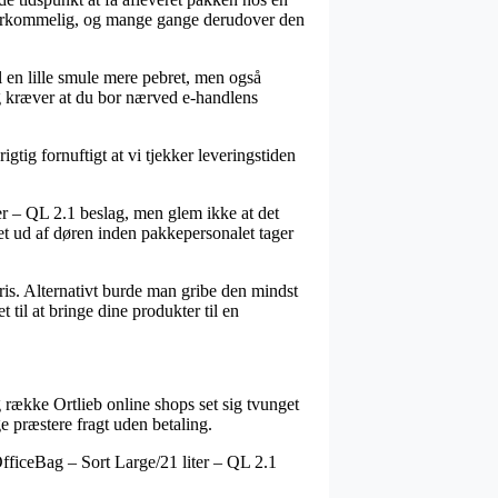
overkommelig, og mange gange derudover den
el en lille smule mere pebret, men også
dog kræver at du bor nærved e-handlens
tig fornuftigt at vi tjekker leveringstiden
r – QL 2.1 beslag, men glem ikke at det
tet ud af døren inden pakkepersonalet tager
ris. Alternativt burde man gribe den mindst
 til at bringe dine produkter til en
g række Ortlieb online shops set sig tvunget
e præstere fragt uden betaling.
fficeBag – Sort Large/21 liter – QL 2.1