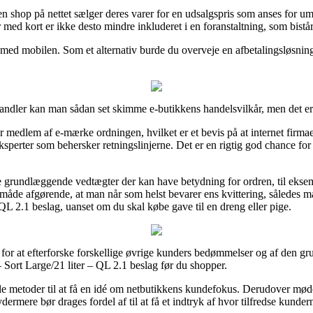
n shop på nettet sælger deres varer for en udsalgspris som anses for umå
r med kort er ikke desto mindre inkluderet i en foranstaltning, som bistå
r med mobilen. Som et alternativ burde du overveje en afbetalingsløsning 
handler kan man sådan set skimme e-butikkens handelsvilkår, men det er
 er medlem af e-mærke ordningen, hvilket er et bevis på at internet firm
eksperter som behersker retningslinjerne. Det er en rigtig god chance for 
i de grundlæggende vedtægter der kan have betydning for ordren, til eks
 måde afgørende, at man når som helst bevarer ens kvittering, således m
QL 2.1 beslag, uanset om du skal købe gave til en dreng eller pige.
r for at efterforske forskellige øvrige kunders bedømmelser og af den grun
– Sort Large/21 liter – QL 2.1 beslag før du shopper.
le metoder til at få en idé om netbutikkens kundefokus. Derudover møde
ermere bør drages fordel af til at få et indtryk af hvor tilfredse kundern