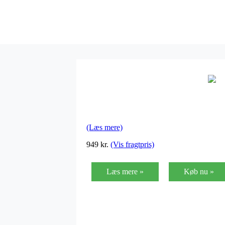
(Læs mere)
949
kr.
(Vis fragtpris)
Læs mere »
Køb nu »