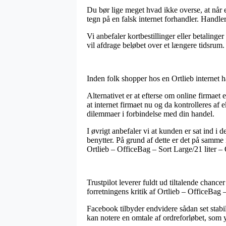
Du bør lige meget hvad ikke overse, at når e
tegn på en falsk internet forhandler. Handle
Vi anbefaler kortbestillinger eller betalinge
vil afdrage beløbet over et længere tidsrum.
Inden folk shopper hos en Ortlieb internet 
Alternativet er at efterse om online firmaet
at internet firmaet nu og da kontrolleres af 
dilemmaer i forbindelse med din handel.
I øvrigt anbefaler vi at kunden er sat ind 
benytter. På grund af dette er det på samme
Ortlieb – OfficeBag – Sort Large/21 liter – 
Trustpilot leverer fuldt ud tiltalende chance
forretningens kritik af Ortlieb – OfficeBag 
Facebook tilbyder endvidere sådan set stabi
kan notere en omtale af ordreforløbet, som yd