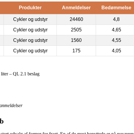
Produkter
Anmeldelser
Bedømmelse
Cykler og udstyr
24460
4,8
Cykler og udstyr
2505
4,65
Cykler og udstyr
1560
4,55
Cykler og udstyr
175
4,05
liter – QL 2.1 beslag
anmeldelser
eb
t stort udvalg af former for fragt. En af de mest benyttede er på nuværen