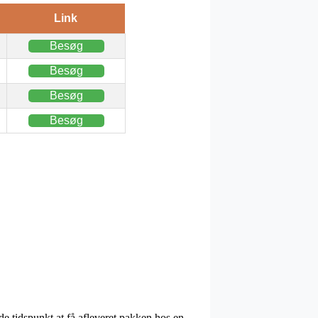
Link
Besøg
Besøg
Besøg
Besøg
de tidspunkt at få afleveret pakken hos en