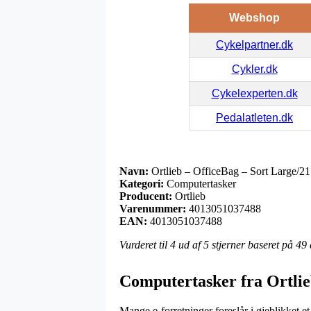
Webshop
Cykelpartner.dk
Cykler.dk
Cykelexperten.dk
Pedalatleten.dk
Navn:
Ortlieb – OfficeBag – Sort Large/21 
Kategori:
Computertasker
Producent:
Ortlieb
Varenummer:
4013051037488
EAN:
4013051037488
Vurderet til
4
ud af 5 stjerner baseret på
49
Computertasker fra Ortli
Mange e-forretninger foreslår i øjeblikket e