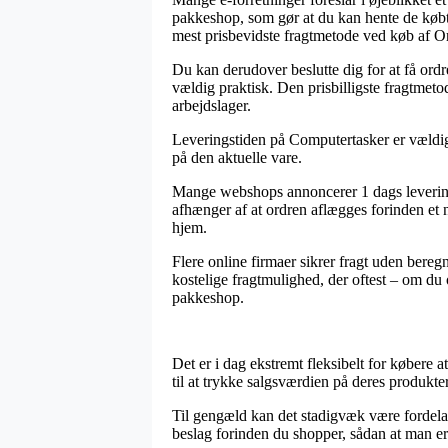
pakkeshop, som gør at du kan hente de købt
mest prisbevidste fragtmetode ved køb af Or
Du kan derudover beslutte dig for at få ordre
vældig praktisk. Den prisbilligste fragtmeto
arbejdslager.
Leveringstiden på Computertasker er vældig e
på den aktuelle vare.
Mange webshops annoncerer 1 dags levering 
afhænger af at ordren aflægges forinden et n
hjem.
Flere online firmaer sikrer fragt uden bere
kostelige fragtmulighed, der oftest – om du o
pakkeshop.
Det er i dag ekstremt fleksibelt for købere a
til at trykke salgsværdien på deres produkte
Til gengæld kan det stadigvæk være fordela
beslag forinden du shopper, sådan at man er 