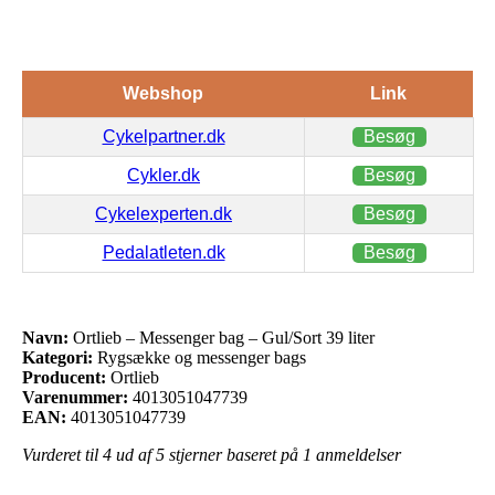
Webshop
Link
Cykelpartner.dk
Besøg
Cykler.dk
Besøg
Cykelexperten.dk
Besøg
Pedalatleten.dk
Besøg
Navn:
Ortlieb – Messenger bag – Gul/Sort 39 liter
Kategori:
Rygsække og messenger bags
Producent:
Ortlieb
Varenummer:
4013051047739
EAN:
4013051047739
Vurderet til
4
ud af 5 stjerner baseret på
1
anmeldelser