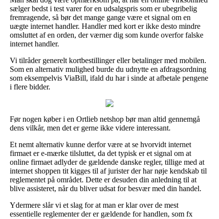
sælger bedst i test varer for en udsalgspris som er ubegribelig
fremragende, så bør det mange gange være et signal om en
uægte internet handler. Handler med kort er ikke desto mindre
omsluttet af en orden, der værner dig som kunde overfor falske
internet handler.
Vi tilråder generelt kortbestillinger eller betalinger med mobilen.
Som en alternativ mulighed burde du udnytte en afdragsordning
som eksempelvis ViaBill, ifald du har i sinde at afbetale pengene
i flere bidder.
Før nogen køber i en Ortlieb netshop bør man altid gennemgå
dens vilkår, men det er gerne ikke videre interessant.
Et nemt alternativ kunne derfor være at se hvorvidt internet
firmaet er e-mærke tilsluttet, da det typisk er et signal om at
online firmaet adlyder de gældende danske regler, tillige med at
internet shoppen tit kigges til af jurister der har nøje kendskab til
reglementet på området. Dette er desuden din anledning til at
blive assisteret, når du bliver udsat for besvær med din handel.
Ydermere slår vi et slag for at man er klar over de mest
essentielle reglementer der er gældende for handlen, som fx