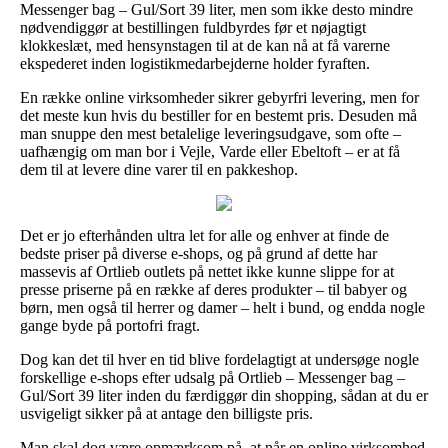
Messenger bag – Gul/Sort 39 liter, men som ikke desto mindre
nødvendiggør at bestillingen fuldbyrdes før et nøjagtigt
klokkeslæt, med hensynstagen til at de kan nå at få varerne
ekspederet inden logistikmedarbejderne holder fyraften.
En række online virksomheder sikrer gebyrfri levering, men for
det meste kun hvis du bestiller for en bestemt pris. Desuden må
man snuppe den mest betalelige leveringsudgave, som ofte –
uafhængig om man bor i Vejle, Varde eller Ebeltoft – er at få
dem til at levere dine varer til en pakkeshop.
Det er jo efterhånden ultra let for alle og enhver at finde de
bedste priser på diverse e-shops, og på grund af dette har
massevis af Ortlieb outlets på nettet ikke kunne slippe for at
presse priserne på en række af deres produkter – til babyer og
børn, men også til herrer og damer – helt i bund, og endda nogle
gange byde på portofri fragt.
Dog kan det til hver en tid blive fordelagtigt at undersøge nogle
forskellige e-shops efter udsalg på Ortlieb – Messenger bag –
Gul/Sort 39 liter inden du færdiggør din shopping, sådan at du er
usvigeligt sikker på at antage den billigste pris.
Man skal dog være opmærksom på, at når en online virksomhed