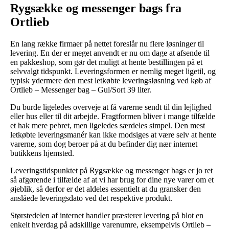
Rygsække og messenger bags fra
Ortlieb
En lang række firmaer på nettet foreslår nu flere løsninger til
levering. En der er meget anvendt er nu om dage at afsende til
en pakkeshop, som gør det muligt at hente bestillingen på et
selvvalgt tidspunkt. Leveringsformen er nemlig meget ligetil, og
typisk ydermere den mest letkøbte leveringsløsning ved køb af
Ortlieb – Messenger bag – Gul/Sort 39 liter.
Du burde ligeledes overveje at få varerne sendt til din lejlighed
eller hus eller til dit arbejde. Fragtformen bliver i mange tilfælde
et hak mere pebret, men ligeledes særdeles simpel. Den mest
letkøbte leveringsmanér kan ikke modsiges at være selv at hente
varerne, som dog beroer på at du befinder dig nær internet
butikkens hjemsted.
Leveringstidspunktet på Rygsække og messenger bags er jo ret
så afgørende i tilfælde af at vi har brug for dine nye varer om et
øjeblik, så derfor er det aldeles essentielt at du gransker den
anslåede leveringsdato ved det respektive produkt.
Størstedelen af internet handler præsterer levering på blot en
enkelt hverdag på adskillige varenumre, eksempelvis Ortlieb –