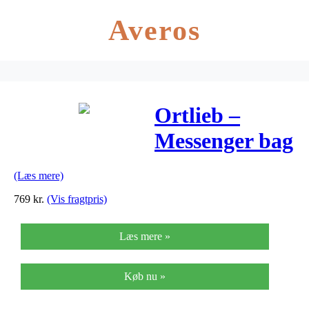
Averos
Ortlieb –
Messenger bag
– Gul/Sort 39
(Læs mere)
liter
769
kr.
(Vis fragtpris)
Læs mere »
Køb nu »