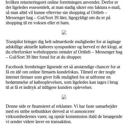
hvilken returneringsret online forretningen anvender. Derfor er
det ligeledes essesentielt, at man stadig sikrer ens faktura e-mail,
så man altid vil kunne eftervise sin shopping af Ortlieb –
Messenger bag – Gul/Sort 39 liter, ligegyldigt om du er på
shopping til en voksen eller et barn.
Trustpilot bringer dig helt udmærkede muligheder for at iagttage
adskillige aktuelle køberes synspunkter og herved er det klogt, at
du efterforsker webshoppens omtaler af Ortlieb – Messenger bag
– Gul/Sort 39 liter forud for at du shopper.
Facebook frembringer lignende ret så anstændige chancer for at
få en idé om online firmaets kundefokus. Tilmed er der nogle
internet firmaer som giver folk mulighed for at udforme en
bedømmelse af købsoplevelsen, som ligeledes kan tages i brug
til at få et indtryk af tidligere kunders oplevelser.
Denne side er finansieret af reklamer. Vi har faste samarbejder
med en stribe netbutikker derved at vi annoncerer
virksomhedernes varer, og opnår kommission ifald de besøgende
vi sender videre laver en transaktion.