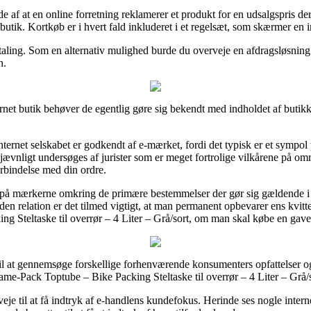
de af at en online forretning reklamerer et produkt for en udsalgspris de
 butik. Kortkøb er i hvert fald inkluderet i et regelsæt, som skærmer e
aling. Som en alternativ mulighed burde du overveje en afdragsløsning f
n.
ernet butik behøver de egentlig gøre sig bekendt med indholdet af butikk
nternet selskabet er godkendt af e-mærket, fordi det typisk er et sympo
 jævnligt undersøges af jurister som er meget fortrolige vilkårene på omr
orbindelse med din ordre.
 på mærkerne omkring de primære bestemmelser der gør sig gældende i 
 den relation er det tilmed vigtigt, at man permanent opbevarer ens kvitt
g Steltaske til overrør – 4 Liter – Grå/sort, om man skal købe en gave 
 til at gennemsøge forskellige forhenværende konsumenters opfattelser og 
ame-Pack Toptube – Bike Packing Steltaske til overrør – 4 Liter – Grå/
veje til at få indtryk af e-handlens kundefokus. Herinde ses nogle inte