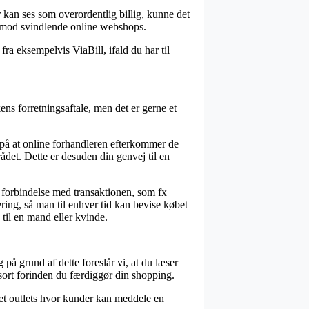
r kan ses som overordentlig billig, kunne det
n imod svindlende online webshops.
ra eksempelvis ViaBill, ifald du har til
ens forretningsaftale, men det er gerne et
l på at online forhandleren efterkommer de
ådet. Dette er desuden din genvej til en
forbindelse med transaktionen, som fx
ering, så man til enhver tid kan bevise købet
til en mand eller kvinde.
på grund af dette foreslår vi, at du læser
sort forinden du færdiggør din shopping.
rnet outlets hvor kunder kan meddele en