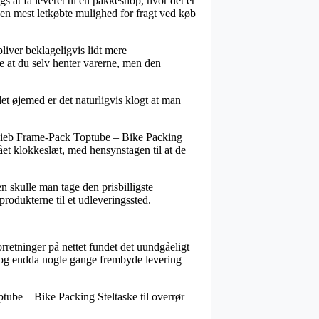
s at få leveret til en pakkeshop, hvor det er
 den mest letkøbte mulighed for fragt ved køb
liver beklageligvis lidt mere
 at du selv henter varerne, men den
et øjemed er det naturligvis klogt at man
 Ortlieb Frame-Pack Toptube – Bike Packing
lået klokkeslæt, med hensynstagen til at de
n skulle man tage den prisbilligste
produkterne til et udleveringssted.
rretninger på nettet fundet det uundgåeligt
l, og endda nogle gange frembyde levering
ptube – Bike Packing Steltaske til overrør –