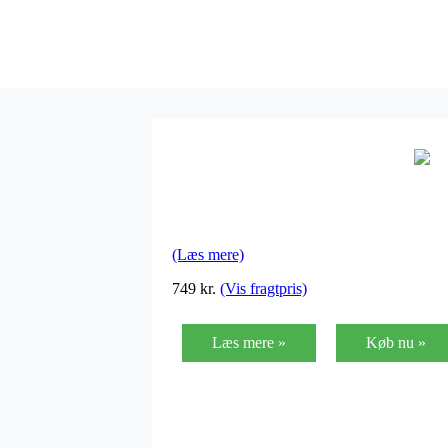
(Læs mere)
749
kr.
(Vis fragtpris)
Læs mere »
Køb nu »