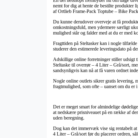
En del netshops frembyder nu om dage diverse
nemt for dig at hente de bestilte produkter 
af Ortlieb Frame-Pack Toptube – Bike Packing
Du kunne derudover overveje at få produktern
omkostningsfuld, men ydermere særligt ukom
mulighed står og falder med at du er med kor
Fragttiden på Steltasker kan i nogle tilfæld
studerer den estimerede leveringsdato på den
Adskillige online forretninger stiller udsig
Steltaske til overrør – 4 Liter – Grå/sort, m
sandsynligvis kan nå at få varen ordnet ind
Nogle online outlets sikrer gratis levering,
fragtmulighed, som ofte – uanset om du er i H
Det er meget smart for almindelige dødelige 
at nedskære prisniveauet på en række af der
uden beregning.
Dog kan det immervæk vise sig rentabelt at 
4 Liter – Grå/sort før du placerer ordren, så