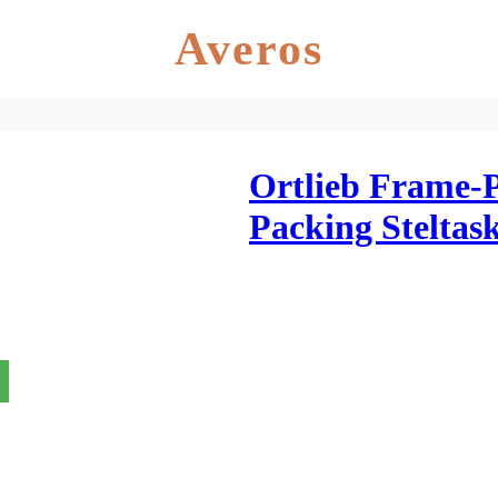
Averos
Ortlieb Frame-P
Packing Steltask
Liter – Grå/sort