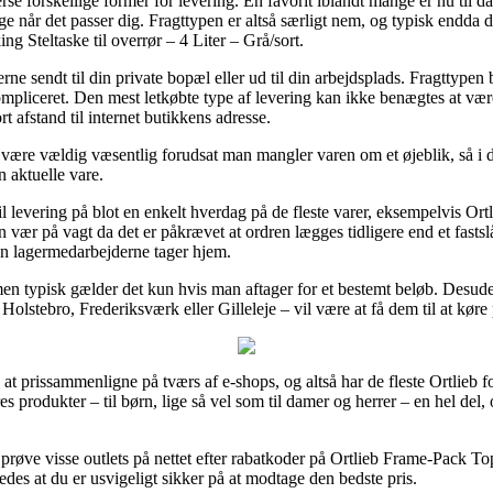
 forskellige former for levering. En favorit iblandt mange er nu til dag
lige når det passer dig. Fragttypen er altså særligt nem, og typisk endda
 Steltaske til overrør – 4 Liter – Grå/sort.
e sendt til din private bopæl eller ud til din arbejdsplads. Fragttypen b
pliceret. Den mest letkøbte type af levering kan ikke benægtes at være
t afstand til internet butikkens adresse.
e være vældig væsentlig forudsat man mangler varen om et øjeblik, så i d
 aktuelle vare.
t til levering på blot en enkelt hverdag på de fleste varer, eksempelvis
en vær på vagt da det er påkrævet at ordren lægges tidligere end et fasts
en lagermedarbejderne tager hjem.
 men typisk gælder det kun hvis man aftager for et bestemt beløb. Desude
olstebro, Frederiksværk eller Gilleleje – vil være at få dem til at køre 
at prissammenligne på tværs af e-shops, og altså har de fleste Ortlieb fo
es produkter – til børn, lige så vel som til damer og herrer – en hel de
prøve visse outlets på nettet efter rabatkoder på Ortlieb Frame-Pack To
ledes at du er usvigeligt sikker på at modtage den bedste pris.