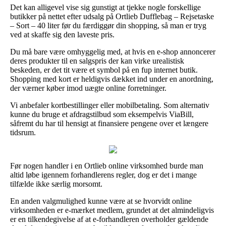
Det kan alligevel vise sig gunstigt at tjekke nogle forskellige
butikker på nettet efter udsalg på Ortlieb Dufflebag – Rejsetaske
– Sort – 40 liter før du færdiggør din shopping, så man er tryg
ved at skaffe sig den laveste pris.
Du må bare være omhyggelig med, at hvis en e-shop annoncerer
deres produkter til en salgspris der kan virke urealistisk
beskeden, er det tit være et symbol på en fup internet butik.
Shopping med kort er heldigvis dækket ind under en anordning,
der værner køber imod uægte online forretninger.
Vi anbefaler kortbestillinger eller mobilbetaling. Som alternativ
kunne du bruge et afdragstilbud som eksempelvis ViaBill,
såfremt du har til hensigt at finansiere pengene over et længere
tidsrum.
Før nogen handler i en Ortlieb online virksomhed burde man
altid løbe igennem forhandlerens regler, dog er det i mange
tilfælde ikke særlig morsomt.
En anden valgmulighed kunne være at se hvorvidt online
virksomheden er e-mærket medlem, grundet at det almindeligvis
er en tilkendegivelse af at e-forhandleren overholder gældende