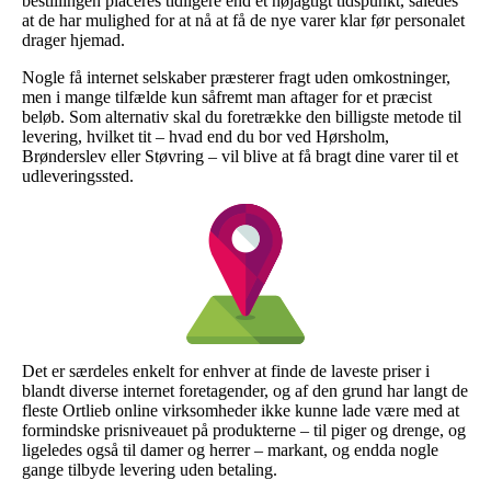
bestillingen placeres tidligere end et nøjagtigt tidspunkt, således
at de har mulighed for at nå at få de nye varer klar før personalet
drager hjemad.
Nogle få internet selskaber præsterer fragt uden omkostninger,
men i mange tilfælde kun såfremt man aftager for et præcist
beløb. Som alternativ skal du foretrække den billigste metode til
levering, hvilket tit – hvad end du bor ved Hørsholm,
Brønderslev eller Støvring – vil blive at få bragt dine varer til et
udleveringssted.
Det er særdeles enkelt for enhver at finde de laveste priser i
blandt diverse internet foretagender, og af den grund har langt de
fleste Ortlieb online virksomheder ikke kunne lade være med at
formindske prisniveauet på produkterne – til piger og drenge, og
ligeledes også til damer og herrer – markant, og endda nogle
gange tilbyde levering uden betaling.