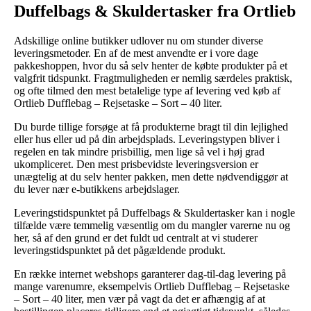
Duffelbags & Skuldertasker fra Ortlieb
Adskillige online butikker udlover nu om stunder diverse
leveringsmetoder. En af de mest anvendte er i vore dage
pakkeshoppen, hvor du så selv henter de købte produkter på et
valgfrit tidspunkt. Fragtmuligheden er nemlig særdeles praktisk,
og ofte tilmed den mest betalelige type af levering ved køb af
Ortlieb Dufflebag – Rejsetaske – Sort – 40 liter.
Du burde tillige forsøge at få produkterne bragt til din lejlighed
eller hus eller ud på din arbejdsplads. Leveringstypen bliver i
regelen en tak mindre prisbillig, men lige så vel i høj grad
ukompliceret. Den mest prisbevidste leveringsversion er
unægtelig at du selv henter pakken, men dette nødvendiggør at
du lever nær e-butikkens arbejdslager.
Leveringstidspunktet på Duffelbags & Skuldertasker kan i nogle
tilfælde være temmelig væsentlig om du mangler varerne nu og
her, så af den grund er det fuldt ud centralt at vi studerer
leveringstidspunktet på det pågældende produkt.
En række internet webshops garanterer dag-til-dag levering på
mange varenumre, eksempelvis Ortlieb Dufflebag – Rejsetaske
– Sort – 40 liter, men vær på vagt da det er afhængig af at