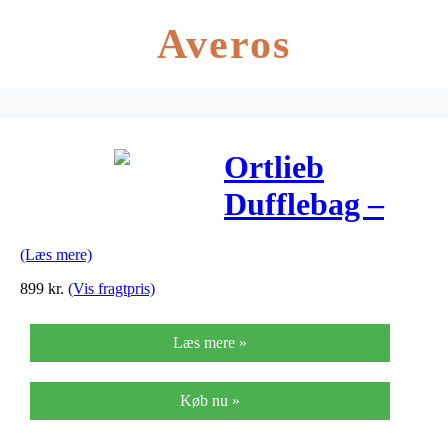
Averos
Ortlieb
Dufflebag –
Rejsetaske –
(Læs mere)
Sort – 40 liter
899
kr.
(Vis fragtpris)
Læs mere »
Køb nu »