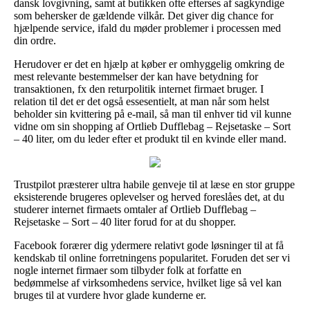
dansk lovgivning, samt at butikken ofte efterses af sagkyndige
som behersker de gældende vilkår. Det giver dig chance for
hjælpende service, ifald du møder problemer i processen med
din ordre.
Herudover er det en hjælp at køber er omhyggelig omkring de
mest relevante bestemmelser der kan have betydning for
transaktionen, fx den returpolitik internet firmaet bruger. I
relation til det er det også essesentielt, at man når som helst
beholder sin kvittering på e-mail, så man til enhver tid vil kunne
vidne om sin shopping af Ortlieb Dufflebag – Rejsetaske – Sort
– 40 liter, om du leder efter et produkt til en kvinde eller mand.
Trustpilot præsterer ultra habile genveje til at læse en stor gruppe
eksisterende brugeres oplevelser og herved foreslåes det, at du
studerer internet firmaets omtaler af Ortlieb Dufflebag –
Rejsetaske – Sort – 40 liter forud for at du shopper.
Facebook forærer dig ydermere relativt gode løsninger til at få
kendskab til online forretningens popularitet. Foruden det ser vi
nogle internet firmaer som tilbyder folk at forfatte en
bedømmelse af virksomhedens service, hvilket lige så vel kan
bruges til at vurdere hvor glade kunderne er.