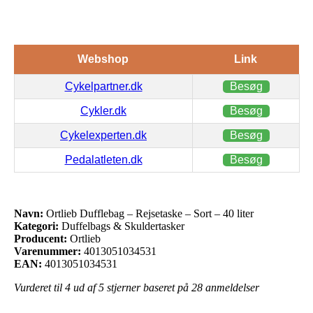
Webshop
Link
Cykelpartner.dk
Besøg
Cykler.dk
Besøg
Cykelexperten.dk
Besøg
Pedalatleten.dk
Besøg
Navn:
Ortlieb Dufflebag – Rejsetaske – Sort – 40 liter
Kategori:
Duffelbags & Skuldertasker
Producent:
Ortlieb
Varenummer:
4013051034531
EAN:
4013051034531
Vurderet til
4
ud af 5 stjerner baseret på
28
anmeldelser