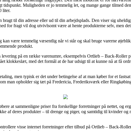
gt tidspunkt. Muligheden er jo temmelig let, og mange gange tilmed de
liter.
agt til din adresse eller ud til din arbejdsplads. Den viser sig uheldigv
 for fragt vil dog utvivlsomt være at hente produkterne selv, men det b
kan være temmelig væsentlig når vi står og skal bruge varerne øjeblikkel
dkommende produkt.
levering på en række varenumre, eksempelvis Ortlieb – Back-Roller plus
tslået klokkeslæt, med det formål at de har udsigt til at kunne nå at få o
betaling, men typisk er det under betingelse af at man køber for et fastsa
 om man opholder sig tæt på Fredericia, Frederiksværk eller Ringkøbing –
bere at sammenligne priser fra forskellige forretninger på nettet, og ergo
ække af deres produkter – til drenge og piger, og samtidig til kvinder 
trollere visse internet forretninger efter tilbud på Ortlieb – Back-Roller