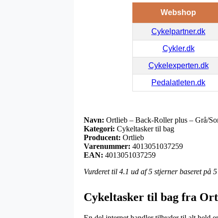
Webshop
Cykelpartner.dk
Cykler.dk
Cykelexperten.dk
Pedalatleten.dk
Navn:
Ortlieb – Back-Roller plus – Grå/Sort
Kategori:
Cykeltasker til bag
Producent:
Ortlieb
Varenummer:
4013051037259
EAN:
4013051037259
Vurderet til
4.1
ud af 5 stjerner baseret på
5
Cykeltasker til bag fra Ort
En del internet handler tilbyder til alt hel