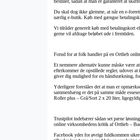
bestiller, sådan at man er garanteret at skaff
Du skal dog ikke glemme, at når en e-forretni
uærlig e-butik. Køb med gængse betalingskort
Vi tilråder generelt køb med betalingskort e
gerne vil afdrage beløbet ude i fremtiden.
Forud for at folk handler på en Ortlieb onli
Et nemmere alternativ kunne måske være at f
efterkommer de opstillede regler, udover a
giver dig mulighed for en håndsrækning, for
Yderligere foreslåes det at man er opmærkso
sammenhæng er det på samme måde essesentie
Roller plus – Grå/Sort 2 x 20 liter, ligegyldi
Trustpilot indebærer sådan set pæne løsninge
online virksomhedens kritik af Ortlieb – Bac
Facebook yder for øvrigt fuldkommen sikre g