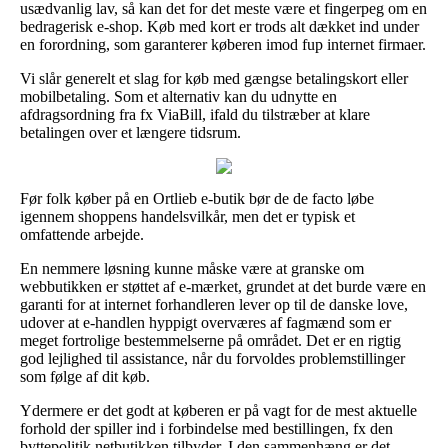
usædvanlig lav, så kan det for det meste være et fingerpeg om en
bedragerisk e-shop. Køb med kort er trods alt dækket ind under
en forordning, som garanterer køberen imod fup internet firmaer.
Vi slår generelt et slag for køb med gængse betalingskort eller
mobilbetaling. Som et alternativ kan du udnytte en
afdragsordning fra fx ViaBill, ifald du tilstræber at klare
betalingen over et længere tidsrum.
Før folk køber på en Ortlieb e-butik bør de de facto løbe
igennem shoppens handelsvilkår, men det er typisk et
omfattende arbejde.
En nemmere løsning kunne måske være at granske om
webbutikken er støttet af e-mærket, grundet at det burde være en
garanti for at internet forhandleren lever op til de danske love,
udover at e-handlen hyppigt overværes af fagmænd som er
meget fortrolige bestemmelserne på området. Det er en rigtig
god lejlighed til assistance, når du forvoldes problemstillinger
som følge af dit køb.
Ydermere er det godt at køberen er på vagt for de mest aktuelle
forhold der spiller ind i forbindelse med bestillingen, fx den
byttepolitik netbutikken tilbyder. I den sammenhæng er det