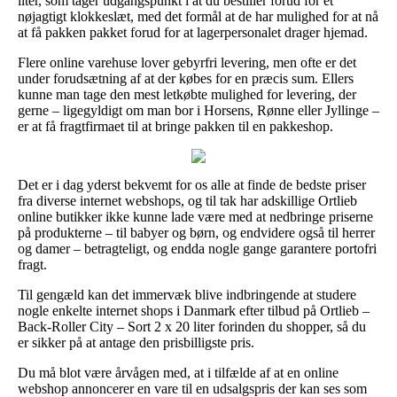
liter, som tager udgangspunkt i at du bestiller forud for et
nøjagtigt klokkeslæt, med det formål at de har mulighed for at nå
at få pakken pakket forud for at lagerpersonalet drager hjemad.
Flere online varehuse lover gebyrfri levering, men ofte er det
under forudsætning af at der købes for en præcis sum. Ellers
kunne man tage den mest letkøbte mulighed for levering, der
gerne – ligegyldigt om man bor i Horsens, Rønne eller Jyllinge –
er at få fragtfirmaet til at bringe pakken til en pakkeshop.
Det er i dag yderst bekvemt for os alle at finde de bedste priser
fra diverse internet webshops, og til tak har adskillige Ortlieb
online butikker ikke kunne lade være med at nedbringe priserne
på produkterne – til babyer og børn, og endvidere også til herrer
og damer – betragteligt, og endda nogle gange garantere portofri
fragt.
Til gengæld kan det immervæk blive indbringende at studere
nogle enkelte internet shops i Danmark efter tilbud på Ortlieb –
Back-Roller City – Sort 2 x 20 liter forinden du shopper, så du
er sikker på at antage den prisbilligste pris.
Du må blot være årvågen med, at i tilfælde af at en online
webshop annoncerer en vare til en udsalgspris der kan ses som