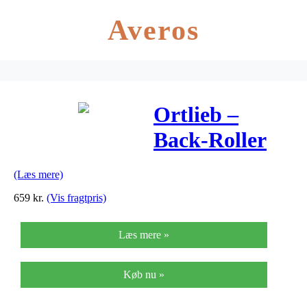
Averos
Ortlieb –
Back-Roller
City – Sort 2 x
(Læs mere)
20 liter
659
kr.
(Vis fragtpris)
Læs mere »
Køb nu »