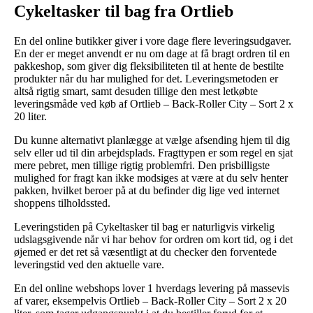
Cykeltasker til bag fra Ortlieb
En del online butikker giver i vore dage flere leveringsudgaver.
En der er meget anvendt er nu om dage at få bragt ordren til en
pakkeshop, som giver dig fleksibiliteten til at hente de bestilte
produkter når du har mulighed for det. Leveringsmetoden er
altså rigtig smart, samt desuden tillige den mest letkøbte
leveringsmåde ved køb af Ortlieb – Back-Roller City – Sort 2 x
20 liter.
Du kunne alternativt planlægge at vælge afsending hjem til dig
selv eller ud til din arbejdsplads. Fragttypen er som regel en sjat
mere pebret, men tillige rigtig problemfri. Den prisbilligste
mulighed for fragt kan ikke modsiges at være at du selv henter
pakken, hvilket beroer på at du befinder dig lige ved internet
shoppens tilholdssted.
Leveringstiden på Cykeltasker til bag er naturligvis virkelig
udslagsgivende når vi har behov for ordren om kort tid, og i det
øjemed er det ret så væsentligt at du checker den forventede
leveringstid ved den aktuelle vare.
En del online webshops lover 1 hverdags levering på massevis
af varer, eksempelvis Ortlieb – Back-Roller City – Sort 2 x 20