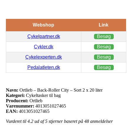
Webshop
Link
Cykelpartner.dk
Besøg
Cykler.dk
Besøg
Cykelexperten.dk
Besøg
Pedalatleten.dk
Besøg
Navn:
Ortlieb – Back-Roller City – Sort 2 x 20 liter
Kategori:
Cykeltasker til bag
Producent:
Ortlieb
Varenummer:
4013051027465
EAN:
4013051027465
Vurderet til
4.2
ud af 5 stjerner baseret på
48
anmeldelser