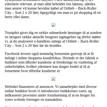
ydermere relevant, at man altid beholder ens faktura, således
man senere vil kunne bevidne købet af Ortlieb – Back-Roller
City – Sort 2 x 20 liter, ligegyldigt om man er på shopping til en
herre eller dame.
Trustpilot giver dig en række udmærkede løsninger til at sondere
en længere række aktuelle brugeres iagttagelser og derfor støtter
vi, at du analyserer e-handlens ratings af Ortlieb – Back-Roller
City – Sort 2 x 20 liter før du bestiller.
Facebook leverer også temmelig fornemme genveje til at få
indsigt i online shoppens kundefokus. Herinde er der faktisk e-
butikker som tilbyder kunderne at frembringe en vurdering af
ordreforløbet, hvilket ydermere kan drages fordel af til at
fornemme hvor tilfredse kunderne er.
Websitet finansieres af annoncer. Vi samarbejder med diverse
online butikker hvori vi introducerer butikkernes varer, og
indkasserer provision under forudsætning af at en bruger fra
vores website foretager en transaktion.