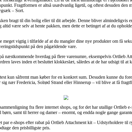
idspunkt. Fragtformen er altså usædvanlig ligetil, og oftest desuden den
rygsæk – Sort.
ken bragt til din bolig eller til dit arbejde. Denne bliver almindeligvis e
altid være selv at hente pakken, men dette er betinget af at du opholde
 meget vigtig i tilfælde af at du mangler dine nye produkter om få seku
everingstidspunkt på den pågældende vare.
ng på næstkommende hverdag på flere varenumre, eksempelvis Ortlieb At
dren laves inden et besluttet klokkeslæt, således at de har udsigt til at 
oftest kun såfremt man køber for en konkret sum. Desuden kunne du for
 nær Fredericia, Solrød Strand eller Hinnerup – vil blive at få fragtfirm
ssammenligning fra flere internet shops, og for det har utallige Ortlieb e-
l børn, samt til herrer og damer – enormt, og endda nogle gange garante
et par e-shops efter rabat på Ortlieb Attachment kit – Udstyrholdere til 
dtage den prisbilligste pris.