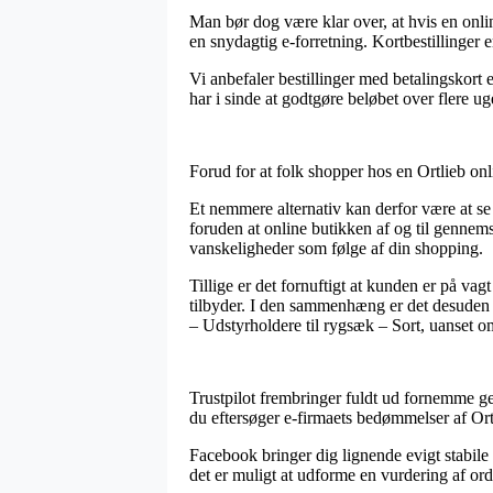
Man bør dog være klar over, at hvis en onli
en snydagtig e-forretning. Kortbestillinger 
Vi anbefaler bestillinger med betalingskort 
har i sinde at godtgøre beløbet over flere ug
Forud for at folk shopper hos en Ortlieb on
Et nemmere alternativ kan derfor være at s
foruden at online butikken af og til gennemse
vanskeligheder som følge af din shopping.
Tillige er det fornuftigt at kunden er på va
tilbyder. I den sammenhæng er det desuden es
– Udstyrholdere til rygsæk – Sort, uanset o
Trustpilot frembringer fuldt ud fornemme ge
du eftersøger e-firmaets bedømmelser af Ort
Facebook bringer dig lignende evigt stabile
det er muligt at udforme en vurdering af or