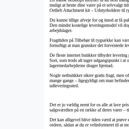
muligt at hente dine varer på et selvvalgt t
Ortlieb Attachment kit – Udstyrholdere til 
Du kunne tillige afveje for og imod at få pak
Den mindst kostelige leveringsmodel vil dog 
arbejdslager.
Fragttiden på Tilbehør til rygsække kan være
fornuftigt at man gransker det forventede l
De fleste internet butikker tilbyder leveri
Sort, som trods alt tager udgangspunkt i at or
lagermedarbejderne drager hjemad.
Nogle netbutikker sikrer gratis fragt, men 
mange gange – ligegyldigt om man befinder sig
udleveringssted.
Det er jo vældig nemt for os alle at lave pri
salgsværdien på en række af deres varer – ti
Det kan alligevel blive tiden værd at prøve 
ordren, sådan at du er velinformeret til at mo