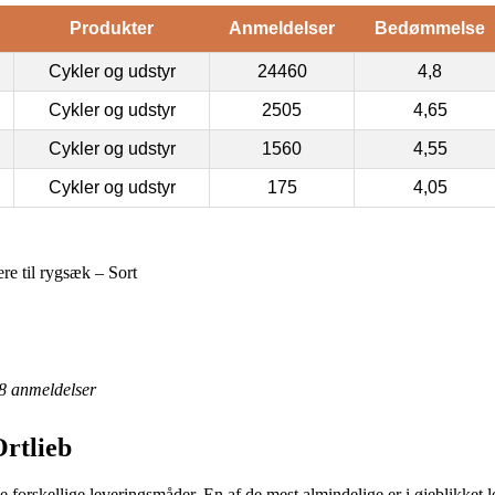
Produkter
Anmeldelser
Bedømmelse
Cykler og udstyr
24460
4,8
Cykler og udstyr
2505
4,65
Cykler og udstyr
1560
4,55
Cykler og udstyr
175
4,05
re til rygsæk – Sort
8
anmeldelser
Ortlieb
 forskellige leveringsmåder. En af de mest almindelige er i øjeblikket le