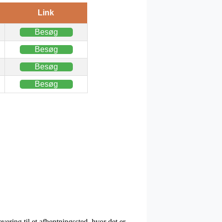
Link
Besøg
Besøg
Besøg
Besøg
vering til et afhentningssted, hvor det er