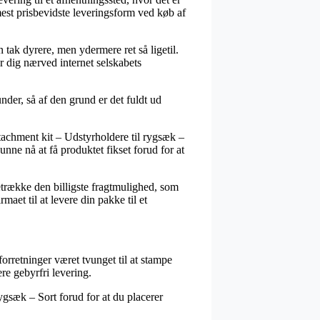
 mest prisbevidste leveringsform ved køb af
n tak dyrere, men ydermere ret så ligetil.
r dig nærved internet selskabets
nder, så af den grund er det fuldt ud
tachment kit – Udstyrholdere til rygsæk –
kunne nå at få produktet fikset forud for at
etrække den billigste fragtmulighed, som
aet til at levere din pakke til et
forretninger været tvunget til at stampe
re gebyrfri levering.
rygsæk – Sort forud for at du placerer