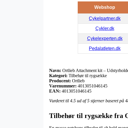
Webshop
Cykelpartner.dk
Cykler.dk
Cykelexperten.dk
Pedalatleten.dk
Navn:
Ortlieb Attachment kit – Udstyrholde
Kategori:
Tilbehør til rygsække
Producent:
Ortlieb
Varenummer:
4013051046145
EAN:
4013051046145
Vurderet til
4.5
ud af 5 stjerner baseret på
4
Tilbehør til rygsække fra 
En masse netshops tilbyder til alt held mange