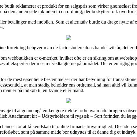
ne butik reklamerer et produkt for en salgspris som virker grænseløst fr
er på den anden side inkluderet i en ordning, der beskytter folk overfor 
eller betalinger med mobilen. Som et alternativ burde du drage nytte af e
er.
line forretning behøver man de facto studere dens handelsvilkår, det e
e om webbutikken er e-mærket, hvilket ofte er en sikring om at websho
s af eksperter der mestrer vedtægterne på området. Det er en rigtig god lej
gt for de mest essentielle bestemmelser der har betydning for transaktio
sesentielt, at man stadig beholder ens ordremail, så man altid vil kunn
m man er på indkøb til en kvinde eller mand.
nveje til at gennemgå en længere række forhenværende brugeres observat
lieb Attachment kit – Udstyrholdere til rygsæk – Sort forinden du lægger
 chancer for at få kendskab til online firmaets troværdighed. Desuden s
dreforløbet, som på samme måde bør udnyttes til at danne dig et indtryk