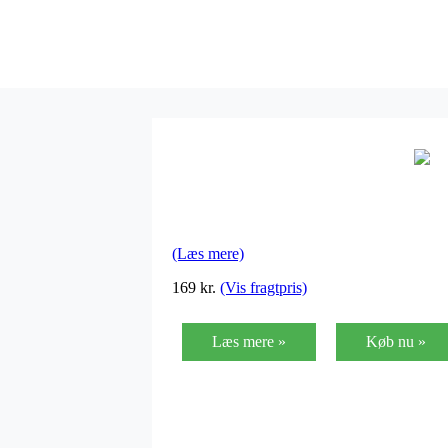
(Læs mere)
169
kr.
(Vis fragtpris)
Læs mere »
Køb nu »