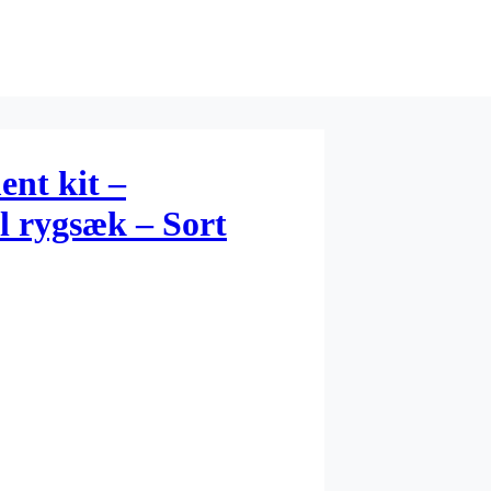
ent kit –
l rygsæk – Sort