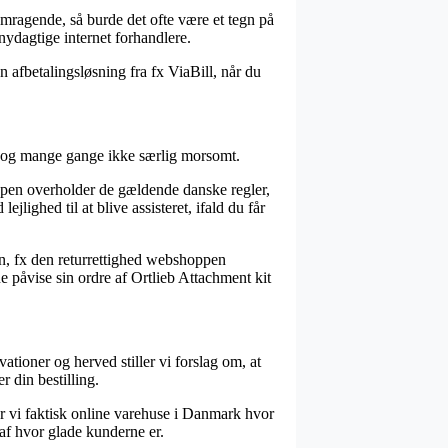
emragende, så burde det ofte være et tegn på
snydagtige internet forhandlere.
n afbetalingsløsning fra fx ViaBill, når du
r dog mange gange ikke særlig morsomt.
ppen overholder de gældende danske regler,
lighed til at blive assisteret, ifald du får
nen, fx den returrettighed webshoppen
e påvise sin ordre af Ortlieb Attachment kit
ioner og herved stiller vi forslag om, at
 din bestilling.
er vi faktisk online varehuse i Danmark hvor
 af hvor glade kunderne er.