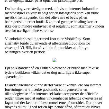
er usvigeligt sikker på at opnå den prisbilligste pris.
Du bør dog være årvågen med, at hvis en internet forhandler
markedsfører en vare til salg for en udsalgspris som kan virke
mystisk fremragende, kan det ofte være et bevis på en
bedragerisk internet butik. Køb med gængse betalingskort er
ikke desto mindre omfavnet af et regulativ, som skærmer kunden
overfor uærlige online varehuse.
Vi anbefaler bestillinger med kort eller MobilePay. Som
alternativ burde du anvende et afbetalingstilbud som for
eksempel ViaBill, for så vidt du foretrækker at afdrage
betalingen over en periode.
Før folk handler på en Ortlieb e-forhandler burde man faktisk
tyde e-butikkens vilkår, det er dog naturligvis ikke super
spændende.
Et andet alternativ kunne derfor være at kontrollere om internet
forretningen er e-mærke godkendt, som generelt er en
tilkendegivelse af at internet selskabet accepterer de officielle
regler, tillige med at online virksomheden løbende overværes af
fagmænd der kender til bestemmelserne på området. Derudover
tilbydes du mulighed for en hjælpende hånd, såfremt du bliver