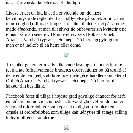
udsat for vanskeligheder ved dit indkøb.
Ligeså er det en hjælp at du er vidende om de mest
betydningsfulde regler der har indflydelse på købet, som fx den
returrettighed e-firmaet bruger. I relation til det er det på samme
måde afgørende, at man til enhver tid opbevarer sin kvittering på
e-mail, så man senere vil kunne eftervise sit køb af Ortlieb
Atrack – Vandtæt rygsæk – Sennep – 25 liter, ligegyldigt om
man er på indkøb til en herre eller dame.
Trustpilot genererer relativt tiltalende løsninger til at dechifrere
ret mange forhenværende brugeres observationer og på grund af
dette er det en hjælp, at du ser nærmere på e-handlens omtaler af
Ortlieb Atrack – Vandtæt rygsæk – Sennep – 25 liter før du
lægger din bestilling.
Facebook fører til tillige i højeste grad gavnlige chancer for at få
en idé om online virksomhedens troværdighed. Herinde møder
vi en del e-forretninger som gør det muligt at formulere en
omtale af ordreforløbet, som tillige kan udnyttes til at tage stilling
til hvor tilfredse kunderne er.