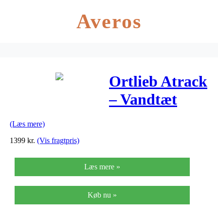
Averos
Ortlieb Atrack
– Vandtæt
rygsæk –
(Læs mere)
Sennep – 25
1399
kr.
(Vis fragtpris)
liter
Læs mere »
Køb nu »