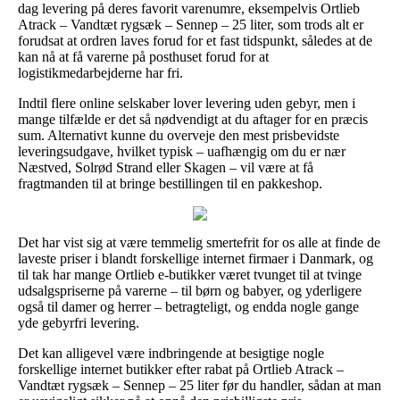
dag levering på deres favorit varenumre, eksempelvis Ortlieb
Atrack – Vandtæt rygsæk – Sennep – 25 liter, som trods alt er
forudsat at ordren laves forud for et fast tidspunkt, således at de
kan nå at få varerne på posthuset forud for at
logistikmedarbejderne har fri.
Indtil flere online selskaber lover levering uden gebyr, men i
mange tilfælde er det så nødvendigt at du aftager for en præcis
sum. Alternativt kunne du overveje den mest prisbevidste
leveringsudgave, hvilket typisk – uafhængig om du er nær
Næstved, Solrød Strand eller Skagen – vil være at få
fragtmanden til at bringe bestillingen til en pakkeshop.
Det har vist sig at være temmelig smertefrit for os alle at finde de
laveste priser i blandt forskellige internet firmaer i Danmark, og
til tak har mange Ortlieb e-butikker været tvunget til at tvinge
udsalgspriserne på varerne – til børn og babyer, og yderligere
også til damer og herrer – betragteligt, og endda nogle gange
yde gebyrfri levering.
Det kan alligevel være indbringende at besigtige nogle
forskellige internet butikker efter rabat på Ortlieb Atrack –
Vandtæt rygsæk – Sennep – 25 liter før du handler, sådan at man