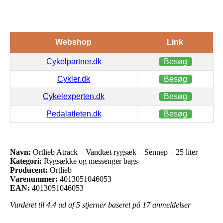
Webshop
Link
Cykelpartner.dk
Besøg
Cykler.dk
Besøg
Cykelexperten.dk
Besøg
Pedalatleten.dk
Besøg
Navn:
Ortlieb Atrack – Vandtæt rygsæk – Sennep – 25 liter
Kategori:
Rygsække og messenger bags
Producent:
Ortlieb
Varenummer:
4013051046053
EAN:
4013051046053
Vurderet til
4.4
ud af 5 stjerner baseret på
17
anmeldelser