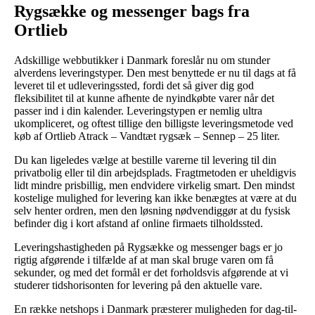
Rygsække og messenger bags fra
Ortlieb
Adskillige webbutikker i Danmark foreslår nu om stunder
alverdens leveringstyper. Den mest benyttede er nu til dags at få
leveret til et udleveringssted, fordi det så giver dig god
fleksibilitet til at kunne afhente de nyindkøbte varer når det
passer ind i din kalender. Leveringstypen er nemlig ultra
ukompliceret, og oftest tillige den billigste leveringsmetode ved
køb af Ortlieb Atrack – Vandtæt rygsæk – Sennep – 25 liter.
Du kan ligeledes vælge at bestille varerne til levering til din
privatbolig eller til din arbejdsplads. Fragtmetoden er uheldigvis
lidt mindre prisbillig, men endvidere virkelig smart. Den mindst
kostelige mulighed for levering kan ikke benægtes at være at du
selv henter ordren, men den løsning nødvendiggør at du fysisk
befinder dig i kort afstand af online firmaets tilholdssted.
Leveringshastigheden på Rygsække og messenger bags er jo
rigtig afgørende i tilfælde af at man skal bruge varen om få
sekunder, og med det formål er det forholdsvis afgørende at vi
studerer tidshorisonten for levering på den aktuelle vare.
En række netshops i Danmark præsterer muligheden for dag-til-