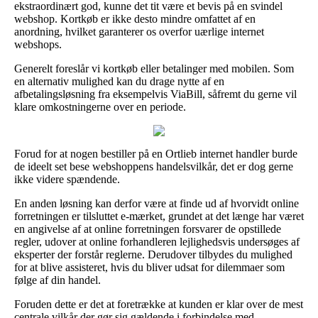
ekstraordinært god, kunne det tit være et bevis på en svindel
webshop. Kortkøb er ikke desto mindre omfattet af en
anordning, hvilket garanterer os overfor uærlige internet
webshops.
Generelt foreslår vi kortkøb eller betalinger med mobilen. Som
en alternativ mulighed kan du drage nytte af en
afbetalingsløsning fra eksempelvis ViaBill, såfremt du gerne vil
klare omkostningerne over en periode.
Forud for at nogen bestiller på en Ortlieb internet handler burde
de ideelt set bese webshoppens handelsvilkår, det er dog gerne
ikke videre spændende.
En anden løsning kan derfor være at finde ud af hvorvidt online
forretningen er tilsluttet e-mærket, grundet at det længe har været
en angivelse af at online forretningen forsvarer de opstillede
regler, udover at online forhandleren lejlighedsvis undersøges af
eksperter der forstår reglerne. Derudover tilbydes du mulighed
for at blive assisteret, hvis du bliver udsat for dilemmaer som
følge af din handel.
Foruden dette er det at foretrække at kunden er klar over de mest
centrale vilkår der gør sig gældende i forbindelse med