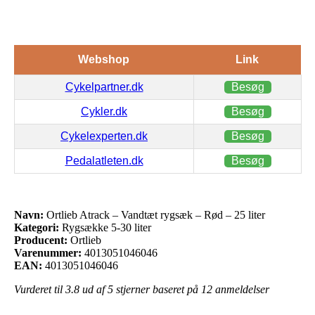
Webshop
Link
Cykelpartner.dk
Besøg
Cykler.dk
Besøg
Cykelexperten.dk
Besøg
Pedalatleten.dk
Besøg
Navn:
Ortlieb Atrack – Vandtæt rygsæk – Rød – 25 liter
Kategori:
Rygsække 5-30 liter
Producent:
Ortlieb
Varenummer:
4013051046046
EAN:
4013051046046
Vurderet til
3.8
ud af 5 stjerner baseret på
12
anmeldelser