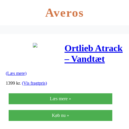
Averos
Ortlieb Atrack
– Vandtæt
rygsæk – Rød
(Læs mere)
– 25 liter
1399
kr.
(Vis fragtpris)
Læs mere »
Køb nu »