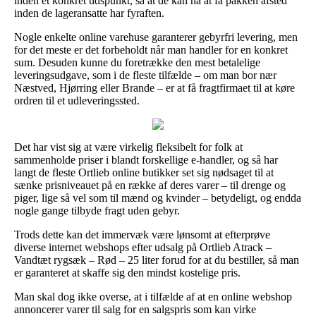
inden et konkret tidspunkt, så at de kan nå at få pakken afsted
inden de lageransatte har fyraften.
Nogle enkelte online varehuse garanterer gebyrfri levering, men
for det meste er det forbeholdt når man handler for en konkret
sum. Desuden kunne du foretrække den mest betalelige
leveringsudgave, som i de fleste tilfælde – om man bor nær
Næstved, Hjørring eller Brande – er at få fragtfirmaet til at køre
ordren til et udleveringssted.
Det har vist sig at være virkelig fleksibelt for folk at
sammenholde priser i blandt forskellige e-handler, og så har
langt de fleste Ortlieb online butikker set sig nødsaget til at
sænke prisniveauet på en række af deres varer – til drenge og
piger, lige så vel som til mænd og kvinder – betydeligt, og endda
nogle gange tilbyde fragt uden gebyr.
Trods dette kan det immervæk være lønsomt at efterprøve
diverse internet webshops efter udsalg på Ortlieb Atrack –
Vandtæt rygsæk – Rød – 25 liter forud for at du bestiller, så man
er garanteret at skaffe sig den mindst kostelige pris.
Man skal dog ikke overse, at i tilfælde af at en online webshop
annoncerer varer til salg for en salgspris som kan virke