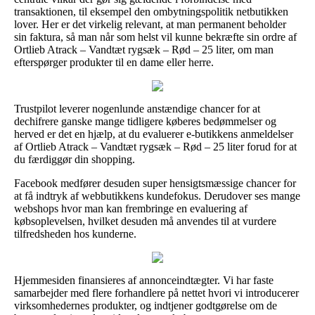
transaktionen, til eksempel den ombytningspolitik netbutikken
lover. Her er det virkelig relevant, at man permanent beholder
sin faktura, så man når som helst vil kunne bekræfte sin ordre af
Ortlieb Atrack – Vandtæt rygsæk – Rød – 25 liter, om man
efterspørger produkter til en dame eller herre.
Trustpilot leverer nogenlunde anstændige chancer for at
dechifrere ganske mange tidligere køberes bedømmelser og
herved er det en hjælp, at du evaluerer e-butikkens anmeldelser
af Ortlieb Atrack – Vandtæt rygsæk – Rød – 25 liter forud for at
du færdiggør din shopping.
Facebook medfører desuden super hensigtsmæssige chancer for
at få indtryk af webbutikkens kundefokus. Derudover ses mange
webshops hvor man kan frembringe en evaluering af
købsoplevelsen, hvilket desuden må anvendes til at vurdere
tilfredsheden hos kunderne.
Hjemmesiden finansieres af annonceindtægter. Vi har faste
samarbejder med flere forhandlere på nettet hvori vi introducerer
virksomhedernes produkter, og indtjener godtgørelse om de