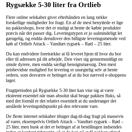
Rygsække 5-30 liter fra Ortlieb
Flere online selskaber giver efterhånden en lang række
forskellige muligheder for fragt. En af de mest benyttede er lige
nu pakkeshops, hvor det er muligt at hente de købte produkter
præcis når det passer dig. Leveringstypen er jo ualmindeligt let
gængelig, og endda derudover den billigste leveringsmetode ved
køb af Ortlieb Atrack – Vandtæt rygsæk – Rød – 25 liter.
Du kan endvidere foretrække at få leveret hjem til hvor du bor
eller til adressen på dit arbejde. Den viser sig gennemsnitligt en
smule dyrere, men endda særligt hensigtsmæssig. Den mest
prisbevidste mulighed for levering er unægtelig selv at hente
ordren, som desværre er betinget af at du bor nærved e-shoppens
lager.
Fragtperioden på Rygsække 5-30 liter kan vise sig at være
ekstremt essentiel når man absolut skal bruge pakken fluks, så
med det formål er det relativt essentielt at du undersøger det
anslåede leveringstidspunkt på den relevante vare.
De fleste internet selskaber tilsiger dag-til-dag fragt på massevis
af varer, eksempelvis Ortlieb Atrack – Vandtæt rygsæk – Rød –
25 liter, men husk at det er betinget af at bestillingen indsendes