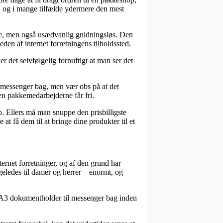
, og i mange tilfælde ydermere den mest
rere, men også usædvanlig gnidningsløs. Den
den af internet forretningens tilholdssted.
r det selvfølgelig fornuftigt at man ser det
l messenger bag, men vær obs på at det
den pakkemedarbejderne får fri.
b. Ellers må man snuppe den prisbilligste
at få dem til at bringe dine produkter til et
ternet forretninger, og af den grund har
igeledes til damer og herrer – enormt, og
ieb A3 dokumentholder til messenger bag inden