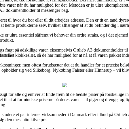
te varer når du har mulighed for det. Metoden er jo ultra ukompliceret
 A3 dokumentholder til messenger bag.
t til hvor du bor eller til dit arbejdes adresse. Den er tit en tand dy
at hente produkterne selv, hvilket afhænger af at du befinder dig i nærhe
 er ultra essentiel såfremt vi behøver din ordre straks, og i det øjemed e
produkt.
ags fragt på adskillige varer, eksempelvis Ortlieb A3 dokumentholder ti
 fastslået klokkeslæt, så de har mulighed for at nå at få varen pakket in
kostninger, men oftest forudsætter det at du handler for et præcist belø
 opholder sig ved Silkeborg, Nykøbing Falster eller Hinnerup – vil blive 
t for alle og enhver at finde frem til de bedste priser på forskellige in
et til at at formindske priserne på deres varer – til piger og drenge, og l
ing.
 at studere et par internet virksomheder i Danmark efter tilbud på Ortl
sig den mest attraktive pris.