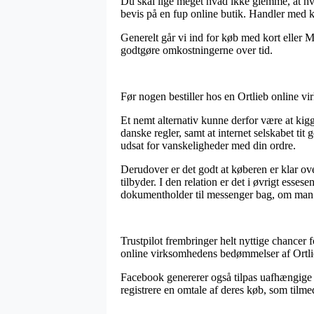
Du skal lige meget hvad ikke glemme, at hvis
bevis på en fup online butik. Handler med k
Generelt går vi ind for køb med kort eller M
godtgøre omkostningerne over tid.
Før nogen bestiller hos en Ortlieb online vi
Et nemt alternativ kunne derfor være at kigg
danske regler, samt at internet selskabet ti
udsat for vanskeligheder med din ordre.
Derudover er det godt at køberen er klar o
tilbyder. I den relation er det i øvrigt esse
dokumentholder til messenger bag, om man er
Trustpilot frembringer helt nyttige chancer 
online virksomhedens bedømmelser af Ortlie
Facebook genererer også tilpas uafhængige m
registrere en omtale af deres køb, som tilme