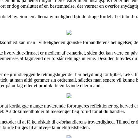
 en butik på nettet tilbyder deres varer til en udsalgspris der er helt e
ort er dog omsluttet af en bestemmelse, der værner en overfor snydagti
obilePay. Som en alternativ mulighed bør du drage fordel af et tilbud fra
rksomhed kan man i virkeligheden granske forhandlerens betingelser, det
e hvorvidt e-firmaet er medlem af e-mærket, siden det kan være en påvisn
t gennemses af fagmænd der forstår retningslinjerne. Desuden tilbydes du 
ver de grundlæggende retningslinjer der har betydning for købet, f.eks
sentielt, at man altid gemmer sin ordremail, således man senere vil kunne 
 på udkig efter et produkt til en kvinde eller mand.
for at kortlægge mange nuværende forbrugeres reflektioner og herved er 
b A3 dokumentholder til messenger bag forud for at du handler.
etoder til at få kendskab til e-forhandlerens troværdighed. Tilmed er de
d burde bruges til at afveje kundetilfredsheden.