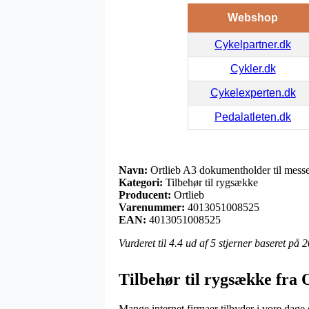
Webshop
Cykelpartner.dk
Cykler.dk
Cykelexperten.dk
Pedalatleten.dk
Navn:
Ortlieb A3 dokumentholder til mess
Kategori:
Tilbehør til rygsække
Producent:
Ortlieb
Varenummer:
4013051008525
EAN:
4013051008525
Vurderet til
4.4
ud af 5 stjerner baseret på
2
Tilbehør til rygsække fra 
Mange internet firmaer tilbyder i vore dage 