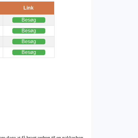
Link
Besøg
Besøg
Besøg
Besøg
re dage at få bragt ordren til en pakkeshop,