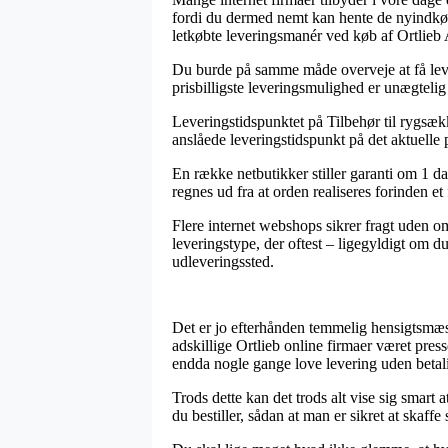
fordi du dermed nemt kan hente de nyindkøb
letkøbte leveringsmanér ved køb af Ortlieb
Du burde på samme måde overveje at få levere
prisbilligste leveringsmulighed er unægtelig 
Leveringstidspunktet på Tilbehør til rygsække
anslåede leveringstidspunkt på det aktuelle 
En række netbutikker stiller garanti om 1 d
regnes ud fra at orden realiseres forinden et
Flere internet webshops sikrer fragt uden om
leveringstype, der oftest – ligegyldigt om du
udleveringssted.
Det er jo efterhånden temmelig hensigtsmæssig
adskillige Ortlieb online firmaer været press
endda nogle gange love levering uden betal
Trods dette kan det trods alt vise sig smart
du bestiller, sådan at man er sikret at skaffe 