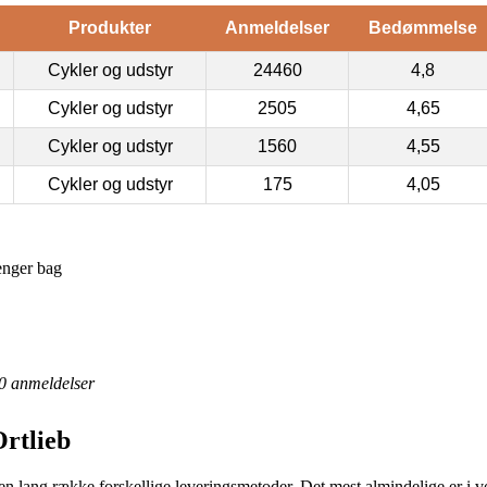
Produkter
Anmeldelser
Bedømmelse
Cykler og udstyr
24460
4,8
Cykler og udstyr
2505
4,65
Cykler og udstyr
1560
4,55
Cykler og udstyr
175
4,05
enger bag
0
anmeldelser
Ortlieb
en lang række forskellige leveringsmetoder. Det mest almindelige er i vo