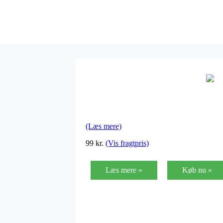
(Læs mere)
99
kr.
(Vis fragtpris)
Læs mere »
Køb nu »