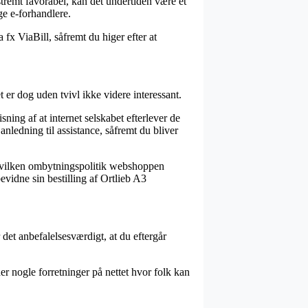
kstremt favorabel, kan det undertiden være et
ge e-forhandlere.
 fx ViaBill, såfremt du higer efter at
 er dog uden tvivl ikke videre interessant.
ing af at internet selskabet efterlever de
anledning til assistance, såfremt du bliver
. hvilken ombytningspolitik webshoppen
bevidne sin bestilling af Ortlieb A3
det anbefalelsesværdigt, at du eftergår
r nogle forretninger på nettet hvor folk kan