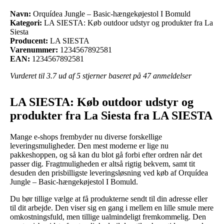
Navn:
Orquídea Jungle – Basic-hængekøjestol I Bomuld
Kategori:
LA SIESTA: Køb outdoor udstyr og produkter fra La
Siesta
Producent:
LA SIESTA
Varenummer:
1234567892581
EAN:
1234567892581
Vurderet til
3.7
ud af 5 stjerner baseret på
47
anmeldelser
LA SIESTA: Køb outdoor udstyr og
produkter fra La Siesta fra LA SIESTA
Mange e-shops frembyder nu diverse forskellige
leveringsmuligheder. Den mest moderne er lige nu
pakkeshoppen, og så kan du blot gå forbi efter ordren når det
passer dig. Fragtmuligheden er altså rigtig bekvem, samt tit
desuden den prisbilligste leveringsløsning ved køb af Orquídea
Jungle – Basic-hængekøjestol I Bomuld.
Du bør tillige vælge at få produkterne sendt til din adresse eller
til dit arbejde. Den viser sig en gang i mellem en lille smule mere
omkostningsfuld, men tillige ualmindeligt fremkommelig. Den