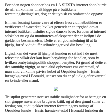
Forinden nogen shopper hos en LA SIESTA internet shop burde
de når alt kommer til alt kigge på e-butikkens
forretningsbetingelser, dog er det typisk en omfattende opgave.
En nem løsning kunne være at efterse hvorvidt netbutikken er
verificeret af e-mærket, hvilket generelt er en tryghed om at
internet butikken tilslutter sig de danske love, foruden at internet
selskabet nu og da monitoreres af eksperter der er indført i de
gældende bestemmelser. Dette er en god anledning til at få
hjælp, for så vidt du får udfordringer ved din bestilling.
Ligeså kan det være til hjælp at kunden er sat ind i de mest
relevante vilkår der kan have betydning for handlen, som fx
hvilken ombytningspolitik shoppen benytter. På grund af dette er
det samtidig vigtigt, at man altid opbevarer ens ordremail, så
man altid vil kunne påvise købet af Orquídea Jungle – Basic-
hængekøjestol I Bomuld, uanset om du er på udkig efter varer til
en kvinde eller mand.
Trustpilot genererer stort set stabile muligheder for at betragte en
stor gruppe nuværende brugeres kritik og af den grund stiller vi
forslag om, at du tjekker internet forretningens ratings af
Orquídea Jungle – Basic-hængekøjestol I Bomuld forinden du