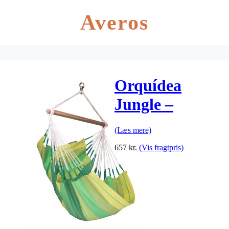
Averos
Orquídea
Jungle –
Basic-
(Læs mere)
hængekøjestol
657
kr.
(Vis fragtpris)
I Bomuld