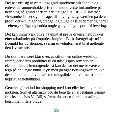
Det har vist sig at være i høj grad uproblematisk for alle og
enhver at sammenholde priser i blandt diverse forhandlere på
nettet, og på grund af dette har utallige LA SIESTA internet
virksomheder set sig nødsaget til at tvinge salgsværdien på deres
produkter – til piger og drenge, og tillige også til damer og herrer
– eftertrykkeligt, og endda nogle gange tilbyde portofri levering.
Det kan immervæk blive gavnligt at prøve diverse netbutikker
efter rabatkoder på Orquídea Jungle – Basic-hængekøjestol I
Bomuld før du shopper, så man er velinformeret til at indhente
den laveste pris.
Du skal bare være klar over, at såfremt en online webshop
frembyder deres produkter til en udsalgspris som virker
ekstraordinært fremragende, så kan det for det meste være et
tegn på en uægte butik. Køb med gængse betalingskort er ikke
desto mindre omfavnet af en retningslinje, der værner os imod
uoprigtige netbutikker.
Generelt går vi ind for shopping med kort eller betalinger med
mobilen. Som et alternativ bør du benytte en afbetalingsløsning
fra eksempelvis ViaBill, såfremt du ser en fordel i at afdrage
betalingen i flere bidder.