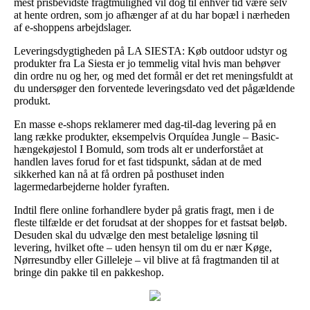
mest prisbevidste fragtmulighed vil dog til enhver tid være selv
at hente ordren, som jo afhænger af at du har bopæl i nærheden
af e-shoppens arbejdslager.
Leveringsdygtigheden på LA SIESTA: Køb outdoor udstyr og
produkter fra La Siesta er jo temmelig vital hvis man behøver
din ordre nu og her, og med det formål er det ret meningsfuldt at
du undersøger den forventede leveringsdato ved det pågældende
produkt.
En masse e-shops reklamerer med dag-til-dag levering på en
lang række produkter, eksempelvis Orquídea Jungle – Basic-
hængekøjestol I Bomuld, som trods alt er underforstået at
handlen laves forud for et fast tidspunkt, sådan at de med
sikkerhed kan nå at få ordren på posthuset inden
lagermedarbejderne holder fyraften.
Indtil flere online forhandlere byder på gratis fragt, men i de
fleste tilfælde er det forudsat at der shoppes for et fastsat beløb.
Desuden skal du udvælge den mest betalelige løsning til
levering, hvilket ofte – uden hensyn til om du er nær Køge,
Nørresundby eller Gilleleje – vil blive at få fragtmanden til at
bringe din pakke til en pakkeshop.