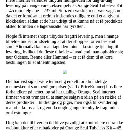
Flere internet varehuse tilbyder muligheden for dag-til-dag
levering på mange varer, eksempelvis Orange Seal Tubeless Kit
– 45 mm fælgtape – 237 ml. Subzero væske, men vær vagtsom
da det er forudsat at ordren indsendes tidligere end et angivent
klokkeslæt, sådan at de har udsigt til at kunne nå at få produktet
afsted forinden de lageransatte har fyraften.
Nogle få internet shops tilbyder fragtfri levering, men i mange
tilfælde under forudsætning af at der shoppes for en bestemt
sum. Alternativt kan man tage den mindst kostelige løsning til
levering, hvilket i de fleste tilfælde – hvad end man opholder sig
nær Odense, Rønne eller Hammel – er at få dem til at køre
bestillingen til et afhentningssted.
Det har vist sig at være temmelig enkelt for almindelige
mennesker at sammenligne priser (via fx PriceRunner) hos flere
forhandlere på nettet, og så har utallige Orange Seal internet
firmaer været tvunget til at stampe salgsværdien på en række af
deres produkter – til drenge og piger, men også til kvinder og
mænd – kolossalt, og endda nogle gange frembyde fragt uden
omkostninger.
Dog kan det til hver en tid blive gavnligt at kontrollere en række
webbutikker efter rabatkoder på Orange Seal Tubeless Kit – 45