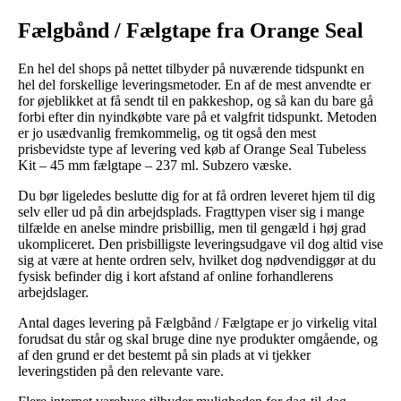
Fælgbånd / Fælgtape fra Orange Seal
En hel del shops på nettet tilbyder på nuværende tidspunkt en
hel del forskellige leveringsmetoder. En af de mest anvendte er
for øjeblikket at få sendt til en pakkeshop, og så kan du bare gå
forbi efter din nyindkøbte vare på et valgfrit tidspunkt. Metoden
er jo usædvanlig fremkommelig, og tit også den mest
prisbevidste type af levering ved køb af Orange Seal Tubeless
Kit – 45 mm fælgtape – 237 ml. Subzero væske.
Du bør ligeledes beslutte dig for at få ordren leveret hjem til dig
selv eller ud på din arbejdsplads. Fragttypen viser sig i mange
tilfælde en anelse mindre prisbillig, men til gengæld i høj grad
ukompliceret. Den prisbilligste leveringsudgave vil dog altid vise
sig at være at hente ordren selv, hvilket dog nødvendiggør at du
fysisk befinder dig i kort afstand af online forhandlerens
arbejdslager.
Antal dages levering på Fælgbånd / Fælgtape er jo virkelig vital
forudsat du står og skal bruge dine nye produkter omgående, og
af den grund er det bestemt på sin plads at vi tjekker
leveringstiden på den relevante vare.