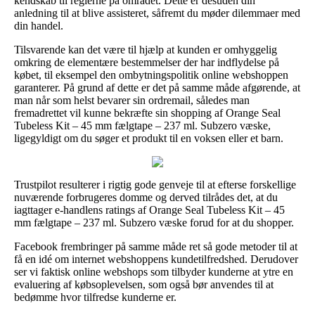
kendskab til reglerne på området. Dette er desuden din
anledning til at blive assisteret, såfremt du møder dilemmaer med
din handel.
Tilsvarende kan det være til hjælp at kunden er omhyggelig
omkring de elementære bestemmelser der har indflydelse på
købet, til eksempel den ombytningspolitik online webshoppen
garanterer. På grund af dette er det på samme måde afgørende, at
man når som helst bevarer sin ordremail, således man
fremadrettet vil kunne bekræfte sin shopping af Orange Seal
Tubeless Kit – 45 mm fælgtape – 237 ml. Subzero væske,
ligegyldigt om du søger et produkt til en voksen eller et barn.
Trustpilot resulterer i rigtig gode genveje til at efterse forskellige
nuværende forbrugeres domme og derved tilrådes det, at du
iagttager e-handlens ratings af Orange Seal Tubeless Kit – 45
mm fælgtape – 237 ml. Subzero væske forud for at du shopper.
Facebook frembringer på samme måde ret så gode metoder til at
få en idé om internet webshoppens kundetilfredshed. Derudover
ser vi faktisk online webshops som tilbyder kunderne at ytre en
evaluering af købsoplevelsen, som også bør anvendes til at
bedømme hvor tilfredse kunderne er.