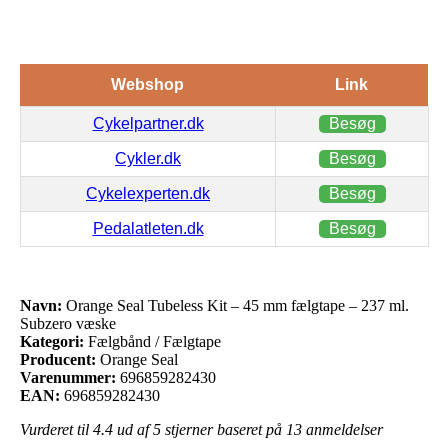
Webshop
Link
Cykelpartner.dk
Besøg
Cykler.dk
Besøg
Cykelexperten.dk
Besøg
Pedalatleten.dk
Besøg
Navn:
Orange Seal Tubeless Kit – 45 mm fælgtape – 237 ml.
Subzero væske
Kategori:
Fælgbånd / Fælgtape
Producent:
Orange Seal
Varenummer:
696859282430
EAN:
696859282430
Vurderet til
4.4
ud af 5 stjerner baseret på
13
anmeldelser