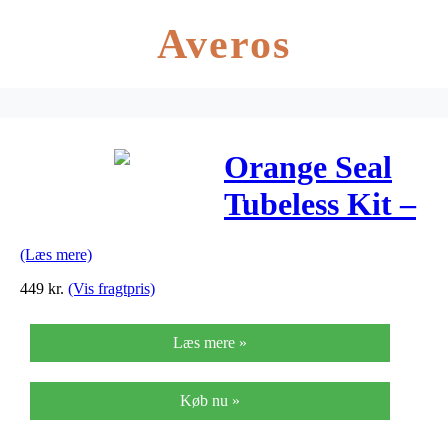
Averos
Orange Seal
Tubeless Kit –
45 mm
(Læs mere)
fælgtape – 237
449
kr.
(Vis fragtpris)
ml. Subzero
Læs mere »
væske
Køb nu »