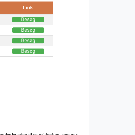
Link
Besøg
Besøg
Besøg
Besøg
under levering til en pakkeshop, som gør