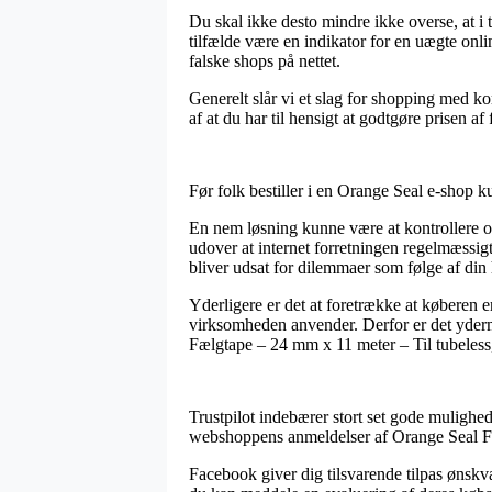
Du skal ikke desto mindre ikke overse, at i t
tilfælde være en indikator for en uægte onli
falske shops på nettet.
Generelt slår vi et slag for shopping med ko
af at du har til hensigt at godtgøre prisen a
Før folk bestiller i en Orange Seal e-shop ku
En nem løsning kunne være at kontrollere 
udover at internet forretningen regelmæssigt 
bliver udsat for dilemmaer som følge af din
Yderligere er det at foretrække at køberen e
virksomheden anvender. Derfor er det ydermer
Fælgtape – 24 mm x 11 meter – Til tubeless,
Trustpilot indebærer stort set gode mulighe
webshoppens anmeldelser af Orange Seal Fæl
Facebook giver dig tilsvarende tilpas ønskv