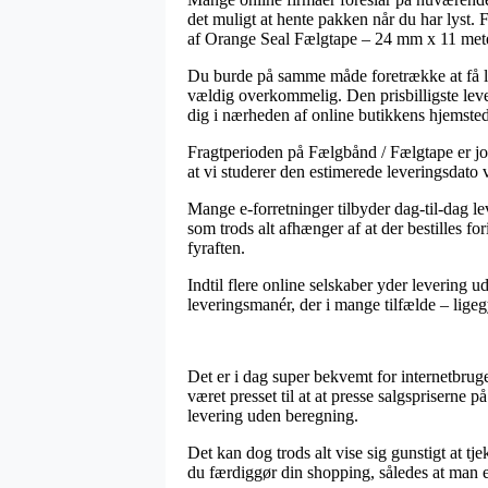
det muligt at hente pakken når du har lyst
af Orange Seal Fælgtape – 24 mm x 11 meter
Du burde på samme måde foretrække at få lev
vældig overkommelig. Den prisbilligste leve
dig i nærheden af online butikkens hjemsted
Fragtperioden på Fælgbånd / Fælgtape er jo
at vi studerer den estimerede leveringsdat
Mange e-forretninger tilbyder dag-til-dag l
som trods alt afhænger af at der bestilles f
fyraften.
Indtil flere online selskaber yder levering 
leveringsmanér, der i mange tilfælde – ligeg
Det er i dag super bekvemt for internetbrug
været presset til at at presse salgspriserne
levering uden beregning.
Det kan dog trods alt vise sig gunstigt at 
du færdiggør din shopping, således at man er