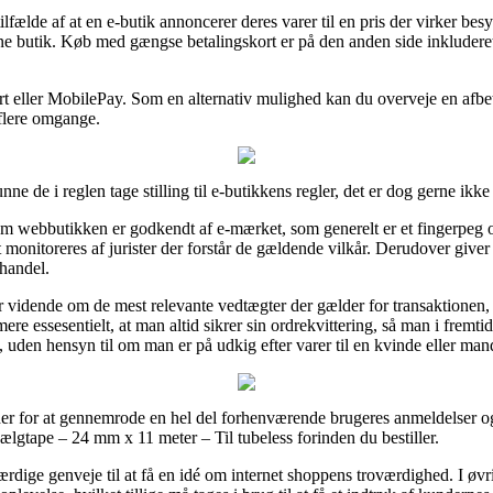
ilfælde af at en e-butik annoncerer deres varer til en pris der virker bes
ne butik. Køb med gængse betalingskort er på den anden side inkluderet i
rt eller MobilePay. Som en alternativ mulighed kan du overveje en afbet
f flere omgange.
nne de i reglen tage stilling til e-butikkens regler, det er dog gerne ikk
om webbutikken er godkendt af e-mærket, som generelt er et fingerpeg 
monitoreres af jurister der forstår de gældende vilkår. Derudover giver de
 handel.
r vidende om de mest relevante vedtægter der gælder for transaktionen, 
e essesentielt, at man altid sikrer sin ordrekvittering, så man i fremt
 uden hensyn til om man er på udkig efter varer til en kvinde eller man
der for at gennemrode en hel del forhenværende brugeres anmeldelser og
gtape – 24 mm x 11 meter – Til tubeless forinden du bestiller.
ærdige genveje til at få en idé om internet shoppens troværdighed. I øv