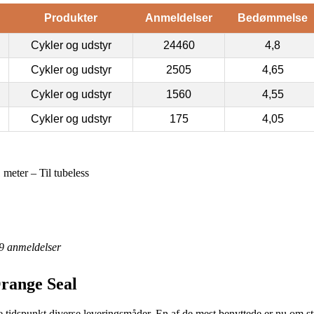
Produkter
Anmeldelser
Bedømmelse
Cykler og udstyr
24460
4,8
Cykler og udstyr
2505
4,65
Cykler og udstyr
1560
4,55
Cykler og udstyr
175
4,05
eter – Til tubeless
9
anmeldelser
range Seal
 tidspunkt diverse leveringsmåder. En af de mest benyttede er nu om st