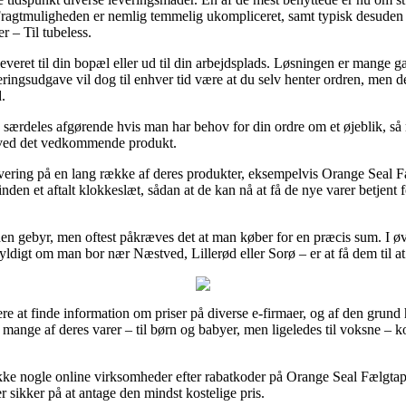
. Fragtmuligheden er nemlig temmelig ukompliceret, samt typisk desude
 – Til tubeless.
eret til din bopæl eller ud til din arbejdsplads. Løsningen er mange g
ringsudgave vil dog til enhver tid være at du selv henter ordren, men d
.
 særdeles afgørende hvis man har behov for din ordre om et øjeblik, så
o ved det vedkommende produkt.
evering på en lang række af deres produkter, eksempelvis Orange Seal F
orinden et aftalt klokkeslæt, sådan at de kan nå at få de nye varer betje
uden gebyr, men oftest påkræves det at man køber for en præcis sum. I øv
yldigt om man bor nær Næstved, Lillerød eller Sorø – er at få dem til at
ere at finde information om priser på diverse e-firmaer, og af den grund
 på mange af deres varer – til børn og babyer, men ligeledes til voksne –
tjekke nogle online virksomheder efter rabatkoder på Orange Seal Fælgta
 sikker på at antage den mindst kostelige pris.