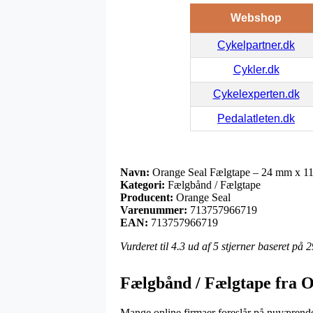
Webshop
Cykelpartner.dk
Cykler.dk
Cykelexperten.dk
Pedalatleten.dk
Navn:
Orange Seal Fælgtape – 24 mm x 11 m
Kategori:
Fælgbånd / Fælgtape
Producent:
Orange Seal
Varenummer:
713757966719
EAN:
713757966719
Vurderet til
4.3
ud af 5 stjerner baseret på
2
Fælgbånd / Fælgtape fra O
Mange online firmaer foreslår på nuværende