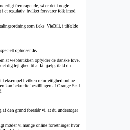
ynderligt fremragende, så er det i nogle
 et regulativ, hvilket forsvarer folk imod
alingsordning som f.eks. ViaBill, i tilfælde
e specielt ophidsende.
om at webbutikken opfylder de danske love,
t dig lejlighed til at få hjælp, ifald du
til eksempel hvilken returrettighed online
iden kan bekræfte bestillingen af Orange Seal
d.
 af den grund foreslår vi, at du undersøger
rigt møder vi mange online forretninger hvor