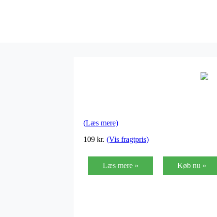
(Læs mere)
109
kr.
(Vis fragtpris)
Læs mere »
Køb nu »