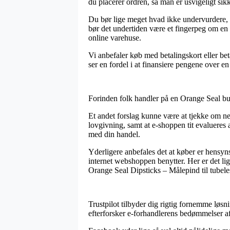
du placerer ordren, så man er usvigeligt sikk
Du bør lige meget hvad ikke undervurdere, at
bør det undertiden være et fingerpeg om en f
online varehuse.
Vi anbefaler køb med betalingskort eller bet
ser en fordel i at finansiere pengene over e
Forinden folk handler på en Orange Seal bu
Et andet forslag kunne være at tjekke om ne
lovgivning, samt at e-shoppen tit evalueres 
med din handel.
Yderligere anbefales det at køber er hensy
internet webshoppen benytter. Her er det lig
Orange Seal Dipsticks – Målepind til tubele
Trustpilot tilbyder dig rigtig fornemme løsn
efterforsker e-forhandlerens bedømmelser af