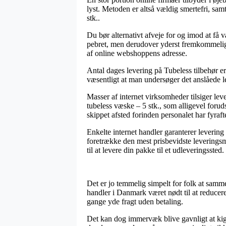
lyst. Metoden er altså vældig smertefri, sa
stk..
Du bør alternativt afveje for og imod at få v
pebret, men derudover yderst fremkommelig.
af online webshoppens adresse.
Antal dages levering på Tubeless tilbehør er 
væsentligt at man undersøger det anslåede l
Masser af internet virksomheder tilsiger le
tubeless væske – 5 stk., som alligevel forud
skippet afsted forinden personalet har fyraft
Enkelte internet handler garanterer leveri
foretrække den mest prisbevidste leverings
til at levere din pakke til et udleveringssted.
Det er jo temmelig simpelt for folk at sammen
handler i Danmark været nødt til at reducer
gange yde fragt uden betaling.
Det kan dog immervæk blive gavnligt at kigge