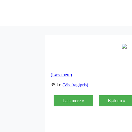
(Læs mere)
35
kr.
(Vis fragtpris)
Læs mere »
Køb nu »