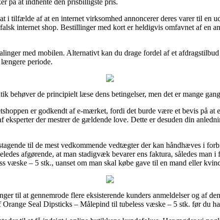
er på at indhente den prisbilligste pris.
 i tilfælde af at en internet virksomhed annoncerer deres varer til en ud
alsk internet shop. Bestillinger med kort er heldigvis omfavnet af en an
alinger med mobilen. Alternativt kan du drage fordel af et afdragstilbud 
n længere periode.
tik behøver de principielt læse dens betingelser, men det er mange gan
tshoppen er godkendt af e-mærket, fordi det burde være et bevis på at 
af eksperter der mestrer de gældende love. Dette er desuden din anledning
nstagende til de mest vedkommende vedtægter der kan håndhæves i forbi
eledes afgørende, at man stadigvæk bevarer ens faktura, således man i f
ss væske – 5 stk., uanset om man skal købe gave til en mand eller kvin
inger til at gennemrode flere eksisterende kunders anmeldelser og af den
 Orange Seal Dipsticks – Målepind til tubeless væske – 5 stk. før du ha