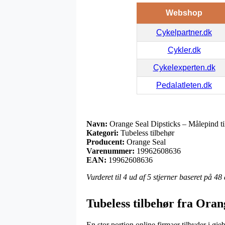
Webshop
Cykelpartner.dk
Cykler.dk
Cykelexperten.dk
Pedalatleten.dk
Navn:
Orange Seal Dipsticks – Målepind til
Kategori:
Tubeless tilbehør
Producent:
Orange Seal
Varenummer:
19962608636
EAN:
19962608636
Vurderet til
4
ud af 5 stjerner baseret på
48
Tubeless tilbehør fra Oran
En stor portion online firmaer tilbyder i øj