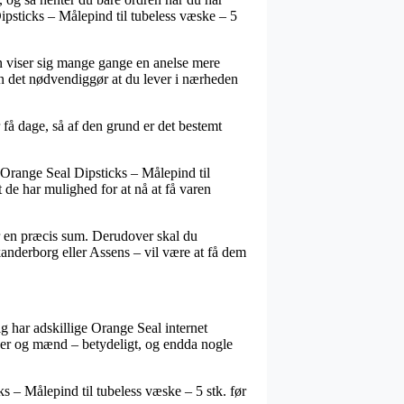
ipsticks – Målepind til tubeless væske – 5
den viser sig mange gange en anelse mere
n det nødvendiggør at du lever i nærheden
r få dage, så af den grund er det bestemt
s Orange Seal Dipsticks – Målepind til
 de har mulighed for at nå at få varen
r en præcis sum. Derudover skal du
anderborg eller Assens – vil være at få dem
ig har adskillige Orange Seal internet
nder og mænd – betydeligt, og endda nogle
s – Målepind til tubeless væske – 5 stk. før