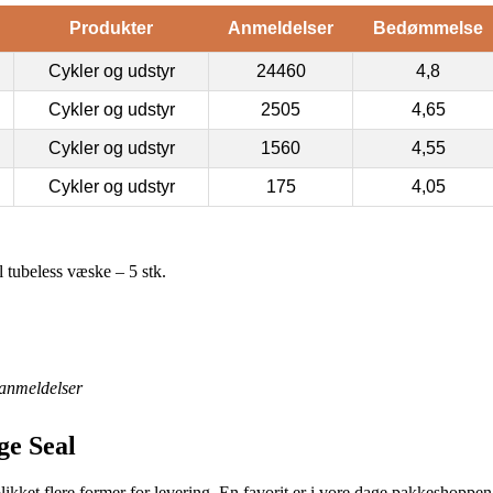
Produkter
Anmeldelser
Bedømmelse
Cykler og udstyr
24460
4,8
Cykler og udstyr
2505
4,65
Cykler og udstyr
1560
4,55
Cykler og udstyr
175
4,05
 tubeless væske – 5 stk.
anmeldelser
ge Seal
eblikket flere former for levering. En favorit er i vore dage pakkeshoppe