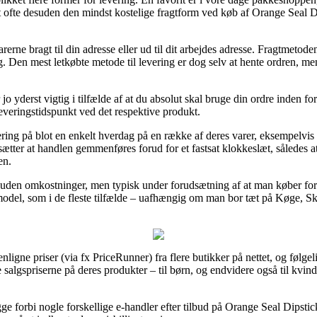
mt ofte desuden den mindst kostelige fragtform ved køb af Orange Seal D
arerne bragt til din adresse eller ud til dit arbejdes adresse. Fragtmeto
 Den mest letkøbte metode til levering er dog selv at hente ordren, me
jo yderst vigtig i tilfælde af at du absolut skal bruge din ordre inden fo
everingstidspunkt ved det respektive produkt.
vering på blot en enkelt hverdag på en række af deres varer, eksempelvi
sætter at handlen gemmenføres forud for et fastsat klokkeslæt, således at
en.
ng uden omkostninger, men typisk under forudsætning af at man køber fo
model, som i de fleste tilfælde – uafhængig om man bor tæt på Køge, Sk
ligne priser (via fx PriceRunner) fra flere butikker på nettet, og følgel
e salgspriserne på deres produkter – til børn, og endvidere også til kvi
 forbi nogle forskellige e-handler efter tilbud på Orange Seal Dipstick