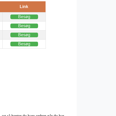
Link
Besøg
Besøg
Besøg
Besøg
n, og så henter du bare ordren når du har