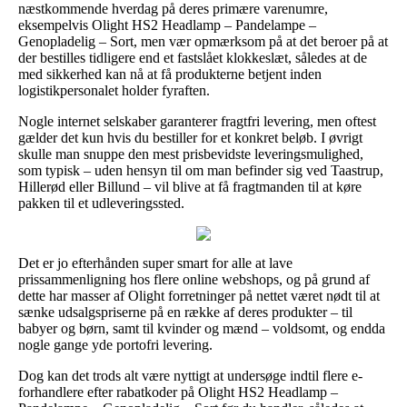
næstkommende hverdag på deres primære varenumre,
eksempelvis Olight HS2 Headlamp – Pandelampe –
Genopladelig – Sort, men vær opmærksom på at det beroer på at
der bestilles tidligere end et fastslået klokkeslæt, således at de
med sikkerhed kan nå at få produkterne betjent inden
logistikpersonalet holder fyraften.
Nogle internet selskaber garanterer fragtfri levering, men oftest
gælder det kun hvis du bestiller for et konkret beløb. I øvrigt
skulle man snuppe den mest prisbevidste leveringsmulighed,
som typisk – uden hensyn til om man befinder sig ved Taastrup,
Hillerød eller Billund – vil blive at få fragtmanden til at køre
pakken til et udleveringssted.
Det er jo efterhånden super smart for alle at lave
prissammenligning hos flere online webshops, og på grund af
dette har masser af Olight forretninger på nettet været nødt til at
sænke udsalgspriserne på en række af deres produkter – til
babyer og børn, samt til kvinder og mænd – voldsomt, og endda
nogle gange yde portofri levering.
Dog kan det trods alt være nyttigt at undersøge indtil flere e-
forhandlere efter rabatkoder på Olight HS2 Headlamp –