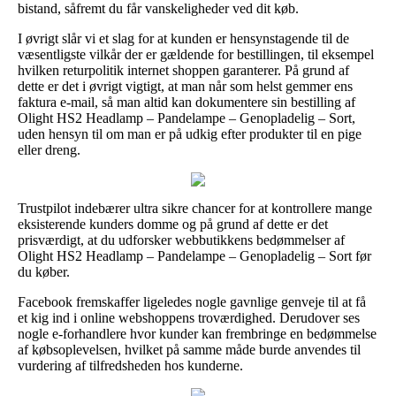
bistand, såfremt du får vanskeligheder ved dit køb.
I øvrigt slår vi et slag for at kunden er hensynstagende til de
væsentligste vilkår der er gældende for bestillingen, til eksempel
hvilken returpolitik internet shoppen garanterer. På grund af
dette er det i øvrigt vigtigt, at man når som helst gemmer ens
faktura e-mail, så man altid kan dokumentere sin bestilling af
Olight HS2 Headlamp – Pandelampe – Genopladelig – Sort,
uden hensyn til om man er på udkig efter produkter til en pige
eller dreng.
Trustpilot indebærer ultra sikre chancer for at kontrollere mange
eksisterende kunders domme og på grund af dette er det
prisværdigt, at du udforsker webbutikkens bedømmelser af
Olight HS2 Headlamp – Pandelampe – Genopladelig – Sort før
du køber.
Facebook fremskaffer ligeledes nogle gavnlige genveje til at få
et kig ind i online webshoppens troværdighed. Derudover ses
nogle e-forhandlere hvor kunder kan frembringe en bedømmelse
af købsoplevelsen, hvilket på samme måde burde anvendes til
vurdering af tilfredsheden hos kunderne.