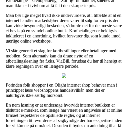
Pandelampe – Genopladelig – Sort før du handler, således at
man ikke er i tvivl om at få fat i den skarpeste pris.
Man bør lige meget hvad ikke undervurdere, at i tilfælde af at en
internet handler markedsfører deres varer til salg for en pris der
kan virke besynderligt beskeden, så burde det for det meste være
et bevis på en svindel online butik. Kortbetalinger er heldigvis
inkluderet i en anordning, hvilket forsvarer dig som kunde imod
uærlige online webshops.
Vi slår generelt et slag for kortbestillinger eller betalinger med
mobilen. Som alternativ kan du drage nytte af en
afbetalingsløsning fra f.eks. ViaBill, forudsat du har til hensigt at
klare regningen over en længere periode.
Forinden folk shopper i en Olight internet shop behøver man i
princippet læse webshoppens handelsvilkår, men det er
naturligvis ikke særlig morsomt.
En nem løsning er at undersøge hvorvidt internet butikken er
tilsluttet e-mærket, som længe har været en angivelse af at online
firmaet respekterer de opstillede regler, og at internet
forretningen tit revurderes af sagkyndige der har ekspertise inden
for vilkårene på området. Desuden tilbydes du anledning til at få