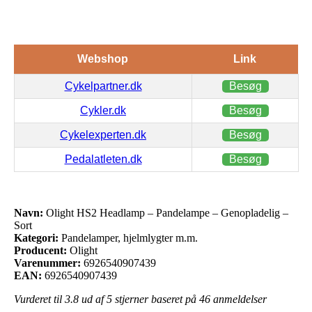
Webshop
Link
Cykelpartner.dk
Besøg
Cykler.dk
Besøg
Cykelexperten.dk
Besøg
Pedalatleten.dk
Besøg
Navn:
Olight HS2 Headlamp – Pandelampe – Genopladelig –
Sort
Kategori:
Pandelamper, hjelmlygter m.m.
Producent:
Olight
Varenummer:
6926540907439
EAN:
6926540907439
Vurderet til
3.8
ud af 5 stjerner baseret på
46
anmeldelser