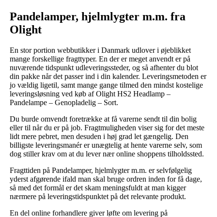
Pandelamper, hjelmlygter m.m. fra
Olight
En stor portion webbutikker i Danmark udlover i øjeblikket
mange forskellige fragttyper. En der er meget anvendt er på
nuværende tidspunkt udleveringssteder, og så afhenter du blot
din pakke når det passer ind i din kalender. Leveringsmetoden er
jo vældig ligetil, samt mange gange tilmed den mindst kostelige
leveringsløsning ved køb af Olight HS2 Headlamp –
Pandelampe – Genopladelig – Sort.
Du burde omvendt foretrække at få varerne sendt til din bolig
eller til når du er på job. Fragtmuligheden viser sig for det meste
lidt mere pebret, men desuden i høj grad let gængelig. Den
billigste leveringsmanér er unægtelig at hente varerne selv, som
dog stiller krav om at du lever nær online shoppens tilholdssted.
Fragttiden på Pandelamper, hjelmlygter m.m. er selvfølgelig
yderst afgørende ifald man skal bruge ordren inden for få dage,
så med det formål er det skam meningsfuldt at man kigger
nærmere på leveringstidspunktet på det relevante produkt.
En del online forhandlere giver løfte om levering på