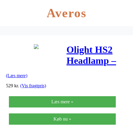
Averos
Olight HS2
Headlamp –
Pandelampe –
(Læs mere)
Genopladelig
529
kr.
(Vis fragtpris)
– Sort
Læs mere »
Køb nu »