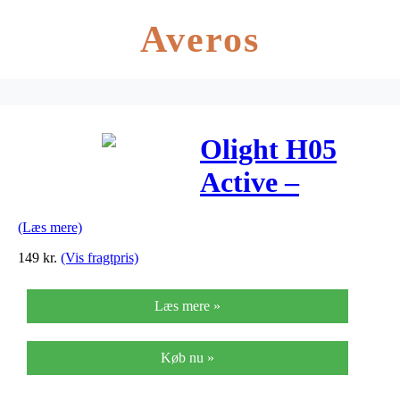
Averos
Olight H05
Active –
Pandelampe –
(Læs mere)
Blå
149
kr.
(Vis fragtpris)
Læs mere »
Køb nu »