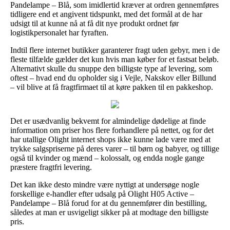
Pandelampe – Blå, som imidlertid kræver at ordren gennemføres
tidligere end et angivent tidspunkt, med det formål at de har
udsigt til at kunne nå at få dit nye produkt ordnet før
logistikpersonalet har fyraften.
Indtil flere internet butikker garanterer fragt uden gebyr, men i de
fleste tilfælde gælder det kun hvis man køber for et fastsat beløb.
Alternativt skulle du snuppe den billigste type af levering, som
oftest – hvad end du opholder sig i Vejle, Nakskov eller Billund
– vil blive at få fragtfirmaet til at køre pakken til en pakkeshop.
Det er usædvanlig bekvemt for almindelige dødelige at finde
information om priser hos flere forhandlere på nettet, og for det
har utallige Olight internet shops ikke kunne lade være med at
trykke salgspriserne på deres varer – til børn og babyer, og tillige
også til kvinder og mænd – kolossalt, og endda nogle gange
præstere fragtfri levering.
Det kan ikke desto mindre være nyttigt at undersøge nogle
forskellige e-handler efter udsalg på Olight H05 Active –
Pandelampe – Blå forud for at du gennemfører din bestilling,
således at man er usvigeligt sikker på at modtage den billigste
pris.