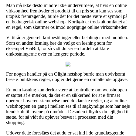
Man må ikke desto mindre ikke undervurdere, at hvis en online
virksomhed frembyder et produkt til en pris som kan ses som
utopisk fremragende, burde det for det meste være et symbol på
en bedragerisk online webshop. Kortkøb er trods alt omfattet af
en regel, som skærmer os imod uoprigtige online virksomheder.
Vi tilråder generelt kortbestillinger eller betalinger med mobilen.
Som en anden løsning bør du vælge en løsning som for
eksempel ViaBill, for så vidt du ser en fordel i at klare
omkostningerne over en længere periode.
Før nogen handler på en Olight netshop burde man utvivlsomt
bese e-butikkens regler, dog er det gerne en omfattende opgave.
En nem løsning kan derfor være at kontrollere om webshoppen
er støttet af e-mærket, da det er en sikkerhed for at e-firmaet
opererer i overensstemmelse med de danske regler, og at online
webshoppen en gang i mellem ses til af sagkyndige som har nøje
kendskab til lovene på området. Desuden tilbydes du lejlighed til
støtte, for så vidt du oplever besvær i processen med din
shopping.
Udover dette foreslåes det at du er sat ind i de grundlæggende