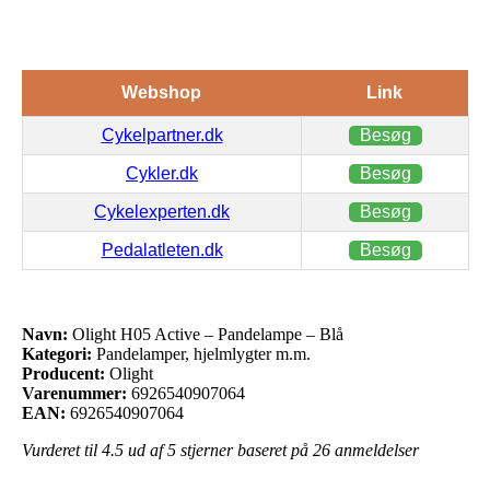
Webshop
Link
Cykelpartner.dk
Besøg
Cykler.dk
Besøg
Cykelexperten.dk
Besøg
Pedalatleten.dk
Besøg
Navn:
Olight H05 Active – Pandelampe – Blå
Kategori:
Pandelamper, hjelmlygter m.m.
Producent:
Olight
Varenummer:
6926540907064
EAN:
6926540907064
Vurderet til
4.5
ud af 5 stjerner baseret på
26
anmeldelser