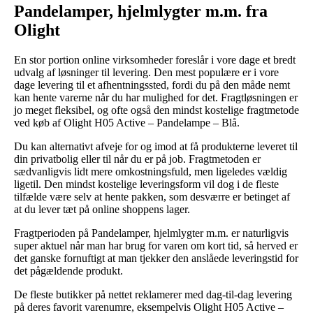
Pandelamper, hjelmlygter m.m. fra
Olight
En stor portion online virksomheder foreslår i vore dage et bredt
udvalg af løsninger til levering. Den mest populære er i vore
dage levering til et afhentningssted, fordi du på den måde nemt
kan hente varerne når du har mulighed for det. Fragtløsningen er
jo meget fleksibel, og ofte også den mindst kostelige fragtmetode
ved køb af Olight H05 Active – Pandelampe – Blå.
Du kan alternativt afveje for og imod at få produkterne leveret til
din privatbolig eller til når du er på job. Fragtmetoden er
sædvanligvis lidt mere omkostningsfuld, men ligeledes vældig
ligetil. Den mindst kostelige leveringsform vil dog i de fleste
tilfælde være selv at hente pakken, som desværre er betinget af
at du lever tæt på online shoppens lager.
Fragtperioden på Pandelamper, hjelmlygter m.m. er naturligvis
super aktuel når man har brug for varen om kort tid, så herved er
det ganske fornuftigt at man tjekker den anslåede leveringstid for
det pågældende produkt.
De fleste butikker på nettet reklamerer med dag-til-dag levering
på deres favorit varenumre, eksempelvis Olight H05 Active –