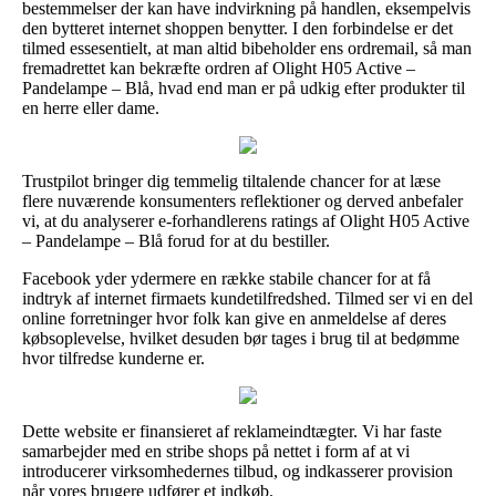
bestemmelser der kan have indvirkning på handlen, eksempelvis
den bytteret internet shoppen benytter. I den forbindelse er det
tilmed essesentielt, at man altid bibeholder ens ordremail, så man
fremadrettet kan bekræfte ordren af Olight H05 Active –
Pandelampe – Blå, hvad end man er på udkig efter produkter til
en herre eller dame.
Trustpilot bringer dig temmelig tiltalende chancer for at læse
flere nuværende konsumenters reflektioner og derved anbefaler
vi, at du analyserer e-forhandlerens ratings af Olight H05 Active
– Pandelampe – Blå forud for at du bestiller.
Facebook yder ydermere en række stabile chancer for at få
indtryk af internet firmaets kundetilfredshed. Tilmed ser vi en del
online forretninger hvor folk kan give en anmeldelse af deres
købsoplevelse, hvilket desuden bør tages i brug til at bedømme
hvor tilfredse kunderne er.
Dette website er finansieret af reklameindtægter. Vi har faste
samarbejder med en stribe shops på nettet i form af at vi
introducerer virksomhedernes tilbud, og indkasserer provision
når vores brugere udfører et indkøb.