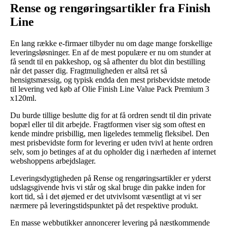
Rense og rengøringsartikler fra Finish
Line
En lang række e-firmaer tilbyder nu om dage mange forskellige
leveringsløsninger. En af de mest populære er nu om stunder at
få sendt til en pakkeshop, og så afhenter du blot din bestilling
når det passer dig. Fragtmuligheden er altså ret så
hensigtsmæssig, og typisk endda den mest prisbevidste metode
til levering ved køb af Olie Finish Line Value Pack Premium 3
x120ml.
Du burde tillige beslutte dig for at få ordren sendt til din private
bopæl eller til dit arbejde. Fragtformen viser sig som oftest en
kende mindre prisbillig, men ligeledes temmelig fleksibel. Den
mest prisbevidste form for levering er uden tvivl at hente ordren
selv, som jo betinges af at du opholder dig i nærheden af internet
webshoppens arbejdslager.
Leveringsdygtigheden på Rense og rengøringsartikler er yderst
udslagsgivende hvis vi står og skal bruge din pakke inden for
kort tid, så i det øjemed er det utvivlsomt væsentligt at vi ser
nærmere på leveringstidspunktet på det respektive produkt.
En masse webbutikker annoncerer levering på næstkommende