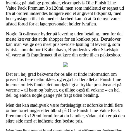
hverdag på utallige produkter, eksempelvis Olie Finish Line
Value Pack Premium 3 x120ml, men som imidlertid er regnet ud
fra at ordren indsendes tidligere end et angivent tidspunkt, med
hensynstagen til at de med sikkerhed kan nå at få de nye varer
afsted forud for at lagerpersonalet holder fyraften.
Nogle få e-firmaer byder på levering uden betaling, men for det
meste kræver det at du shopper for en konkret pris. Derudover
kan man vælge den mest prisbevidste løsning til levering, som
typisk – om du bor i København, Brønderslev eller Skælskør –
vil være at få fragtfirmaet til at køre din ordre til en pakkeshop.
Det er i høj grad bekvemt for os alle at finde information om
priser hos flere netbutikker, og ergo har flertallet af Finish Line
internet outlets fundet det uundgåeligt at trykke prisniveauet på
varerne – til børn og babyer, og tillige også til voksne – en hel
del, og endda nogle gange yde fragt uden betaling.
Men det kan stadigvæk være fordelagtigt at udforske indtil flere
online forretninger efter tilbud på Olie Finish Line Value Pack
Premium 3 x120ml forud for at du handler, sådan at du er på den
sikre side med at indhente den bedste pris.
Man bør lige meget hvad være obs på, at såfremt en forhandler