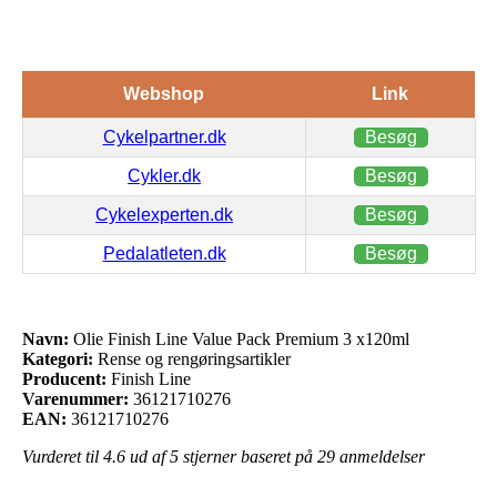
Webshop
Link
Cykelpartner.dk
Besøg
Cykler.dk
Besøg
Cykelexperten.dk
Besøg
Pedalatleten.dk
Besøg
Navn:
Olie Finish Line Value Pack Premium 3 x120ml
Kategori:
Rense og rengøringsartikler
Producent:
Finish Line
Varenummer:
36121710276
EAN:
36121710276
Vurderet til
4.6
ud af 5 stjerner baseret på
29
anmeldelser