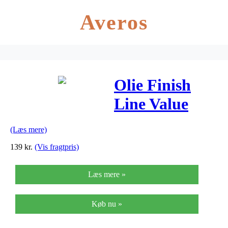
Averos
Olie Finish
Line Value
Pack Premium
(Læs mere)
3 x120ml
139
kr.
(Vis fragtpris)
Læs mere »
Køb nu »