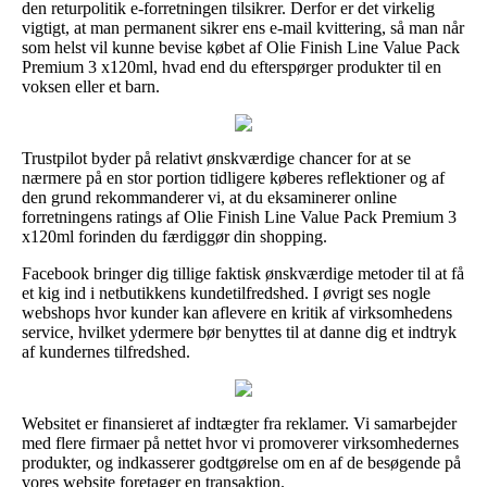
den returpolitik e-forretningen tilsikrer. Derfor er det virkelig
vigtigt, at man permanent sikrer ens e-mail kvittering, så man når
som helst vil kunne bevise købet af Olie Finish Line Value Pack
Premium 3 x120ml, hvad end du efterspørger produkter til en
voksen eller et barn.
Trustpilot byder på relativt ønskværdige chancer for at se
nærmere på en stor portion tidligere køberes reflektioner og af
den grund rekommanderer vi, at du eksaminerer online
forretningens ratings af Olie Finish Line Value Pack Premium 3
x120ml forinden du færdiggør din shopping.
Facebook bringer dig tillige faktisk ønskværdige metoder til at få
et kig ind i netbutikkens kundetilfredshed. I øvrigt ses nogle
webshops hvor kunder kan aflevere en kritik af virksomhedens
service, hvilket ydermere bør benyttes til at danne dig et indtryk
af kundernes tilfredshed.
Websitet er finansieret af indtægter fra reklamer. Vi samarbejder
med flere firmaer på nettet hvor vi promoverer virksomhedernes
produkter, og indkasserer godtgørelse om en af de besøgende på
vores website foretager en transaktion.