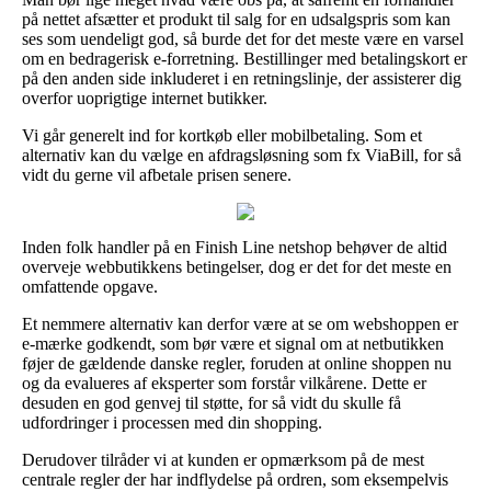
på nettet afsætter et produkt til salg for en udsalgspris som kan
ses som uendeligt god, så burde det for det meste være en varsel
om en bedragerisk e-forretning. Bestillinger med betalingskort er
på den anden side inkluderet i en retningslinje, der assisterer dig
overfor uoprigtige internet butikker.
Vi går generelt ind for kortkøb eller mobilbetaling. Som et
alternativ kan du vælge en afdragsløsning som fx ViaBill, for så
vidt du gerne vil afbetale prisen senere.
Inden folk handler på en Finish Line netshop behøver de altid
overveje webbutikkens betingelser, dog er det for det meste en
omfattende opgave.
Et nemmere alternativ kan derfor være at se om webshoppen er
e-mærke godkendt, som bør være et signal om at netbutikken
føjer de gældende danske regler, foruden at online shoppen nu
og da evalueres af eksperter som forstår vilkårene. Dette er
desuden en god genvej til støtte, for så vidt du skulle få
udfordringer i processen med din shopping.
Derudover tilråder vi at kunden er opmærksom på de mest
centrale regler der har indflydelse på ordren, som eksempelvis