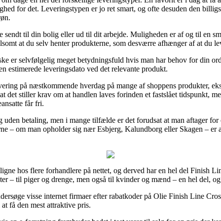
hed for det. Leveringstypen er jo ret smart, og ofte desuden den billigs
røn.
sendt til din bolig eller ud til dit arbejde. Muligheden er af og til e
lsomt at du selv henter produkterne, som desværre afhænger af at du lev
ke er selvfølgelig meget betydningsfuld hvis man har behov for din ordr
den estimerede leveringsdato ved det relevante produkt.
 levering på næstkommende hverdag på mange af shoppens produkter, ek
det stiller krav om at handlen laves forinden et fastslået tidspunkt, me
nsatte får fri.
ing uden betaling, men i mange tilfælde er det forudsat at man aftager f
rne – om man opholder sig nær Esbjerg, Kalundborg eller Skagen – er at f
ligne hos flere forhandlere på nettet, og derved har en hel del Finish Lin
er – til piger og drenge, men også til kvinder og mænd – en hel del, og
undersøge visse internet firmaer efter rabatkoder på Olie Finish Line C
at få den mest attraktive pris.