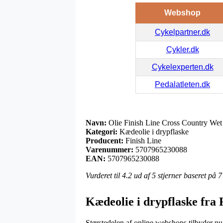
Webshop
Cykelpartner.dk
Cykler.dk
Cykelexperten.dk
Pedalatleten.dk
Navn:
Olie Finish Line Cross Country Wet
Kategori:
Kædeolie i drypflaske
Producent:
Finish Line
Varenummer:
5707965230088
EAN:
5707965230088
Vurderet til
4.2
ud af 5 stjerner baseret på
7
Kædeolie i drypflaske fra 
Størstedelen af online webshops tilbyder nu 