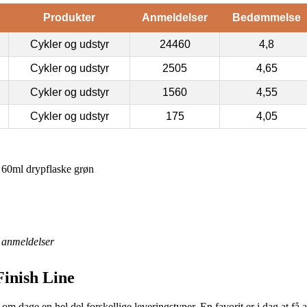
Produkter
Anmeldelser
Bedømmelse
Cykler og udstyr
24460
4,8
Cykler og udstyr
2505
4,65
Cykler og udstyr
1560
4,55
Cykler og udstyr
175
4,05
 60ml drypflaske grøn
anmeldelser
Finish Line
om dage en hel del forskellige leveringstyper. En favorit er i dag at få