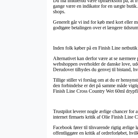
Du må imidlertid være opmærksom på, at hvis
gange være en indikator for en uægte butik.
shops.
Generelt går vi ind for køb med kort eller m
godtgøre betalingen over et længere tidsrum
Inden folk køber på en Finish Line netbutik 
Alternativet kan derfor være at se nærmere
webshoppen overholder de danske love, udov
Derudover tilbydes du genvej til bistand, hv
Tillige stiller vi forslag om at du er hensy
den forbindelse er det på samme måde vigtigt
Finish Line Cross Country Wet 60ml drypflas
Trustpilot leverer nogle ærlige chancer fo
internet firmaets kritik af Olie Finish Line
Facebook fører til tilsvarende rigtig ærlige 
offentliggøre en kritik af ordreforløbet, hvi