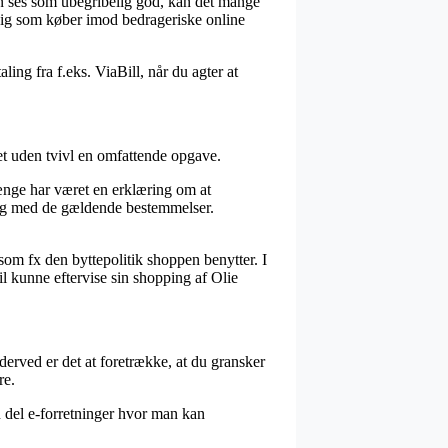
kan ses som ubegribelig god, kan det mange
 dig som køber imod bedrageriske online
ing fra f.eks. ViaBill, når du agter at
det uden tvivl en omfattende opgave.
ænge har været en erklæring om at
ring med de gældende bestemmelser.
 som fx den byttepolitik shoppen benytter. I
il kunne eftervise sin shopping af Olie
erved er det at foretrække, at du gransker
re.
en del e-forretninger hvor man kan