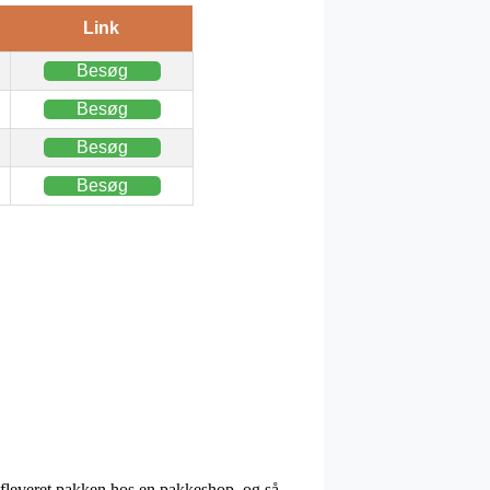
Link
Besøg
Besøg
Besøg
Besøg
 afleveret pakken hos en pakkeshop, og så