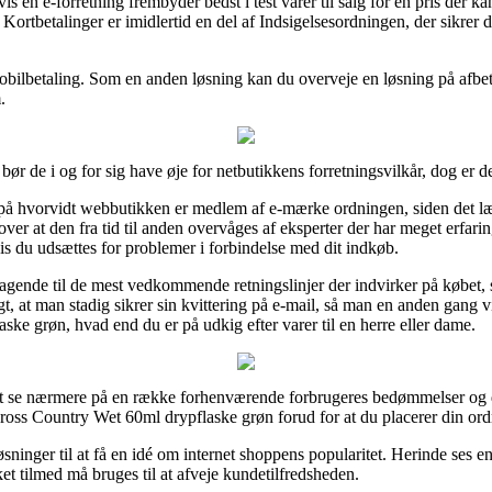
 en e-forretning frembyder bedst i test varer til salg for en pris der 
 Kortbetalinger er imidlertid en del af Indsigelsesordningen, der sikrer
obilbetaling. Som en anden løsning kan du overveje en løsning på afbetal
.
bør de i og for sig have øje for netbutikkens forretningsvilkår, dog er 
 på hvorvidt webbutikken er medlem af e-mærke ordningen, siden det l
er at den fra tid til anden overvåges af eksperter der har meget erfa
is du udsættes for problemer i forbindelse med dit indkøb.
nstagende til de mest vedkommende retningslinjer der indvirker på købet,
, at man stadig sikrer sin kvittering på e-mail, så man en anden gang v
ke grøn, hvad end du er på udkig efter varer til en herre eller dame.
r at se nærmere på en række forhenværende forbrugeres bedømmelser og d
 Cross Country Wet 60ml drypflaske grøn forud for at du placerer din ord
løsninger til at få en idé om internet shoppens popularitet. Herinde ses 
lket tilmed må bruges til at afveje kundetilfredsheden.