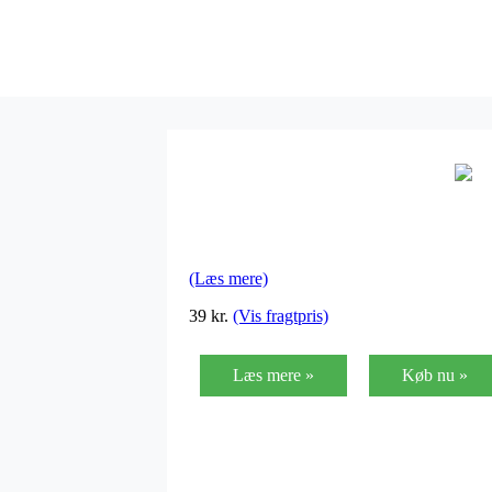
(Læs mere)
39
kr.
(Vis fragtpris)
Læs mere »
Køb nu »