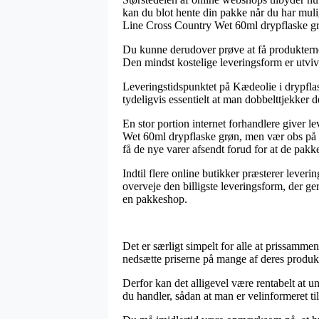
kan du blot hente din pakke når du har mulig
Line Cross Country Wet 60ml drypflaske g
Du kunne derudover prøve at få produkterne 
Den mindst kostelige leveringsform er utviv
Leveringstidspunktet på Kædeolie i drypflas
tydeligvis essentielt at man dobbelttjekker 
En stor portion internet forhandlere giver
Wet 60ml drypflaske grøn, men vær obs på at 
få de nye varer afsendt forud for at de pakkea
Indtil flere online butikker præsterer lever
overveje den billigste leveringsform, der ge
en pakkeshop.
Det er særligt simpelt for alle at prissammen
nedsætte priserne på mange af deres produkt
Derfor kan det alligevel være rentabelt at 
du handler, sådan at man er velinformeret til 