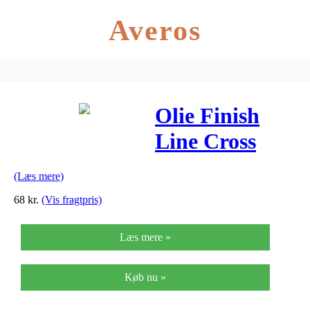
Averos
Olie Finish
Line Cross
Country Wet
(Læs mere)
120ml
68
kr.
(Vis fragtpris)
drypflaske
Læs mere »
grøn
Køb nu »