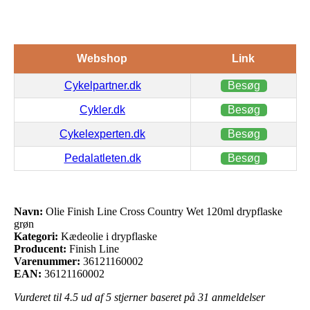
Webshop
Link
Cykelpartner.dk
Besøg
Cykler.dk
Besøg
Cykelexperten.dk
Besøg
Pedalatleten.dk
Besøg
Navn:
Olie Finish Line Cross Country Wet 120ml drypflaske
grøn
Kategori:
Kædeolie i drypflaske
Producent:
Finish Line
Varenummer:
36121160002
EAN:
36121160002
Vurderet til
4.5
ud af 5 stjerner baseret på
31
anmeldelser