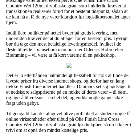
adskillige varenumre, eksempelvis Olie Finish Line Cross
Country Wet 120ml drypflaske grøn, som imidlertid kræver at
transaktionen realiseres forud for et bestemt tidspunkt, sådan at
de kan nå at få de nye varer klargjort før logistikpersonalet tager
hjem.
Indtil flere butikker på nettet byder på gratis levering, men
undertiden kræver det at du aftager for en bestemt pris. I øvrigt
bør du tage den mest betalelige leveringsmodel, hvilket i de
fleste tilfælde – uanset om man bor nær Odense, Hobro eller
Bramming – vil være at få kørt varerne til en pakkeshop.
Det er jo efterhånden ualmindeligt fleksibelt for folk at finde de
laveste priser fra diverse internet shops, og derfor har en lang
række Finish Line internet handler i Danmark set sig nødsaget til
at nedskære salgspriserne på en række af deres varer – til børn,
og ligeså til voksne – en hel del, og endda nogle gange sikre
fragt uden gebyr.
Til gengæld kan det alligevel blive profitabelt at studere nogle få
online virksomheder efter tilbud på Olie Finish Line Cross
Country Wet 120ml drypflaske grøn før du køber, så du ikke er i
tvivl om at opnå den mindst kostelige pris.