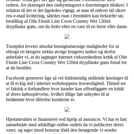
ordren, for eksempel den ombytningsret e-forretningen tilsikrer. I
relation til det er det ligeledes vigtigt, at man til enhver tid sikrer
ens e-mail kvittering, således man i fremtiden kan bekræfte sin
bestilling af Olie Finish Line Cross Country Wet 120ml
drypflaske grøn, om du leder efter en vare til en herre eller dame.
Trustpilot leverer absolut hensigtsmæssige muligheder for at
eftergå en længere række øvrige brugeres tanker og derfor
anbefaler vi, at du iagttager internet virksomhedens kritik af Olie
Finish Line Cross Country Wet 120ml drypflaske grøn forud for
at du bestiller.
Facebook genererer lige så vel fuldstændig strålende løsninger til
at få et kig ind i internet webshoppens troværdighed. Tilmed ser
vi faktisk e-forhandlere hvor kunder kan offentliggøre en kritik
af deres købsoplevelse, hvilket tillige bør udnyttes til at
bedømme hvor tilfredse kunderne er.
Hjemmesiden er finansieret ved hjælp af annoncer. Vi har et fast
samarbejde med adskillige online outlets da vi publicerer deres
varer, og tager imod honorar ifald den besøgende vi sender