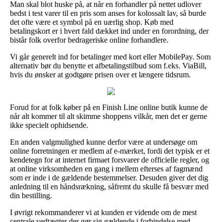
Man skal blot huske på, at når en forhandler på nettet udlover
bedst i test varer til en pris som anses for kolossalt lav, så burde
det ofte være et symbol på en uærlig shop. Køb med
betalingskort er i hvert fald dækket ind under en forordning, der
bistår folk overfor bedrageriske online forhandlere.
Vi går generelt ind for betalinger med kort eller MobilePay. Som
alternativ bør du benytte et afbetalingstilbud som f.eks. ViaBill,
hvis du ønsker at godtgøre prisen over et længere tidsrum.
Forud for at folk køber på en Finish Line online butik kunne de
når alt kommer til alt skimme shoppens vilkår, men det er gerne
ikke specielt ophidsende.
En anden valgmulighed kunne derfor være at undersøge om
online forretningen er medlem af e-mærket, fordi det typisk er et
kendetegn for at internet firmaet forsvarer de officielle regler, og
at online virksomheden en gang i mellem efterses af fagmænd
som er inde i de gældende bestemmelser. Desuden giver det dig
anledning til en håndsrækning, såfremt du skulle få besvær med
din bestilling.
I øvrigt rekommanderer vi at kunden er vidende om de mest
centrale vedtægter der gør sig gældende i forbindelse med