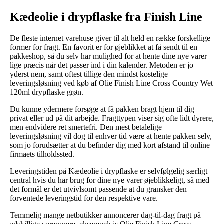
Kædeolie i drypflaske fra Finish Line
De fleste internet varehuse giver til alt held en række forskellige
former for fragt. En favorit er for øjeblikket at få sendt til en
pakkeshop, så du selv har mulighed for at hente dine nye varer
lige præcis når det passer ind i din kalender. Metoden er jo
yderst nem, samt oftest tillige den mindst kostelige
leveringsløsning ved køb af Olie Finish Line Cross Country Wet
120ml drypflaske grøn.
Du kunne ydermere forsøge at få pakken bragt hjem til dig
privat eller ud på dit arbejde. Fragttypen viser sig ofte lidt dyrere,
men endvidere ret smertefri. Den mest betalelige
leveringsløsning vil dog til enhver tid være at hente pakken selv,
som jo forudsætter at du befinder dig med kort afstand til online
firmaets tilholdssted.
Leveringstiden på Kædeolie i drypflaske er selvfølgelig særligt
central hvis du har brug for dine nye varer øjeblikkeligt, så med
det formål er det utvivlsomt passende at du gransker den
forventede leveringstid for den respektive vare.
Temmelig mange netbutikker annoncerer dag-til-dag fragt på