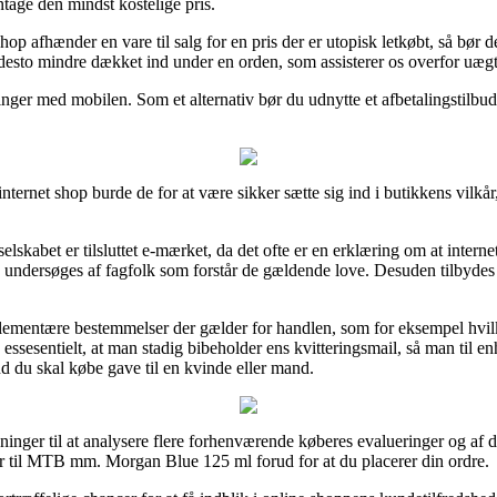
ntage den mindst kostelige pris.
hop afhænder en vare til salg for en pris der er utopisk letkøbt, så bør 
desto mindre dækket ind under en orden, som assisterer os overfor uægte
alinger med mobilen. Som et alternativ bør du udnytte et afbetalingstilbud 
ernet shop burde de for at være sikker sætte sig ind i butikkens vilkår,
selskabet er tilsluttet e-mærket, da det ofte er en erklæring om at inter
den undersøges af fagfolk som forstår de gældende love. Desuden tilbydes
e elementære bestemmelser der gælder for handlen, som for eksempel hv
 essesentielt, at man stadig bibeholder ens kvitteringsmail, så man til en
du skal købe gave til en kvinde eller mand.
ninger til at analysere flere forhenværende køberes evalueringer og af d
 til MTB mm. Morgan Blue 125 ml forud for at du placerer din ordre.