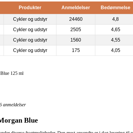
Produkter
Anmeldelser
Bedømmelse
Cykler og udstyr
24460
4,8
Cykler og udstyr
2505
4,65
Cykler og udstyr
1560
4,55
Cykler og udstyr
175
4,05
 Blue 125 ml
6
anmeldelser
 Morgan Blue
der diverse fragtmuligheder. Den mest anvendte er i dag levering til et