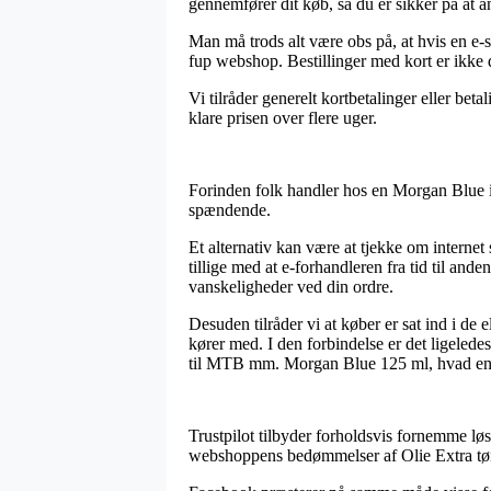
gennemfører dit køb, så du er sikker på at a
Man må trods alt være obs på, at hvis en e-s
fup webshop. Bestillinger med kort er ikke 
Vi tilråder generelt kortbetalinger eller bet
klare prisen over flere uger.
Forinden folk handler hos en Morgan Blue int
spændende.
Et alternativ kan være at tjekke om internet 
tillige med at e-forhandleren fra tid til an
vanskeligheder ved din ordre.
Desuden tilråder vi at køber er sat ind i d
kører med. I den forbindelse er det ligeledes
til MTB mm. Morgan Blue 125 ml, hvad end 
Trustpilot tilbyder forholdsvis fornemme løs
webshoppens bedømmelser af Olie Extra tør