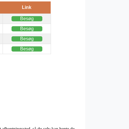
Link
Besøg
Besøg
Besøg
Besøg
 afhentningssted, så du selv kan hente de