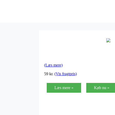
(Læs mere)
59
kr.
(Vis fragtpris)
Læs mere »
Køb nu »