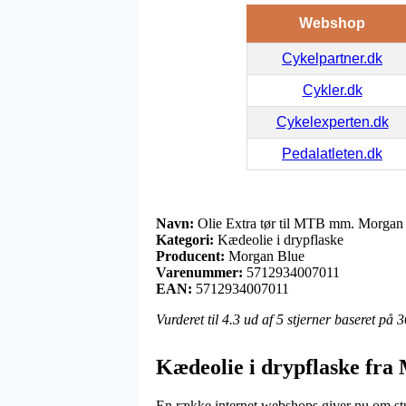
Webshop
Cykelpartner.dk
Cykler.dk
Cykelexperten.dk
Pedalatleten.dk
Navn:
Olie Extra tør til MTB mm. Morgan
Kategori:
Kædeolie i drypflaske
Producent:
Morgan Blue
Varenummer:
5712934007011
EAN:
5712934007011
Vurderet til
4.3
ud af 5 stjerner baseret på
3
Kædeolie i drypflaske fra
En række internet webshops giver nu om stun