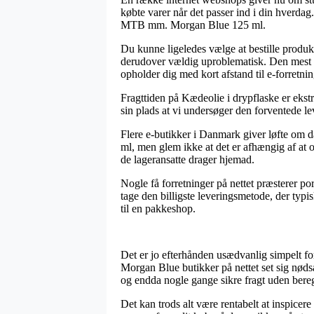
købte varer når det passer ind i din hverdag
MTB mm. Morgan Blue 125 ml.
Du kunne ligeledes vælge at bestille produkt
derudover vældig uproblematisk. Den mest pr
opholder dig med kort afstand til e-forretni
Fragttiden på Kædeolie i drypflaske er ekstr
sin plads at vi undersøger den forventede le
Flere e-butikker i Danmark giver løfte om
ml, men glem ikke at det er afhængig af at o
de lageransatte drager hjemad.
Nogle få forretninger på nettet præsterer por
tage den billigste leveringsmetode, der typi
til en pakkeshop.
Det er jo efterhånden usædvanlig simpelt for 
Morgan Blue butikker på nettet set sig nødsa
og endda nogle gange sikre fragt uden bere
Det kan trods alt være rentabelt at inspicer