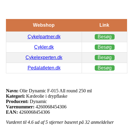
Webshop
Link
Cykelpartner.dk
Besøg
Cykler.dk
Besøg
Cykelexperten.dk
Besøg
Pedalatleten.dk
Besøg
Navn:
Olie Dynamic F-015 All round 250 ml
Kategori:
Kædeolie i drypflaske
Producent:
Dynamic
Varenummer:
4260068454306
EAN:
4260068454306
Vurderet til
4.6
ud af 5 stjerner baseret på
32
anmeldelser