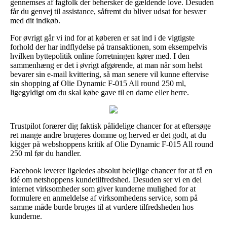
gennemses af fagfolk der behersker de gældende love. Desuden
får du genvej til assistance, såfremt du bliver udsat for besvær
med dit indkøb.
For øvrigt går vi ind for at køberen er sat ind i de vigtigste
forhold der har indflydelse på transaktionen, som eksempelvis
hvilken byttepolitik online forretningen kører med. I den
sammenhæng er det i øvrigt afgørende, at man når som helst
bevarer sin e-mail kvittering, så man senere vil kunne eftervise
sin shopping af Olie Dynamic F-015 All round 250 ml,
ligegyldigt om du skal købe gave til en dame eller herre.
Trustpilot forærer dig faktisk pålidelige chancer for at eftersøge
ret mange andre brugeres domme og herved er det godt, at du
kigger på webshoppens kritik af Olie Dynamic F-015 All round
250 ml før du handler.
Facebook leverer ligeledes absolut belejlige chancer for at få en
idé om netshoppens kundetilfredshed. Desuden ser vi en del
internet virksomheder som giver kunderne mulighed for at
formulere en anmeldelse af virksomhedens service, som på
samme måde burde bruges til at vurdere tilfredsheden hos
kunderne.