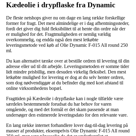
Kædeolie i drypflaske fra Dynamic
De fleste netshops giver nu om dage en lang række forskellige
former for fragt. Det mest almindelige er i dag afhentningssteder,
fordi det giver dig fuld fleksibilitet til at hente din ordre når der
er mulighed for det. Fragtmuligheden er nemlig vældig
overkommelig, og endda også den mest letkøbte
leveringsmetode ved køb af Olie Dynamic F-015 All round 250
ml.
Du kan alternativt tænke over at bestille ordren til levering til din
adresse eller ud til dit arbejde. Leveringsmetoden er somme tider
lidt mindre prisbillig, men desuden virkelig fleksibel. Den mest
letkøbte mulighed for levering er dog at du selv henter ordren,
som dog nødvendiggør at du befinder dig med kort afstand til
online virksomhedens bopæl.
Fragttiden på Kædeolie i drypflaske kan i nogle tilfælde være
særdeles bestemmende forudsat du har behov for varen
omgående, og med det formål er det skam passende at man
undersøger den estimerede leveringsdato for den relevante vare.
En lang række internet forhandlere lover dag-til-dag levering på
masser af produkter, eksempelvis Olie Dynamic F-015 All round