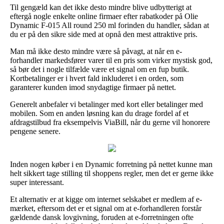
Til gengæld kan det ikke desto mindre blive udbytterigt at
eftergå nogle enkelte online firmaer efter rabatkoder på Olie
Dynamic F-015 All round 250 ml forinden du handler, sådan at
du er på den sikre side med at opnå den mest attraktive pris.
Man må ikke desto mindre være så påvagt, at når en e-
forhandler markedsfører varer til en pris som virker mystisk god,
så bør det i nogle tilfælde være et signal om en fup butik.
Kortbetalinger er i hvert fald inkluderet i en orden, som
garanterer kunden imod snydagtige firmaer på nettet.
Generelt anbefaler vi betalinger med kort eller betalinger med
mobilen. Som en anden løsning kan du drage fordel af et
afdragstilbud fra eksempelvis ViaBill, når du gerne vil honorere
pengene senere.
Inden nogen køber i en Dynamic forretning på nettet kunne man
helt sikkert tage stilling til shoppens regler, men det er gerne ikke
super interessant.
Et alternativ er at kigge om internet selskabet er medlem af e-
mærket, eftersom det er et signal om at e-forhandleren forstår
gældende dansk lovgivning, foruden at e-forretningen ofte