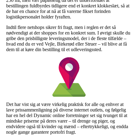
250 ml, men vær påpasselig da det er underforstået at
bestillingen fuldbyrdes tidligere end et konkret klokkeslæt, så at
de har en chance for at nå at få varerne fikset forinden
logistikpersonalet holder fyraften.
Indtil flere netshops sikrer fri fragt, men i reglen er det så
nødvendigt at der shoppes for en konkret sum. I øvrigt skulle du
gribe den prisbilligste leveringsmodel, der i de fleste tilfælde –
hvad end du er ved Vejle, Birkerød eller Struer – vil blive at få
dem til at køre din bestilling til et udleveringssted.
Det har vist sig at være virkelig praktisk for alle og enhver at
lave prissammenligning på diverse internet outlets, og følgelig
har en hel del Dynamic online forretninger set sig tvunget til at
mindske priserne på deres varer – til drenge og piger, og
endvidere også til kvinder og mænd – eftertrykkeligt, og endda
nogle gange garantere portofri fragt.