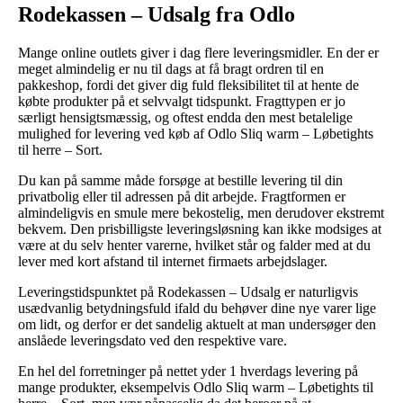
Rodekassen – Udsalg fra Odlo
Mange online outlets giver i dag flere leveringsmidler. En der er
meget almindelig er nu til dags at få bragt ordren til en
pakkeshop, fordi det giver dig fuld fleksibilitet til at hente de
købte produkter på et selvvalgt tidspunkt. Fragttypen er jo
særligt hensigtsmæssig, og oftest endda den mest betalelige
mulighed for levering ved køb af Odlo Sliq warm – Løbetights
til herre – Sort.
Du kan på samme måde forsøge at bestille levering til din
privatbolig eller til adressen på dit arbejde. Fragtformen er
almindeligvis en smule mere bekostelig, men derudover ekstremt
bekvem. Den prisbilligste leveringsløsning kan ikke modsiges at
være at du selv henter varerne, hvilket står og falder med at du
lever med kort afstand til internet firmaets arbejdslager.
Leveringstidspunktet på Rodekassen – Udsalg er naturligvis
usædvanlig betydningsfuld ifald du behøver dine nye varer lige
om lidt, og derfor er det sandelig aktuelt at man undersøger den
anslåede leveringsdato ved den respektive vare.
En hel del forretninger på nettet yder 1 hverdags levering på
mange produkter, eksempelvis Odlo Sliq warm – Løbetights til