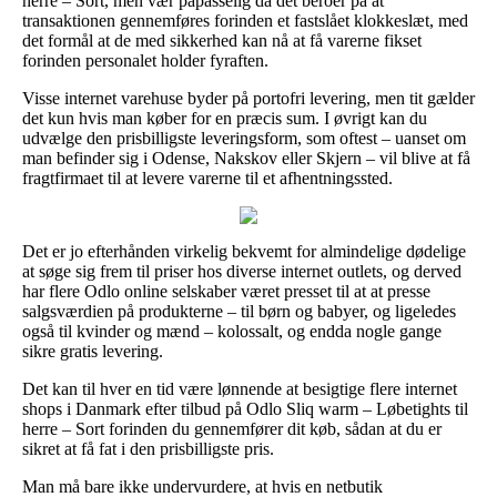
herre – Sort, men vær påpasselig da det beroer på at
transaktionen gennemføres forinden et fastslået klokkeslæt, med
det formål at de med sikkerhed kan nå at få varerne fikset
forinden personalet holder fyraften.
Visse internet varehuse byder på portofri levering, men tit gælder
det kun hvis man køber for en præcis sum. I øvrigt kan du
udvælge den prisbilligste leveringsform, som oftest – uanset om
man befinder sig i Odense, Nakskov eller Skjern – vil blive at få
fragtfirmaet til at levere varerne til et afhentningssted.
Det er jo efterhånden virkelig bekvemt for almindelige dødelige
at søge sig frem til priser hos diverse internet outlets, og derved
har flere Odlo online selskaber været presset til at at presse
salgsværdien på produkterne – til børn og babyer, og ligeledes
også til kvinder og mænd – kolossalt, og endda nogle gange
sikre gratis levering.
Det kan til hver en tid være lønnende at besigtige flere internet
shops i Danmark efter tilbud på Odlo Sliq warm – Løbetights til
herre – Sort forinden du gennemfører dit køb, sådan at du er
sikret at få fat i den prisbilligste pris.
Man må bare ikke undervurdere, at hvis en netbutik