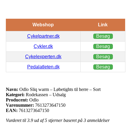
Webshop
Link
Cykelpartner.dk
Besøg
Cykler.dk
Besøg
Cykelexperten.dk
Besøg
Pedalatleten.dk
Besøg
Navn:
Odlo Sliq warm – Løbetights til herre – Sort
Kategori:
Rodekassen – Udsalg
Producent:
Odlo
Varenummer:
7613273647150
EAN:
7613273647150
Vurderet til
3.9
ud af 5 stjerner baseret på
3
anmeldelser