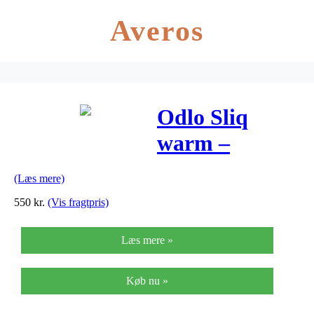
Averos
Odlo Sliq
warm –
Løbetights til
(Læs mere)
herre – Sort
550
kr.
(Vis fragtpris)
Læs mere »
Køb nu »