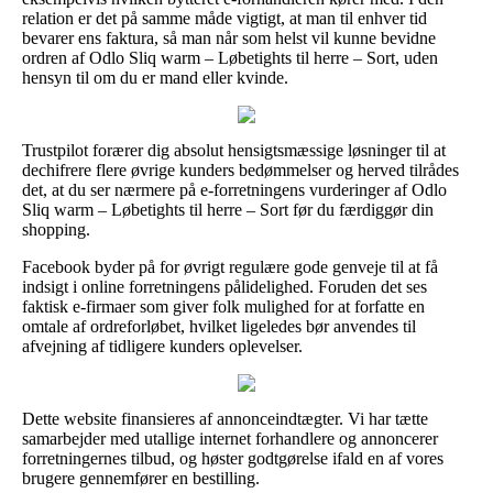
relation er det på samme måde vigtigt, at man til enhver tid
bevarer ens faktura, så man når som helst vil kunne bevidne
ordren af Odlo Sliq warm – Løbetights til herre – Sort, uden
hensyn til om du er mand eller kvinde.
Trustpilot forærer dig absolut hensigtsmæssige løsninger til at
dechifrere flere øvrige kunders bedømmelser og herved tilrådes
det, at du ser nærmere på e-forretningens vurderinger af Odlo
Sliq warm – Løbetights til herre – Sort før du færdiggør din
shopping.
Facebook byder på for øvrigt regulære gode genveje til at få
indsigt i online forretningens pålidelighed. Foruden det ses
faktisk e-firmaer som giver folk mulighed for at forfatte en
omtale af ordreforløbet, hvilket ligeledes bør anvendes til
afvejning af tidligere kunders oplevelser.
Dette website finansieres af annonceindtægter. Vi har tætte
samarbejder med utallige internet forhandlere og annoncerer
forretningernes tilbud, og høster godtgørelse ifald en af vores
brugere gennemfører en bestilling.