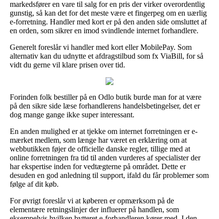
markedsfører en vare til salg for en pris der virker overordentlig
gunstig, så kan det for det meste være et fingerpeg om en uærlig
e-forretning. Handler med kort er på den anden side omsluttet af
en orden, som sikrer en imod svindlende internet forhandlere.
Generelt foreslår vi handler med kort eller MobilePay. Som
alternativ kan du udnytte et afdragstilbud som fx ViaBill, for så
vidt du gerne vil klare prisen over tid.
Forinden folk bestiller på en Odlo butik burde man for at være
på den sikre side læse forhandlerens handelsbetingelser, det er
dog mange gange ikke super interessant.
En anden mulighed er at tjekke om internet forretningen er e-
mærket medlem, som længe har været en erklæring om at
webbutikken føjer de officielle danske regler, tillige med at
online forretningen fra tid til anden vurderes af specialister der
har ekspertise inden for vedtægterne på området. Dette er
desuden en god anledning til support, ifald du får problemer som
følge af dit køb.
For øvrigt foreslår vi at køberen er opmærksom på de
elementære retningslinjer der influerer på handlen, som
eksempelvis hvilken bytteret e-forhandleren kører med. I den