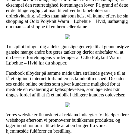
eksempel den returrettighed forretningen lover. På grund af dette
er det tillige vigtigt, at man til enhver tid bibeholder sin
ordrekvittering, således man når som helst vil kunne eftervise sin
shopping af Odlo Polyknit Warm – Løbehue – Hvid, uafhængig
om man skal shoppe til en herre eller dame.
Trustpilot bringer dig aldeles gunstige genveje til at gennemstøve
ganske mange andre brugeres tanker og derfor anbefaler vi, at
du beser e-forretningens vurderinger af Odlo Polyknit Warm –
Løbehue – Hvid før du shopper.
Facebook tilbyder på samme måde ultra strålende genveje til at
få et kig ind i internet forhandlerens kundetilfredshed. Desuden
ses endda online outlets som giver kunderne mulighed for at
meddele en evaluering af købsoplevelsen, som ligeledes bør
drages fordel af til at få et indblik i tidligere kunders oplevelser.
Vores website er finansieret af reklameindtægter. Vi hjælper flere
webshops eftersom vi promoverer butikkernes produkter, og
tager imod honorar i tilfælde af at en bruger fra vores
hjemmeside fuldfører en bestilling.