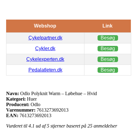
Webshop
Link
Cykelpartner.dk
Besøg
Cykler.dk
Besøg
Cykelexperten.dk
Besøg
Pedalatleten.dk
Besøg
Navn:
Odlo Polyknit Warm – Løbehue – Hvid
Kategori:
Huer
Producent:
Odlo
Varenummer:
7613273692013
EAN:
7613273692013
Vurderet til
4.1
ud af 5 stjerner baseret på
25
anmeldelser