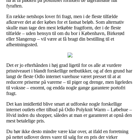
nå at få pakken på posthuset forinden de lageransatte har
fyraften.
En række netshops lover fri fragt, men i de fleste tilfælde
afkræver det at der købes for et fastsat beløb. Som alternativ
skulle man tage den mest letkøbte fragtform, der i de fleste
tilfælde – uden hensyn til om du bor i København, Birkerød
eller Slangerup – vil være at få bragt din bestilling til et
afhentningssted.
Det er jo efterhånden i høj grad ligetil for os alle at vurdere
prisniveauet i blandt forskellige netbutikker, og af den grund har
langt de fleste Odlo internet varehuse været presset til at at
reducere priserne på varerne – til piger og drenge, men ligeledes
til voksne – enormt, og endda nogle gange garantere portofri
fragt.
Det kan imidlertid blive smart at udforske nogle forskellige
internet outlets efter tilbud på Odlo Polyknit Warm – Løbehue –
Hvid inden du shopper, således at man er garanteret at opnå den
mest betalelige pris.
Du bør ikke desto mindre være klar over, at ifald en forretning
på nettet udlover deres varer til salg for en pris der virker