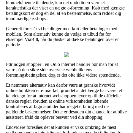
himmelråbende tiltalende, kan det undertiden være et
karakteristika der viser en uægte e-forretning. Køb med gængse
betalingskort er dog en del af en bestemmelse, som redder dig
imod uærlige e-shops.
Generelt foreslår vi betalinger med kort eller betalinger med
mobilen. Som alternativ kunne du vælge et tilbud fra for
eksempel ViaBill, når du ønsker at dække betalingen over en
periode.
Før nogen shopper i en Odlo internet handler bør man for at
være på den sikre side overveje webbutikkens
forretningsbetingelser, dog er det ofte ikke videre spændende.
Et nemmere alternativ kan derfor være at granske hvorvidt
online butikken er e-mærket, grundet at det længe har været et
kendetegn for at internet webshoppen lever op til de officielle
danske regler, foruden at online virksomheden løbende
kontrolleres af fagmænd der har meget erfaring med de
gældende bestemmelser. Dette er desuden din chance for at blive
assisteret, ifald du oplever besvær ved din shopping.
Endvidere foreslåes det at kunden er vaks omkring de mest
vedkommende retningslinjer i forbindelse med bestillingen, for