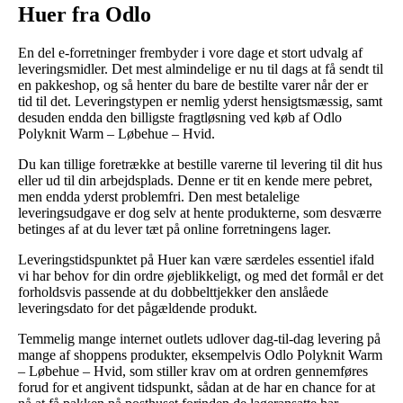
Huer fra Odlo
En del e-forretninger frembyder i vore dage et stort udvalg af
leveringsmidler. Det mest almindelige er nu til dags at få sendt til
en pakkeshop, og så henter du bare de bestilte varer når der er
tid til det. Leveringstypen er nemlig yderst hensigtsmæssig, samt
desuden endda den billigste fragtløsning ved køb af Odlo
Polyknit Warm – Løbehue – Hvid.
Du kan tillige foretrække at bestille varerne til levering til dit hus
eller ud til din arbejdsplads. Denne er tit en kende mere pebret,
men endda yderst problemfri. Den mest betalelige
leveringsudgave er dog selv at hente produkterne, som desværre
betinges af at du lever tæt på online forretningens lager.
Leveringstidspunktet på Huer kan være særdeles essentiel ifald
vi har behov for din ordre øjeblikkeligt, og med det formål er det
forholdsvis passende at du dobbelttjekker den anslåede
leveringsdato for det pågældende produkt.
Temmelig mange internet outlets udlover dag-til-dag levering på
mange af shoppens produkter, eksempelvis Odlo Polyknit Warm
– Løbehue – Hvid, som stiller krav om at ordren gennemføres
forud for et angivent tidspunkt, sådan at de har en chance for at