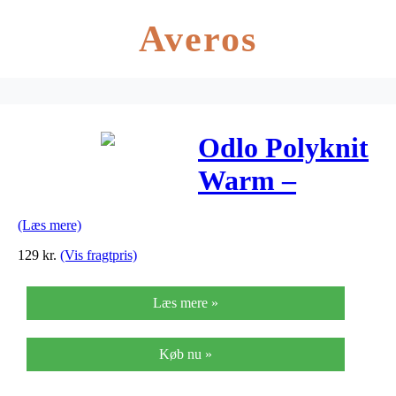
Averos
Odlo Polyknit
Warm –
Løbehue –
(Læs mere)
Hvid
129
kr.
(Vis fragtpris)
Læs mere »
Køb nu »