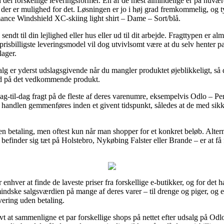
 del forskellige leveringsformer. En af de mest almindelige er på nuvær
der er mulighed for det. Løsningen er jo i høj grad fremkommelig, og ty
ance Windshield XC-skiing light shirt – Dame – Sort/blå.
dt til din lejlighed eller hus eller ud til dit arbejde. Fragttypen er al
sbilligste leveringsmodel vil dog utvivlsomt være at du selv henter pa
lager.
g er yderst udslagsgivende når du mangler produktet øjeblikkeligt, så 
id på det vedkommende produkt.
il dag-til-dag fragt på de fleste af deres varenumre, eksempelvis Odlo – 
at handlen gemmenføres inden et givent tidspunkt, således at de med sikk
en betaling, men oftest kun når man shopper for et konkret beløb. Altern
befinder sig tæt på Holstebro, Nykøbing Falster eller Brande – er at få fr
nhver at finde de laveste priser fra forskellige e-butikker, og for det ha
dske salgsværdien på mange af deres varer – til drenge og piger, og 
vering uden betaling.
t at sammenligne et par forskellige shops på nettet efter udsalg på Od