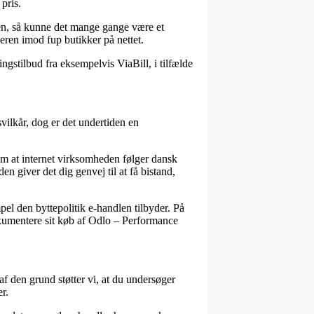
pris.
den, så kunne det mange gange være et
eren imod fup butikker på nettet.
gstilbud fra eksempelvis ViaBill, i tilfælde
vilkår, dog er det undertiden en
om at internet virksomheden følger dansk
 giver det dig genvej til at få bistand,
pel den byttepolitik e-handlen tilbyder. På
dokumentere sit køb af Odlo – Performance
f den grund støtter vi, at du undersøger
r.