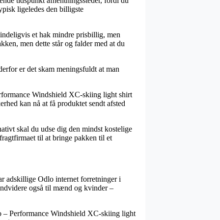
ende tidspunkt afhentningssteder, fordi du
pisk ligeledes den billigste
mindeligvis et hak mindre prisbillig, men
kken, men dette står og falder med at du
derfor er det skam meningsfuldt at man
Performance Windshield XC-skiing light shirt
erhed kan nå at få produktet sendt afsted
ativt skal du udse dig den mindst kostelige
agtfirmaet til at bringe pakken til et
r adskillige Odlo internet forretninger i
endvidere også til mænd og kvinder –
lo – Performance Windshield XC-skiing light