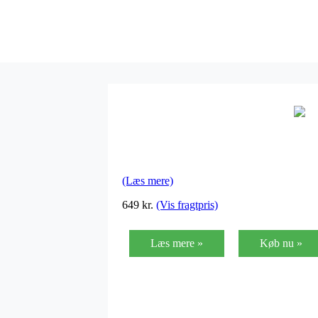
(Læs mere)
649
kr.
(Vis fragtpris)
Læs mere »
Køb nu »