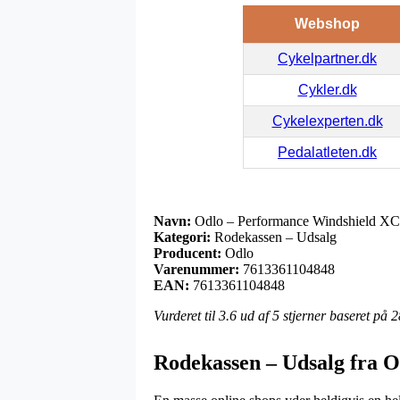
Webshop
Cykelpartner.dk
Cykler.dk
Cykelexperten.dk
Pedalatleten.dk
Navn:
Odlo – Performance Windshield XC-sk
Kategori:
Rodekassen – Udsalg
Producent:
Odlo
Varenummer:
7613361104848
EAN:
7613361104848
Vurderet til
3.6
ud af 5 stjerner baseret på
2
Rodekassen – Udsalg fra O