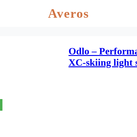
Averos
Odlo – Perform
XC-skiing light 
Sort/blå