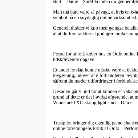
shirt – Dame – Sort/blå inden du gennemfører 
Man må bare være så påvagt, at hvis en e-ha
symbol på en snydagtig online virksomhed. Ha
Generelt tilråder vi køb med gængse betalin
af at du foretrækker at godtgøre omkostning
Forud for at folk køber hos en Odlo online f
tidskrævende opgave.
Et andet forslag kunne måske være at tjekk
lovgivning, udover at e-forhandleren jævnli
såfremt du møder udfordringer i forbindelse
Desuden går vi ind for at kunden er vaks omk
grund af dette er det i øvrigt afgørende, at
Windshield XC-skiing light shirt – Dame – S
Trustpilot bringer dig egentlig pæne chance
online forretningens kritik af Odlo – Perfor