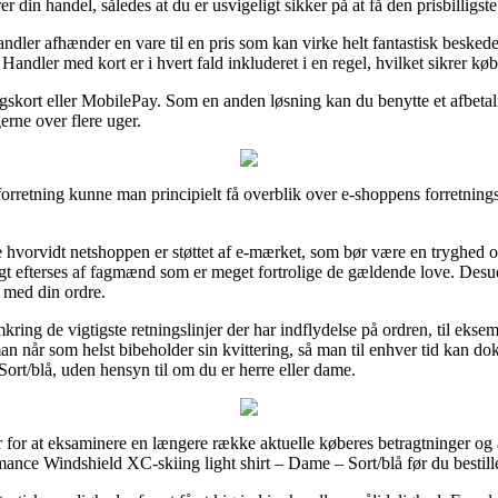
din handel, således at du er usvigeligt sikker på at få den prisbilligste 
ndler afhænder en vare til en pris som kan virke helt fantastisk beske
ndler med kort er i hvert fald inkluderet i en regel, hvilket sikrer køb
gskort eller MobilePay. Som en anden løsning kan du benytte et afbetalin
erne over flere uger.
orretning kunne man principielt få overblik over e-shoppens forretnings
e hvorvidt netshoppen er støttet af e-mærket, som bør være en tryghed 
gt efterses af fagmænd som er meget fortrolige de gældende love. Desuden
 med din ordre.
ring de vigtigste retningslinjer der har indflydelse på ordren, til eksem
 man når som helst bibeholder sin kvittering, så man til enhver tid kan 
ort/blå, uden hensyn til om du er herre eller dame.
r for at eksaminere en længere række aktuelle køberes betragtninger og a
mance Windshield XC-skiing light shirt – Dame – Sort/blå før du bestille