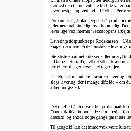
En masse online shops yder heldigvis en hel
dermed nemt kan hente de bestilte varer når 
leveringsløsning ved køb af Odlo – Perform
Du kunne også planlægge at få produkterne sen
ydermere ualmindeligt overkommelig. Den pri
lever lige ved internet webshoppens arbejds
Leveringstidspunktet på Rodekassen – Udsal
kigger nærmere på den anslåede leveringst
Størstedelen af netbutikker stiller udsigt t
– Dame – Sort/blå, hvilket stiller krav om 
forud for at lagerpersonalet tager hjem.
Enkelte e-forhandlere præsterer levering ud
slags levering, der i mange tilfælde – om du 
afhentningssted.
Det er efterhånden vældig uproblematisk for e
Danmark ikke kunne lade være med at formin
drastisk, og endda nogle gange garantere le
Til gengæld kan det immervæk være lukrativ