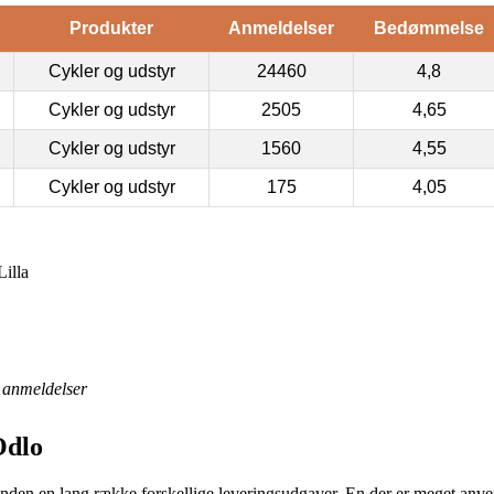
Produkter
Anmeldelser
Bedømmelse
Cykler og udstyr
24460
4,8
Cykler og udstyr
2505
4,65
Cykler og udstyr
1560
4,55
Cykler og udstyr
175
4,05
illa
anmeldelser
Odlo
ånden en lang række forskellige leveringsudgaver. En der er meget anven