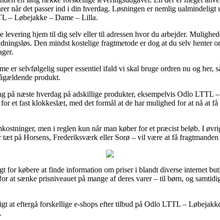
arer når det passer ind i din hverdag. Løsningen er nemlig ualmindeligt
TTL – Løbejakke – Dame – Lilla.
evering hjem til dig selv eller til adressen hvor du arbejder. Mulighe
ingsløs. Den mindst kostelige fragtmetode er dog at du selv henter ord
ager.
 er selvfølgelig super essentiel ifald vi skal bruge ordren nu og her, så
 pågældende produkt.
ring på næste hverdag på adskillige produkter, eksempelvis Odlo LTTL
d for et fast klokkeslæt, med det formål at de har mulighed for at nå at få
mkostninger, men i reglen kun når man køber for et præcist beløb. I øvri
 tæt på Horsens, Frederiksværk eller Sorø – vil være at få fragtmanden t
t for købere at finde information om priser i blandt diverse internet bu
or at sænke prisniveauet på mange af deres varer – til børn, og samtidi
igt at eftergå forskellige e-shops efter tilbud på Odlo LTTL – Løbejakke
.