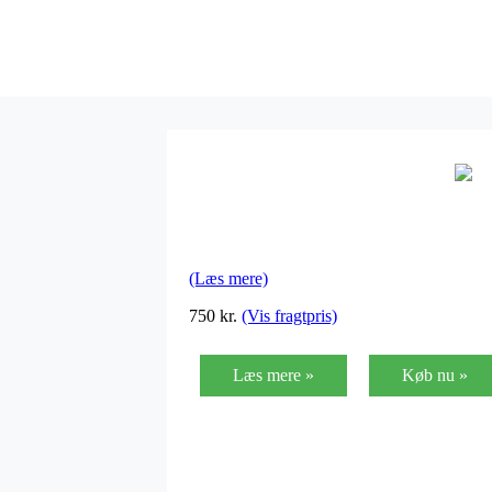
(Læs mere)
750
kr.
(Vis fragtpris)
Læs mere »
Køb nu »