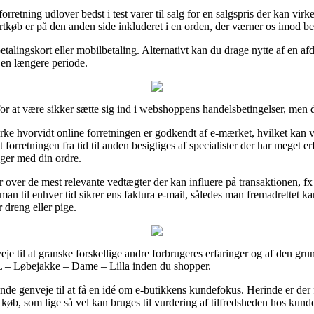
orretning udlover bedst i test varer til salg for en salgspris der kan vir
rtkøb er på den anden side inkluderet i en orden, der værner os imod be
 betalingskort eller mobilbetaling. Alternativt kan du drage nytte af en a
 en længere periode.
r at være sikker sætte sig ind i webshoppens handelsbetingelser, men d
ke hvorvidt online forretningen er godkendt af e-mærket, hvilket kan v
 at forretningen fra tid til anden besigtiges af specialister der har meget 
nger med din ordre.
r over de mest relevante vedtægter der kan influere på transaktionen, fx de
an til enhver tid sikrer ens faktura e-mail, således man fremadrettet k
dreng eller pige.
eje til at granske forskellige andre forbrugeres erfaringer og af den grund
L – Løbejakke – Dame – Lilla inden du shopper.
ende genveje til at få en idé om e-butikkens kundefokus. Herinde er de
køb, som lige så vel kan bruges til vurdering af tilfredsheden hos kund