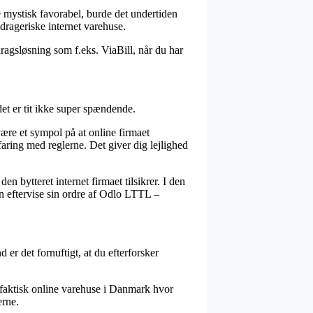
ke mystisk favorabel, burde det undertiden
drageriske internet varehuse.
fdragsløsning som f.eks. ViaBill, når du har
et er tit ikke super spændende.
ære et sympol på at online firmaet
erfaring med reglerne. Det giver dig lejlighed
n bytteret internet firmaet tilsikrer. I den
an eftervise sin ordre af Odlo LTTL –
 er det fornuftigt, at du efterforsker
r faktisk online varehuse i Danmark hvor
erne.