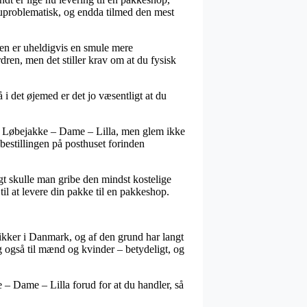
 uproblematisk, og endda tilmed den mest
den er uheldigvis en smule mere
ren, men det stiller krav om at du fysisk
 i det øjemed er det jo væsentligt at du
 – Løbejakke – Dame – Lilla, men glem ikke
 bestillingen på posthuset forinden
gt skulle man gribe den mindst kostelige
il at levere din pakke til en pakkeshop.
tikker i Danmark, og af den grund har langt
g også til mænd og kvinder – betydeligt, og
 – Dame – Lilla forud for at du handler, så