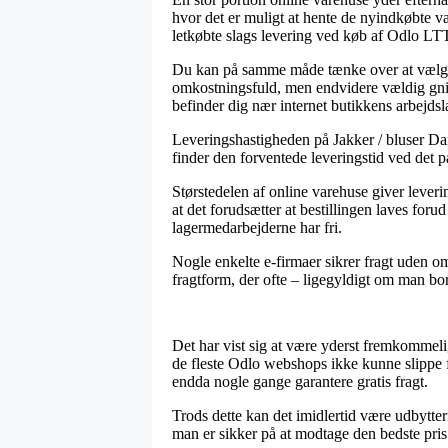
hvor det er muligt at hente de nyindkøbte v
letkøbte slags levering ved køb af Odlo L
Du kan på samme måde tænke over at vælge l
omkostningsfuld, men endvidere vældig gnidn
befinder dig nær internet butikkens arbejdsl
Leveringshastigheden på Jakker / bluser Dame
finder den forventede leveringstid ved det
Størstedelen af online varehuse giver leve
at det forudsætter at bestillingen laves foru
lagermedarbejderne har fri.
Nogle enkelte e-firmaer sikrer fragt uden o
fragtform, der ofte – ligegyldigt om man bor
Det har vist sig at være yderst fremkommelig
de fleste Odlo webshops ikke kunne slippe f
endda nogle gange garantere gratis fragt.
Trods dette kan det imidlertid være udbytter
man er sikker på at modtage den bedste pris