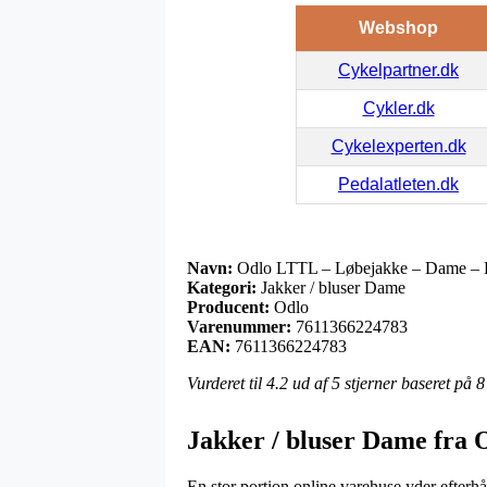
Webshop
Cykelpartner.dk
Cykler.dk
Cykelexperten.dk
Pedalatleten.dk
Navn:
Odlo LTTL – Løbejakke – Dame – L
Kategori:
Jakker / bluser Dame
Producent:
Odlo
Varenummer:
7611366224783
EAN:
7611366224783
Vurderet til
4.2
ud af 5 stjerner baseret på
8
Jakker / bluser Dame fra 
En stor portion online varehuse yder efterh