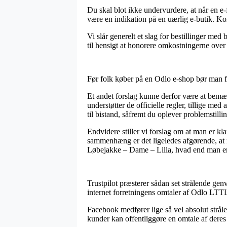
Du skal blot ikke undervurdere, at når en e-f
være en indikation på en uærlig e-butik. Ko
Vi slår generelt et slag for bestillinger med
til hensigt at honorere omkostningerne over
Før folk køber på en Odlo e-shop bør man fo
Et andet forslag kunne derfor være at bemær
understøtter de officielle regler, tillige med
til bistand, såfremt du oplever problemstilli
Endvidere stiller vi forslag om at man er kla
sammenhæng er det ligeledes afgørende, at m
Løbejakke – Dame – Lilla, hvad end man er 
Trustpilot præsterer sådan set strålende genv
internet forretningens omtaler af Odlo LTT
Facebook medfører lige så vel absolut strål
kunder kan offentliggøre en omtale af deres 