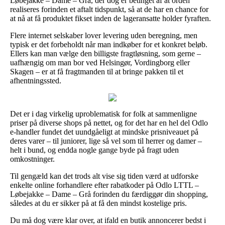
Løbejakke – Dame – Grå, der dog er betinget af at orden
realiseres forinden et aftalt tidspunkt, så at de har en chance for
at nå at få produktet fikset inden de lageransatte holder fyraften.
Flere internet selskaber lover levering uden beregning, men
typisk er det forbeholdt når man indkøber for et konkret beløb.
Ellers kan man vælge den billigste fragtløsning, som gerne –
uafhængig om man bor ved Helsingør, Vordingborg eller
Skagen – er at få fragtmanden til at bringe pakken til et
afhentningssted.
Det er i dag virkelig uproblematisk for folk at sammenligne
priser på diverse shops på nettet, og for det har en hel del Odlo
e-handler fundet det uundgåeligt at mindske prisniveauet på
deres varer – til juniorer, lige så vel som til herrer og damer –
helt i bund, og endda nogle gange byde på fragt uden
omkostninger.
Til gengæld kan det trods alt vise sig tiden værd at udforske
enkelte online forhandlere efter rabatkoder på Odlo LTTL –
Løbejakke – Dame – Grå forinden du færdiggør din shopping,
således at du er sikker på at få den mindst kostelige pris.
Du må dog være klar over, at ifald en butik annoncerer bedst i