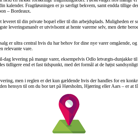
din kalender. Fragtløsningen er jo særligt bekvem, samt endda tillige de
coon – Bordeaux.
t leveret til din private bopæl eller til din arbejdsplads. Muligheden er
ste leveringsmanér er utvivlsomt at hente varerne selv, men dette beroer
g er ultra central hvis du har behov for dine nye varer omgående, og d
n relevante vare.
-til-dag levering på mange varer, eksempelvis Odlo letvægts-dunjakke 
des tidligere end et fast tidspunkt, med det formål at de højst sandsynligt
levering, men i reglen er det kun gældende hvis der handles for en konkre
uden hensyn til om du bor tæt på Hørsholm, Hjørring eller Aars – er at få