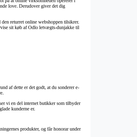
pol på at online virksomheden opererer i
dende love. Derudover giver det dig
 den returret online webshoppen tilsikrer.
rvise sit køb af Odlo letvægts-dunjakke til
nd af dette er det godt, at du sonderer e-
e.
ser vi en del internet butikker som tilbyder
 glade kunderne er.
etningernes produkter, og får honorar under