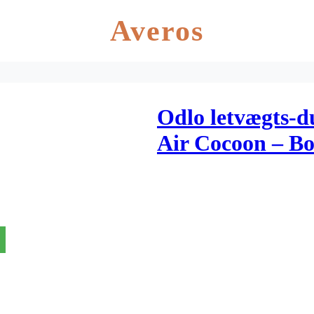
Averos
Odlo letvægts-d
Air Cocoon – B