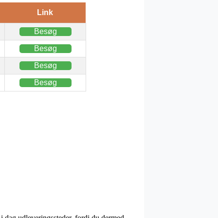
Link
Besøg
Besøg
Besøg
Besøg
 i dag udleveringssteder, fordi du dermed