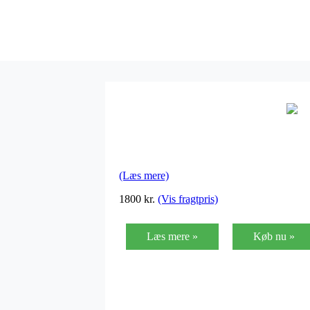
(Læs mere)
1800
kr.
(Vis fragtpris)
Læs mere »
Køb nu »