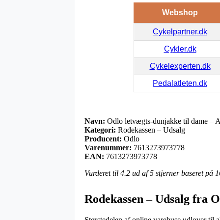
Webshop
Cykelpartner.dk
Cykler.dk
Cykelexperten.dk
Pedalatleten.dk
Navn:
Odlo letvægts-dunjakke til dame – 
Kategori:
Rodekassen – Udsalg
Producent:
Odlo
Varenummer:
7613273973778
EAN:
7613273973778
Vurderet til
4.2
ud af 5 stjerner baseret på
1
Rodekassen – Udsalg fra O
Størstedelen af online varehuse udlover til 