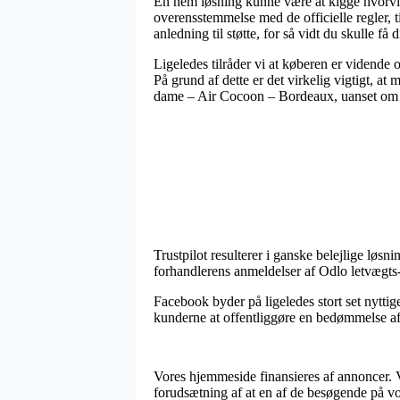
En nem løsning kunne være at kigge hvorvidt
overensstemmelse med de officielle regler, t
anledning til støtte, for så vidt du skulle f
Ligeledes tilråder vi at køberen er vidende 
På grund af dette er det virkelig vigtigt, at
dame – Air Cocoon – Bordeaux, uanset om ma
Trustpilot resulterer i ganske belejlige løs
forhandlerens anmeldelser af Odlo letvægts
Facebook byder på ligeledes stort set nyttige
kunderne at offentliggøre en bedømmelse af k
Vores hjemmeside finansieres af annoncer. Vi
forudsætning af at en af de besøgende på vo