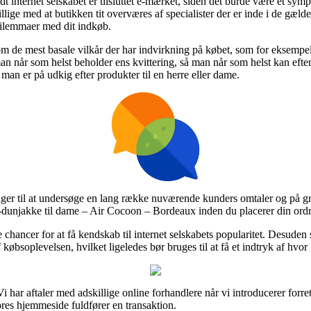
 internet selskabet er tilsluttet e-mærket, siden det burde være et sym
illige med at butikken tit overværes af specialister der er inde i de gæl
å dilemmaer med dit indkøb.
om de mest basale vilkår der har indvirkning på købet, som for eksempel
 man når som helst beholder ens kvittering, så man når som helst kan efte
n er på udkig efter produkter til en herre eller dame.
ninger til at undersøge en lang række nuværende kunders omtaler og på gru
-dunjakke til dame – Air Cocoon – Bordeaux inden du placerer din ordr
 chancer for at få kendskab til internet selskabets popularitet. Desuden 
øbsoplevelsen, hvilket ligeledes bør bruges til at få et indtryk af hvor
 har aftaler med adskillige online forhandlere når vi introducerer forr
res hjemmeside fuldfører en transaktion.