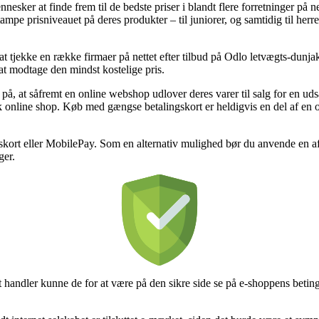
ennesker at finde frem til de bedste priser i blandt flere forretninger på 
 stampe prisniveauet på deres produkter – til juniorer, og samtidig til h
at tjekke en række firmaer på nettet efter tilbud på Odlo letvægts-dun
at modtage den mindst kostelige pris.
 at såfremt en online webshop udlover deres varer til salg for en uds
 online shop. Køb med gængse betalingskort er heldigvis en del af en o
gskort eller MobilePay. Som en alternativ mulighed bør du anvende en afb
ger.
t handler kunne de for at være på den sikre side se på e-shoppens beting