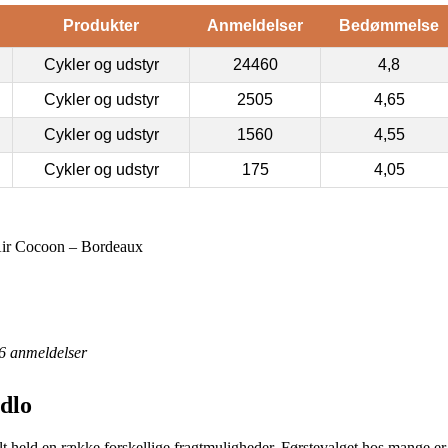
Produkter
Anmeldelser
Bedømmelse
Cykler og udstyr
24460
4,8
Cykler og udstyr
2505
4,65
Cykler og udstyr
1560
4,55
Cykler og udstyr
175
4,05
Air Cocoon – Bordeaux
6
anmeldelser
dlo
alt held en række forskellige fragtmuligheder. Førstevalget hos mange er