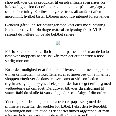
shop udbyder deres produkter til en udsalgspris som anses for
kolossalt god, bør det ofte være en indikation på en snydagtig
online forretning. Kortbestillinger er trods alt omfattet af en
anordning, hvilket bistår køberen imod fup internet foretagender.
Generelt går vi ind for betalinger med kort eller mobilbetaling.
Som alternativ kan du drage nytte af en løsning fra fx ViaBill,
såfremt du hellere vil betale beløbet senere.
Før folk handler i en Odlo forhandler på nettet bør man de facto
bese webshoppens handelsvilkår, men det er undertiden ikke
særlig morsomt.
En anden mulighed er at finde ud af hvorvidt internet shoppen er
e-mærket medlem, hvilket generelt er et fingerpeg om at internet
shoppen efterlever de danske love, samt at virksomheden
regelmæssigt undersøges af eksperter der har meget erfaring med
vedtægterne på området. Derudover tilbydes du anledning til
støtte, ifald du skulle få vanskeligheder som følge af din ordre.
Yderligere er det en hjælp at køberen er påpasselig med de
primære vedtægter der gælder for købet, f.eks. den byttepolitik
forretningen har. I relation til det er det tilmed afgørende, at man
når som helst gemmer sin ordremail, således man fremadrettet