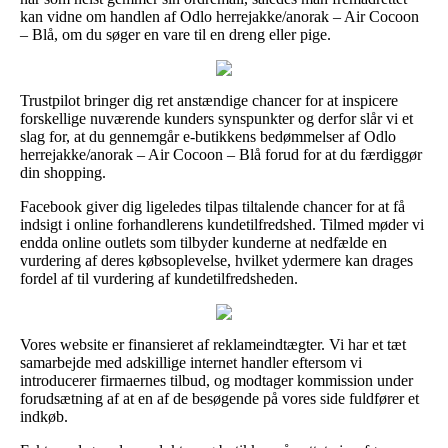
kan vidne om handlen af Odlo herrejakke/anorak – Air Cocoon
– Blå, om du søger en vare til en dreng eller pige.
Trustpilot bringer dig ret anstændige chancer for at inspicere
forskellige nuværende kunders synspunkter og derfor slår vi et
slag for, at du gennemgår e-butikkens bedømmelser af Odlo
herrejakke/anorak – Air Cocoon – Blå forud for at du færdiggør
din shopping.
Facebook giver dig ligeledes tilpas tiltalende chancer for at få
indsigt i online forhandlerens kundetilfredshed. Tilmed møder vi
endda online outlets som tilbyder kunderne at nedfælde en
vurdering af deres købsoplevelse, hvilket ydermere kan drages
fordel af til vurdering af kundetilfredsheden.
Vores website er finansieret af reklameindtægter. Vi har et tæt
samarbejde med adskillige internet handler eftersom vi
introducerer firmaernes tilbud, og modtager kommission under
forudsætning af at en af de besøgende på vores side fuldfører et
indkøb.