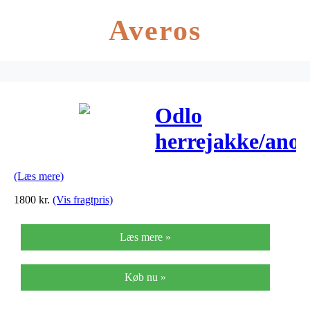
Averos
Odlo
herrejakke/ano
– Air Cocoon –
(Læs mere)
Blå
1800
kr.
(Vis fragtpris)
Læs mere »
Køb nu »