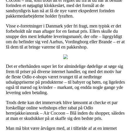
Cocoon – Blå, som trods alt er regnet ud fra at du når at bestille
forinden et nøjagtigt klokkeslæt, med det formål at de
sandsynligvis kan nå at få de nye varer ekspederet forinden
pakkemedarbejderne holder fyraften.
Visse e-forretninger i Danmark yder fri fragt, men typisk er det
forbeholdt når man aftager for en fastsat pris. Ellers skulle du
snuppe den mest letkøbte leveringsmanér, der ofte – ligegyldigt
om du befinder sig ved Aarhus, Vordingborg eller Brande – er at
få dem til at bringe varerne til en pakkeshop.
Det er efterhånden super let for almindelige dødelige at søge sig
frem til priser på diverse internet handler, og med det motiv har
de fleste Odlo e-shops været tvunget til at nedbringe
udsalgspriserne på produkterne – til babyer og børn, og ligeledes
også til mænd og kvinder – markant, og endda nogle gange yde
levering uden betaling.
Trods dette kan det immervæk blive lønsomt at checke et par
forskellige online webshops efter rabat på Odlo
herrejakke/anorak – Air Cocoon – Blå inden du shopper, således
at man er skudsikker på at skaffe sig den bedste pris.
Man må blot være årvågen med, at i tilfælde af at en internet