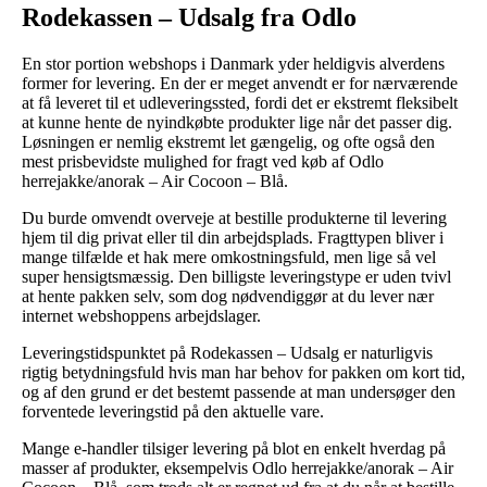
Rodekassen – Udsalg fra Odlo
En stor portion webshops i Danmark yder heldigvis alverdens
former for levering. En der er meget anvendt er for nærværende
at få leveret til et udleveringssted, fordi det er ekstremt fleksibelt
at kunne hente de nyindkøbte produkter lige når det passer dig.
Løsningen er nemlig ekstremt let gængelig, og ofte også den
mest prisbevidste mulighed for fragt ved køb af Odlo
herrejakke/anorak – Air Cocoon – Blå.
Du burde omvendt overveje at bestille produkterne til levering
hjem til dig privat eller til din arbejdsplads. Fragttypen bliver i
mange tilfælde et hak mere omkostningsfuld, men lige så vel
super hensigtsmæssig. Den billigste leveringstype er uden tvivl
at hente pakken selv, som dog nødvendiggør at du lever nær
internet webshoppens arbejdslager.
Leveringstidspunktet på Rodekassen – Udsalg er naturligvis
rigtig betydningsfuld hvis man har behov for pakken om kort tid,
og af den grund er det bestemt passende at man undersøger den
forventede leveringstid på den aktuelle vare.
Mange e-handler tilsiger levering på blot en enkelt hverdag på
masser af produkter, eksempelvis Odlo herrejakke/anorak – Air