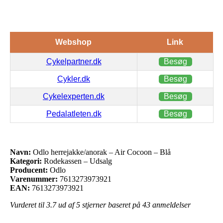
Webshop
Link
Cykelpartner.dk
Besøg
Cykler.dk
Besøg
Cykelexperten.dk
Besøg
Pedalatleten.dk
Besøg
Navn:
Odlo herrejakke/anorak – Air Cocoon – Blå
Kategori:
Rodekassen – Udsalg
Producent:
Odlo
Varenummer:
7613273973921
EAN:
7613273973921
Vurderet til
3.7
ud af 5 stjerner baseret på
43
anmeldelser