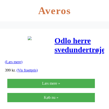
Averos
Odlo herre
svedundertrøje
– Evolution
(Læs mere)
Light – Sort
399
kr.
(Vis fragtpris)
Læs mere »
Køb nu »