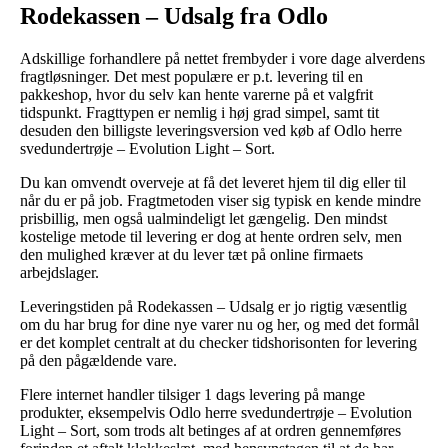
Rodekassen – Udsalg fra Odlo
Adskillige forhandlere på nettet frembyder i vore dage alverdens
fragtløsninger. Det mest populære er p.t. levering til en
pakkeshop, hvor du selv kan hente varerne på et valgfrit
tidspunkt. Fragttypen er nemlig i høj grad simpel, samt tit
desuden den billigste leveringsversion ved køb af Odlo herre
svedundertrøje – Evolution Light – Sort.
Du kan omvendt overveje at få det leveret hjem til dig eller til
når du er på job. Fragtmetoden viser sig typisk en kende mindre
prisbillig, men også ualmindeligt let gængelig. Den mindst
kostelige metode til levering er dog at hente ordren selv, men
den mulighed kræver at du lever tæt på online firmaets
arbejdslager.
Leveringstiden på Rodekassen – Udsalg er jo rigtig væsentlig
om du har brug for dine nye varer nu og her, og med det formål
er det komplet centralt at du checker tidshorisonten for levering
på den pågældende vare.
Flere internet handler tilsiger 1 dags levering på mange
produkter, eksempelvis Odlo herre svedundertrøje – Evolution
Light – Sort, som trods alt betinges af at ordren gennemføres