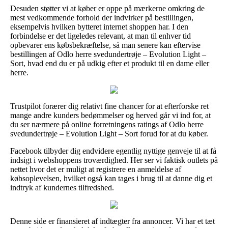
Desuden støtter vi at køber er oppe på mærkerne omkring de
mest vedkommende forhold der indvirker på bestillingen,
eksempelvis hvilken bytteret internet shoppen har. I den
forbindelse er det ligeledes relevant, at man til enhver tid
opbevarer ens købsbekræftelse, så man senere kan eftervise
bestillingen af Odlo herre svedundertrøje – Evolution Light –
Sort, hvad end du er på udkig efter et produkt til en dame eller
herre.
Trustpilot forærer dig relativt fine chancer for at efterforske ret
mange andre kunders bedømmelser og herved går vi ind for, at
du ser nærmere på online forretningens ratings af Odlo herre
svedundertrøje – Evolution Light – Sort forud for at du køber.
Facebook tilbyder dig endvidere egentlig nyttige genveje til at få
indsigt i webshoppens troværdighed. Her ser vi faktisk outlets på
nettet hvor det er muligt at registrere en anmeldelse af
købsoplevelsen, hvilket også kan tages i brug til at danne dig et
indtryk af kundernes tilfredshed.
Denne side er finansieret af indtægter fra annoncer. Vi har et tæt