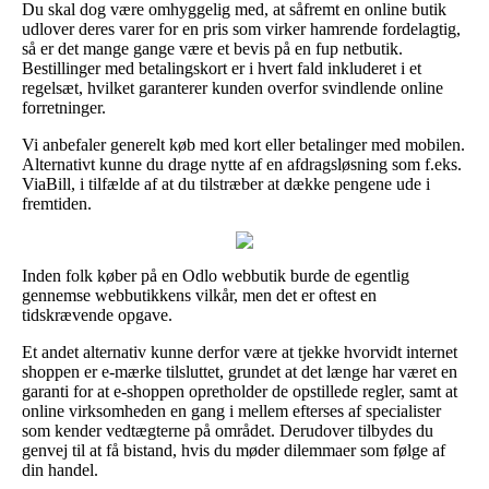
Du skal dog være omhyggelig med, at såfremt en online butik
udlover deres varer for en pris som virker hamrende fordelagtig,
så er det mange gange være et bevis på en fup netbutik.
Bestillinger med betalingskort er i hvert fald inkluderet i et
regelsæt, hvilket garanterer kunden overfor svindlende online
forretninger.
Vi anbefaler generelt køb med kort eller betalinger med mobilen.
Alternativt kunne du drage nytte af en afdragsløsning som f.eks.
ViaBill, i tilfælde af at du tilstræber at dække pengene ude i
fremtiden.
Inden folk køber på en Odlo webbutik burde de egentlig
gennemse webbutikkens vilkår, men det er oftest en
tidskrævende opgave.
Et andet alternativ kunne derfor være at tjekke hvorvidt internet
shoppen er e-mærke tilsluttet, grundet at det længe har været en
garanti for at e-shoppen opretholder de opstillede regler, samt at
online virksomheden en gang i mellem efterses af specialister
som kender vedtægterne på området. Derudover tilbydes du
genvej til at få bistand, hvis du møder dilemmaer som følge af
din handel.