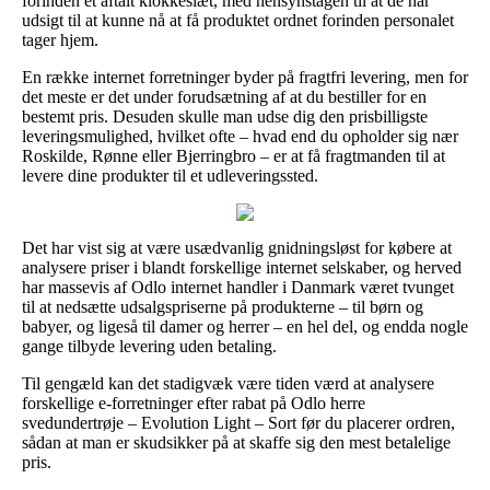
forinden et aftalt klokkeslæt, med hensynstagen til at de har
udsigt til at kunne nå at få produktet ordnet forinden personalet
tager hjem.
En række internet forretninger byder på fragtfri levering, men for
det meste er det under forudsætning af at du bestiller for en
bestemt pris. Desuden skulle man udse dig den prisbilligste
leveringsmulighed, hvilket ofte – hvad end du opholder sig nær
Roskilde, Rønne eller Bjerringbro – er at få fragtmanden til at
levere dine produkter til et udleveringssted.
Det har vist sig at være usædvanlig gnidningsløst for købere at
analysere priser i blandt forskellige internet selskaber, og herved
har massevis af Odlo internet handler i Danmark været tvunget
til at nedsætte udsalgspriserne på produkterne – til børn og
babyer, og ligeså til damer og herrer – en hel del, og endda nogle
gange tilbyde levering uden betaling.
Til gengæld kan det stadigvæk være tiden værd at analysere
forskellige e-forretninger efter rabat på Odlo herre
svedundertrøje – Evolution Light – Sort før du placerer ordren,
sådan at man er skudsikker på at skaffe sig den mest betalelige
pris.