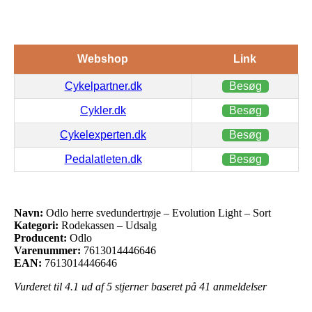
Webshop
Link
Cykelpartner.dk
Besøg
Cykler.dk
Besøg
Cykelexperten.dk
Besøg
Pedalatleten.dk
Besøg
Navn:
Odlo herre svedundertrøje – Evolution Light – Sort
Kategori:
Rodekassen – Udsalg
Producent:
Odlo
Varenummer:
7613014446646
EAN:
7613014446646
Vurderet til
4.1
ud af 5 stjerner baseret på
41
anmeldelser