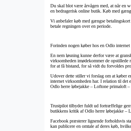
Du skal blot være årvågen med, at når en web
en bedragerisk online butik. Køb med gængs
Vi anbefaler køb med gængse betalingskort el
betale regningen over en periode.
Forinden nogen køber hos en Odlo internet h
En nem løsning kunne derfor være at granske
virksomheden imødekommer de opstillede regl
for at få bistand, for så vidt du forvoldes 
Udover dette stiller vi forslag om at køber
internet virksomheden har. I relation til det
Odlo herre løbejakke – Loftone primaloft – 
Trustpilot tilbyder fuldt ud fortræffelige ge
butikkens kritik af Odlo herre løbejakke – L
Facebook præsterer lignende forholdsvis sta
kan publicere en omtale af deres køb, hvilke