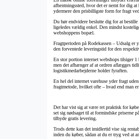
afhentningssted, hvor det er nemt for dig at
ydermere den prisbilligste form for fragt ve
Du bør endvidere beslutte dig for at bestille
ligeledes vældig enkel. Den mindst kostelig
webshoppens bopæl.
Fragtperioden på Rodekassen – Udsalg er yder
den forventede leveringstid for den respekti
En stor portion internet webshops tilsiger 
men det afhænger af at ordren aflægges tidlig
logistikmedarbejderne holder fyraften.
En hel del internet varehuse yder fragt ude
fragtmetode, hvilket ofte – hvad end man er 
Det har vist sig at være ret praktisk for kø
set sig nødsaget til at formindske priserne 
tilbyde gratis levering.
Trods dette kan det imidlertid vise sig renta
inden du køber, sådan at du er tryg ved at a