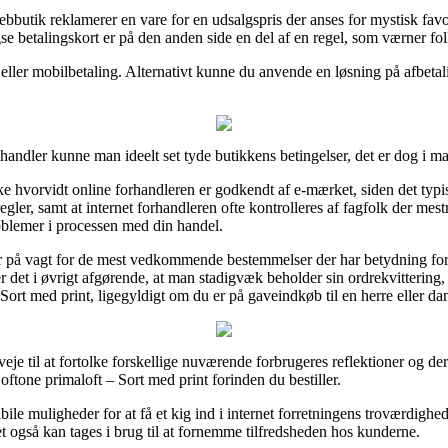
butik reklamerer en vare for en udsalgspris der anses for mystisk favor
e betalingskort er på den anden side en del af en regel, som værner fo
ler mobilbetaling. Alternativt kunne du anvende en løsning på afbetaling
andler kunne man ideelt set tyde butikkens betingelser, det er dog i ma
 hvorvidt online forhandleren er godkendt af e-mærket, siden det typisk
er, samt at internet forhandleren ofte kontrolleres af fagfolk der mest
problemer i processen med din handel.
 er på vagt for de mest vedkommende bestemmelser der har betydning for 
 er det i øvrigt afgørende, at man stadigvæk beholder sin ordrekvittering,
Sort med print, ligegyldigt om du er på gaveindkøb til en herre eller da
nveje til at fortolke forskellige nuværende forbrugeres reflektioner og der
oftone primaloft – Sort med print forinden du bestiller.
bile muligheder for at få et kig ind i internet forretningens troværdig
t også kan tages i brug til at fornemme tilfredsheden hos kunderne.