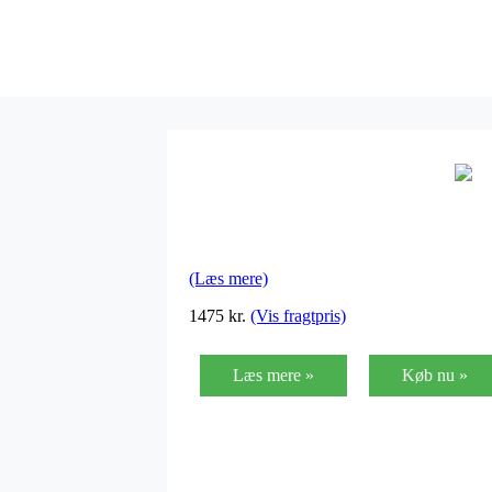
(Læs mere)
1475
kr.
(Vis fragtpris)
Læs mere »
Køb nu »