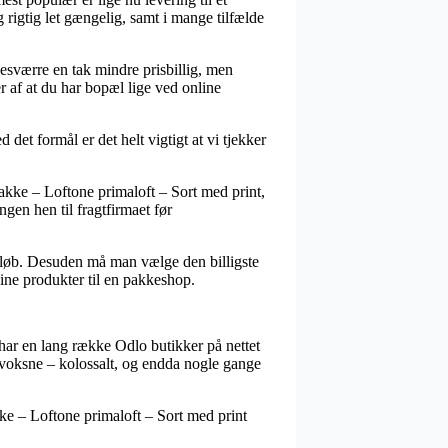
 rigtig let gængelig, samt i mange tilfælde
 desværre en tak mindre prisbillig, men
 af at du har bopæl lige ved online
et formål er det helt vigtigt at vi tjekker
akke – Loftone primaloft – Sort med print,
ngen hen til fragtfirmaet før
beløb. Desuden må man vælge den billigste
dine produkter til en pakkeshop.
å har en lang række Odlo butikker på nettet
il voksne – kolossalt, og endda nogle gange
akke – Loftone primaloft – Sort med print