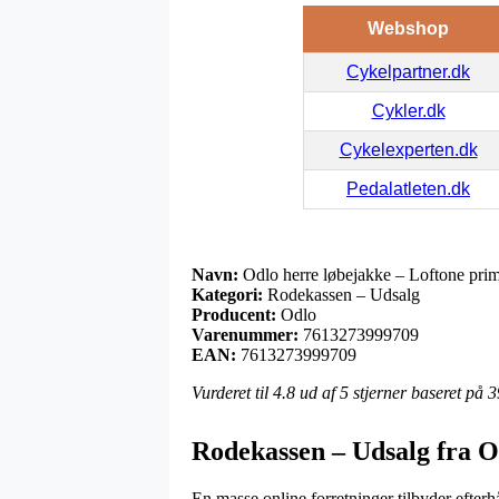
Webshop
Cykelpartner.dk
Cykler.dk
Cykelexperten.dk
Pedalatleten.dk
Navn:
Odlo herre løbejakke – Loftone prima
Kategori:
Rodekassen – Udsalg
Producent:
Odlo
Varenummer:
7613273999709
EAN:
7613273999709
Vurderet til
4.8
ud af 5 stjerner baseret på
3
Rodekassen – Udsalg fra O
En masse online forretninger tilbyder efterh