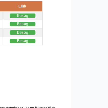
Link
Besøg
Besøg
Besøg
Besøg
st populær er lige nu levering til et