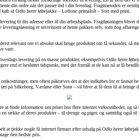
 hente din ordre når det passer ind i din hverdag. Fragtmetoden er nemlig
d køb af Odlo herre løbejakke – Loftone primaloft – Sort med print.
 levering til din adresse eller til din arbejdsplads. Fragtløsningen bliver
e leveringsløsning er utvivlsomt at hente pakken selv, som dog afhænger
st relevant om vi absolut skal bruge produktet om få sekunder, så med d
ve vare.
1 hverdags levering på en masse produkter, eksempelvis Odlo herre løbej
ere end et besluttet tidspunkt, med det formål at de kan nå at få bestilli
n omkostninger, men oftest påkræves det at der indkøbes for et fastsat 
tæt på Silkeborg, Værløse eller Sorø – vil blive at få dem til at bringe 
bere at finde information om priser hos flere internet virksomheder, og s
på en række af deres produkter – til drenge og piger, og samtidig også t
belt at tjekke nogle få internet firmaer efter udsalg på Odlo herre løbej
ntage den bedste pris.