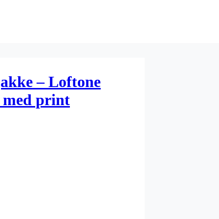
jakke – Loftone
t med print