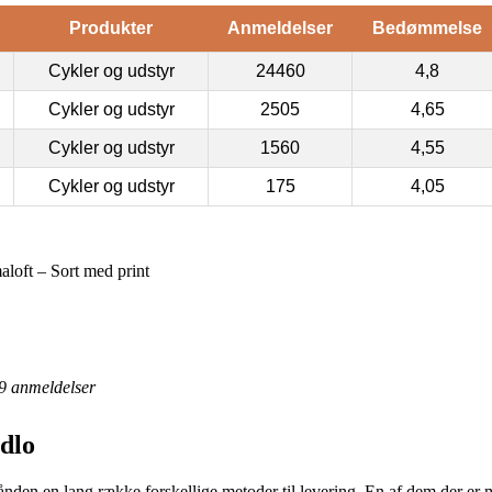
Produkter
Anmeldelser
Bedømmelse
Cykler og udstyr
24460
4,8
Cykler og udstyr
2505
4,65
Cykler og udstyr
1560
4,55
Cykler og udstyr
175
4,05
loft – Sort med print
9
anmeldelser
dlo
ånden en lang række forskellige metoder til levering. En af dem der er me