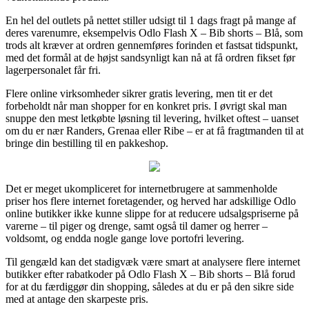
En hel del outlets på nettet stiller udsigt til 1 dags fragt på mange af
deres varenumre, eksempelvis Odlo Flash X – Bib shorts – Blå, som
trods alt kræver at ordren gennemføres forinden et fastsat tidspunkt,
med det formål at de højst sandsynligt kan nå at få ordren fikset før
lagerpersonalet får fri.
Flere online virksomheder sikrer gratis levering, men tit er det
forbeholdt når man shopper for en konkret pris. I øvrigt skal man
snuppe den mest letkøbte løsning til levering, hvilket oftest – uanset
om du er nær Randers, Grenaa eller Ribe – er at få fragtmanden til at
bringe din bestilling til en pakkeshop.
Det er meget ukompliceret for internetbrugere at sammenholde
priser hos flere internet foretagender, og herved har adskillige Odlo
online butikker ikke kunne slippe for at reducere udsalgspriserne på
varerne – til piger og drenge, samt også til damer og herrer –
voldsomt, og endda nogle gange love portofri levering.
Til gengæld kan det stadigvæk være smart at analysere flere internet
butikker efter rabatkoder på Odlo Flash X – Bib shorts – Blå forud
for at du færdiggør din shopping, således at du er på den sikre side
med at antage den skarpeste pris.