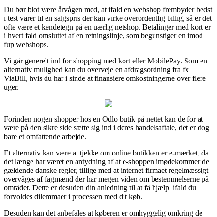
Du bør blot være årvågen med, at ifald en webshop frembyder bedst
i test varer til en salgspris der kan virke overordentlig billig, så er det
ofte være et kendetegn på en uærlig netshop. Betalinger med kort er
i hvert fald omsluttet af en retningslinje, som begunstiger en imod
fup webshops.
Vi går generelt ind for shopping med kort eller MobilePay. Som en
alternativ mulighed kan du overveje en afdragsordning fra fx
ViaBill, hvis du har i sinde at finansiere omkostningerne over flere
uger.
Forinden nogen shopper hos en Odlo butik på nettet kan de for at
være på den sikre side sætte sig ind i deres handelsaftale, det er dog
bare et omfattende arbejde.
Et alternativ kan være at tjekke om online butikken er e-mærket, da
det længe har været en antydning af at e-shoppen imødekommer de
gældende danske regler, tillige med at internet firmaet regelmæssigt
overvåges af fagmænd der har megen viden om bestemmelserne på
området. Dette er desuden din anledning til at få hjælp, ifald du
forvoldes dilemmaer i processen med dit køb.
Desuden kan det anbefales at køberen er omhyggelig omkring de