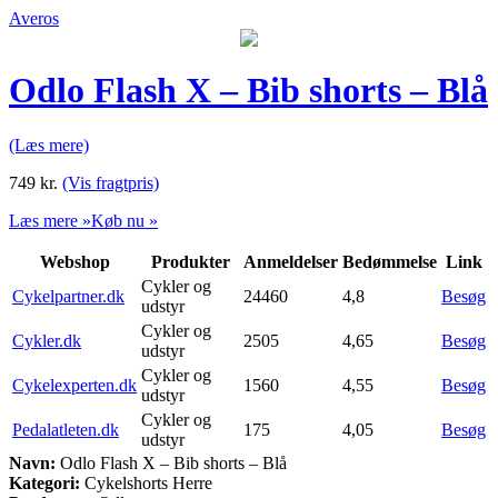
Averos
Odlo Flash X – Bib shorts – Blå
(Læs mere)
749
kr.
(Vis fragtpris)
Læs mere »
Køb nu »
Webshop
Produkter
Anmeldelser
Bedømmelse
Link
Cykler og
Cykelpartner.dk
24460
4,8
Besøg
udstyr
Cykler og
Cykler.dk
2505
4,65
Besøg
udstyr
Cykler og
Cykelexperten.dk
1560
4,55
Besøg
udstyr
Cykler og
Pedalatleten.dk
175
4,05
Besøg
udstyr
Navn:
Odlo Flash X – Bib shorts – Blå
Kategori:
Cykelshorts Herre