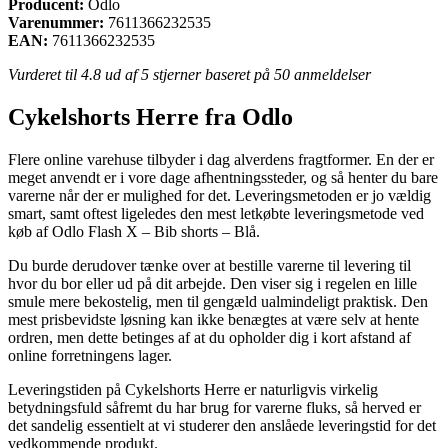
Producent:
Odlo
Varenummer:
7611366232535
EAN:
7611366232535
Vurderet til
4.8
ud af 5 stjerner baseret på
50
anmeldelser
Cykelshorts Herre fra Odlo
Flere online varehuse tilbyder i dag alverdens fragtformer. En der er
meget anvendt er i vore dage afhentningssteder, og så henter du bare
varerne når der er mulighed for det. Leveringsmetoden er jo vældig
smart, samt oftest ligeledes den mest letkøbte leveringsmetode ved
køb af Odlo Flash X – Bib shorts – Blå.
Du burde derudover tænke over at bestille varerne til levering til
hvor du bor eller ud på dit arbejde. Den viser sig i regelen en lille
smule mere bekostelig, men til gengæld ualmindeligt praktisk. Den
mest prisbevidste løsning kan ikke benægtes at være selv at hente
ordren, men dette betinges af at du opholder dig i kort afstand af
online forretningens lager.
Leveringstiden på Cykelshorts Herre er naturligvis virkelig
betydningsfuld såfremt du har brug for varerne fluks, så herved er
det sandelig essentielt at vi studerer den anslåede leveringstid for det
vedkommende produkt.