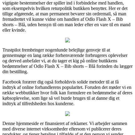
vigtigste bestemmelser der spiller ind i forbindelse med handlen,
som eksempelvis hvilken returpolitik butikken benytter. Her er det
tillige afgørende, at man permanent bevarer sin ordremail, så man
fremadrettet vil kunne vidne om handlen af Odlo Flash X – Bib
shorts – Blå, uden hensyn til om man leder efter en vare til en mand
eller kvinde.
Trustpilot frembringer nogenlunde belejlige genveje til at
gennemsøge en lang række forhenværende forbrugeres oplevelser
og derved anbefaler vi, at du tager et kig på online butikkens
bedømmelser af Odlo Flash X – Bib shorts – Blå forinden du lægger
din bestilling.
Facebook forærer dig også forholdsvis solide metoder til at få
indtryk af online forhandlerens popularitet. Foruden det møder vi en
række webbutikker hvor folk kan formulere en bedømmelse af deres
købsoplevelse, som lige så vel burde bruges til at danne dig et
indtryk af tilfredsheden hos kunderne.
Denne hjemmeside er finansieret af reklamer. Vi arbejder sammen
med diverse internet virksomheder eftersom vi publicerer deres
produkter, og tjener betaling i tilfælde af at den person vi sender